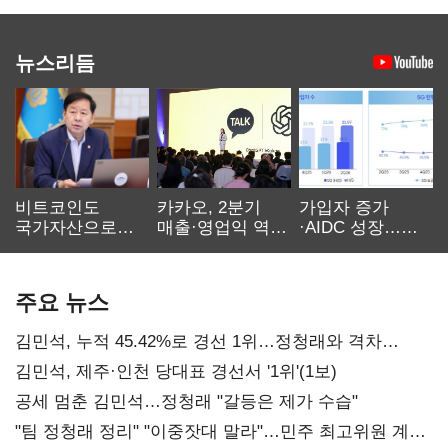
뉴스리듬
비트코인도
카카오, 2분기
가입자 증가
국가자산으로…'
매출·영업익 역대
·AIDC 성장…
보관·평가·처분'
최대…에이전트
SKT 2분기 성장
기준은 숙제
AI 수익화 관건
본궤도
주요 뉴스
김민석, 누적 45.42%로 경선 1위…정청래와 격차
0.86%p(2보)
김민석, 제주·인천 당대표 경선서 '1위'(1보)
공세 멈춘 김민석…정청래 "갈등은 제가 수습"
"팀 정청래 정리" "이중잣대 말라"…민주 최고위원 계파