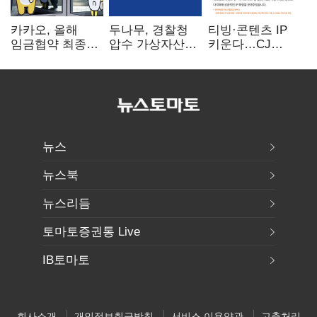
카카오, 올해
두나무, 경찰청
티빙·콘텐츠 IP
임금협약 최종
압수 가상자산
키운다…CJ
타결…연봉 6.3%
보관 맡는다…
ENM, 하반기
인상·격려금
커스터디 사업
글로벌 확장 가속
300만원
최종 낙찰
뉴스
뉴스북
뉴스리듬
토마토증권통 Live
IB토마토
회사소개
개인정보취급방침
서비스 이용약관
고충처리