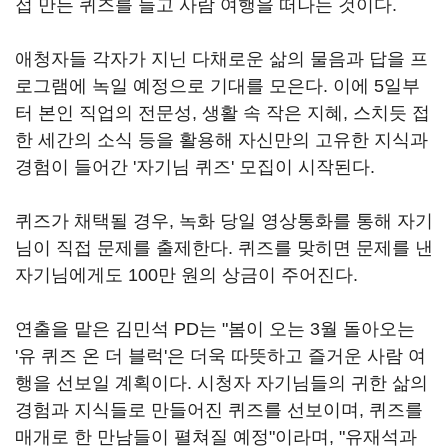
접 만든 퀴즈를 들고 사람 여행을 떠나는 것이다
.
애청자들 각자가 지닌 다채로운 삶의 물음과 답을 프
로그램에 녹일 예정으로 기대를 모은다
.
이에
5
일부
터 본인 직업의 전문성
,
생활 속 작은 지혜
,
스치듯 접
한 세간의 소식 등을 활용해 자신만의 고유한 지식과
경험이 들어간
'
자기님 퀴즈
'
모집이 시작된다
.
퀴즈가 채택될 경우
,
녹화 당일 영상통화를 통해 자기
님이 직접 문제를 출제한다
.
퀴즈를 맞히면 문제를 낸
자기님에게도
100
만 원의 상금이 주어진다
.
연출을 맡은 김민석
PD
는
"
봄이 오는
3
월 돌아오는
'
유 퀴즈 온 더 블럭
'
은 더욱 따뜻하고 즐거운 사람 여
행을 선보일 계획이다
.
시청자 자기님들의 귀한 삶의
경험과 지식들로 만들어진 퀴즈를 선보이며
,
퀴즈를
매개로 한 만남들이 펼쳐질 예정
"
이라며
, "
유재석과