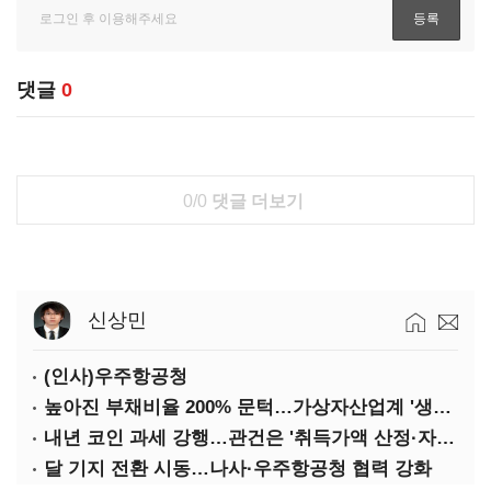
댓글
0
0/0
댓글 더보기
신상민
(인사)우주항공청
높아진 부채비율 200% 문턱…가상자산업계 '생존 시험대'
내년 코인 과세 강행…관건은 '취득가액 산정·자산 이동'
달 기지 전환 시동…나사·우주항공청 협력 강화