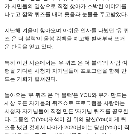
가 시민들의 일상으로 직접 찾아가 소박한 이야기를
나누고 깜짝 퀴즈를 내며 웃음과 눈물을 주고받았다
.
지난해 겨울이 찾아오며 아쉬운 인사를 나눴던
'
유 퀴
즈 온 더 블럭
'
이 올봄 컴백을 예고해 벌써부터 뜨거
운 반응을 얻고 있다
.
특히 이번 시즌에서는
'
유 퀴즈 온 더 블럭
'
의 사람 여
행을 기다린 시청자 자기님들이 프로그램을 함께 만
드는 기회가 펼쳐진다
.
돌아오는
'
유 퀴즈 온 더 블럭
'
은
YOU
와 유가 만드는
세상 모든 자기들의 퀴즈쇼로 프로그램을 사랑하는
시청자 자기님들이 직접 만든
'
자기님 퀴즈
'
를 공모한
다
.
그동안 유
(You)
재석이 길 위의 당신
(You)
에게 퀴
즈를 냈던 것에서 나아가
2020
년에는 당신
(You)
이 직