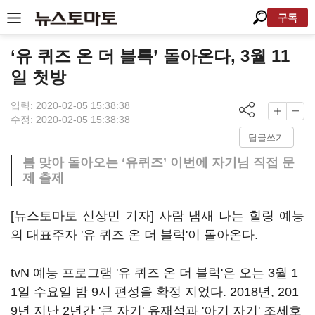
구독
‘유 퀴즈 온 더 블록’ 돌아온다, 3월 11
일 첫방
입력: 2020-02-05 15:38:38
수정: 2020-02-05 15:38:38
답글쓰기
봄 맞아 돌아오는 ‘유퀴즈’ 이번에 자기님 직접 문
제 출제
[뉴스토마토 신상민 기자] 사람 냄새 나는 힐링 예능
의 대표주자
'
유 퀴즈 온 더 블럭
'
이 돌아온다
.
tvN
예능 프로그램
'
유 퀴즈 온 더 블럭
'
은 오는
3
월
1
1
일 수요일 밤
9
시 편성을 확정 지었다
. 2018
년
, 201
9
년 지난
2
년간
'
큰 자기
'
유재석과
'
아기 자기
'
조세호