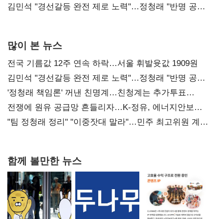
다툼 격화
김민석 "경선갈등 완전 제로 노력"…정청래 "반명 공세
사과부터"
많이 본 뉴스
전국 기름값 12주 연속 하락…서울 휘발윳값 1909원
김민석 "경선갈등 완전 제로 노력"…정청래 "반명 공세
사과부터"
'정청래 책임론' 꺼낸 친명계…친청계는 추가투표
때리기
전쟁에 원유 공급망 흔들리자…K-정유, 에너지안보
핵심으로 재부상
"팀 정청래 정리" "이중잣대 말라"…민주 최고위원 계파
다툼 격화
함께 볼만한 뉴스