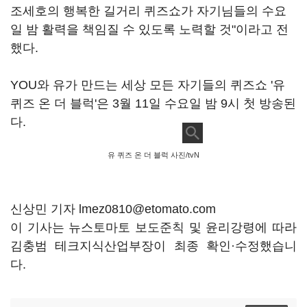
조세호의 행복한 길거리 퀴즈쇼가 자기님들의 수요
일 밤 활력을 책임질 수 있도록 노력할 것
"
이라고 전
했다
.
YOU
와 유가 만드는 세상 모든 자기들의 퀴즈쇼
'
유
퀴즈 온 더 블럭
'
은
3
월
11
일 수요일 밤
9
시 첫 방송된
다
.
유 퀴즈 온 더 블럭 사진/tvN
신상민 기자 lmez0810@etomato.com
이 기사는 뉴스토마토 보도준칙 및 윤리강령에 따라
김충범 테크지식산업부장이 최종 확인·수정했습니
다.