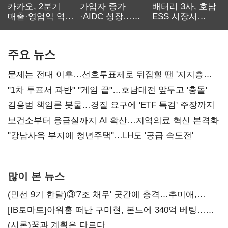
카카오, 2분기
가입자 증가
배터리 3사, 호남
매출·영업익 역대
·AIDC 성장…
ESS 시장서
최대…에이전트
SKT 2분기 성장
‘격돌’
AI 수익화 관건
본궤도
주요 뉴스
문제는 전대 이후…선호투표제로 뒤집힐 땐 '지지층
불복'
"1차 투표서 과반" "게임 끝"…호남대전 앞두고 '충돌'
김용범 책임론 봇물…경질 요구에 'ETF 특검' 주장까지
보건소부터 응급실까지 AI 확산…지역의료 혁신 본격화
"강남사옥 부지에 청년주택"…LH도 '공급 속도전'
많이 본 뉴스
(민선 9기 한달)③'7조 채무' 곳간에 충격…추미애,
20년만에 '비상재정' 선언 승부수
[IB토마토]아워홈 떠난 구미현, 본느에 340억 베팅…
가족 지배체제 구축
(시론)꿈과 계획은 다르다