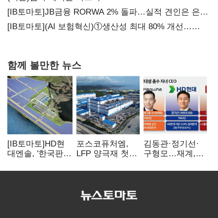
[IB토마토]JB금융 RORWA 2% 돌파…실적 견인은 은행
아닌 캐피탈
[IB토마토](AI 보험혁신)①생산성 최대 80% 개선…
현실은 '실행 격차'
함께 볼만한 뉴스
[IB토마토]HD현
포스코퓨처엠,
김동관·정기선·
대엔솔, '한국판
LFP 양극재 첫
구형모…재계,
IRA' 수혜 부상…
대규모 공급…
1980년대생
세액공제 선택이
ESS 시장 공략
전성시대
변수