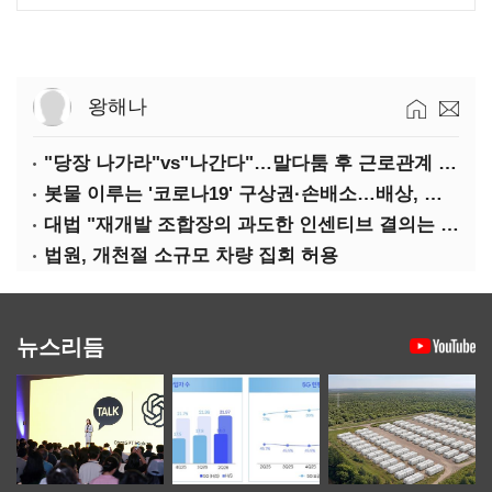
왕해나
"당장 나가라"vs"나간다"…말다툼 후 근로관계 종료는 부당해고
봇물 이루는 '코로나19' 구상권·손배소…배상, 쉽지 않다
대법 "재개발 조합장의 과도한 인센티브 결의는 무효"
법원, 개천절 소규모 차량 집회 허용
뉴스리듬