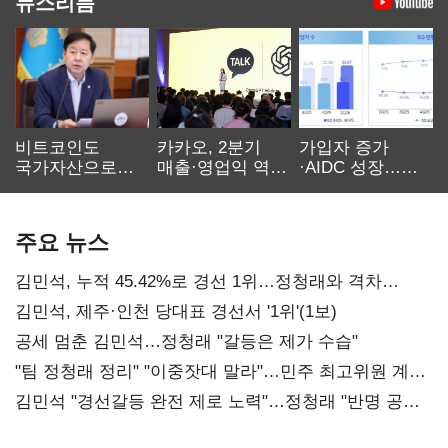
뉴스리듬
비트코인도
카카오, 2분기
가입자 증가
국가자산으로…'
매출·영업익 역대
·AIDC 성장…
보관·평가·처분'
최대…에이전트
SKT 2분기 성장
기준은 숙제
AI 수익화 관건
본궤도
주요 뉴스
김민석, 누적 45.42%로 경선 1위…정청래와 격차
0.86%p(2보)
김민석, 제주·인천 당대표 경선서 '1위'(1보)
공세 멈춘 김민석…정청래 "갈등은 제가 수습"
"팀 정청래 정리" "이중잣대 말라"…민주 최고위원 계파
다툼 격화
김민석 "경선갈등 완전 제로 노력"…정청래 "반명 공세
사과부터"