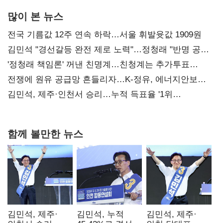
많이 본 뉴스
전국 기름값 12주 연속 하락…서울 휘발윳값 1909원
김민석 "경선갈등 완전 제로 노력"…정청래 "반명 공세
사과부터"
'정청래 책임론' 꺼낸 친명계…친청계는 추가투표
때리기
전쟁에 원유 공급망 흔들리자…K-정유, 에너지안보
핵심으로 재부상
김민석, 제주·인천서 승리…누적 득표율 '1위
탈환'(종합)
함께 볼만한 뉴스
김민석, 제주·
김민석, 누적
김민석, 제주·