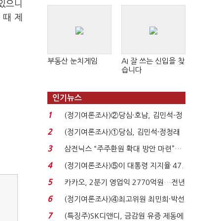
아있으니
판 확산
 때 제
부동산 눈치게임
AI 잘 쓰는 신입을 찾
습니다
인기뉴스
1
(정기여론조사)②당심·호남, 김민석-정
청래 '초접전'...
2
(정기여론조사)①당심, 김민석·정청래
'초접전'…대통령 ...
3
삼전닉스 “주주환원 확대 방안 마련”…
로이터에 성명...
4
(정기여론조사)⑤이 대통령 지지율 47.
7%…일주일 만에 ...
5
카카오, 2분기 영업익 2770억원…전년
비 36% 증가...
6
(정기여론조사)④최고위원 최민희·박선
원 '양강'…서미...
7
(특징주)SK디앤디, 금감원 유증 제동에