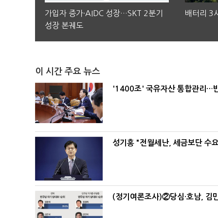
가입자 증가·AIDC 성장…SKT 2분기
배터리 3사
성장 본궤도
이 시간 주요 뉴스
'1400조' 국유자산 통합관리
성기홍 "전월세난, 세금보단 수요
(정기여론조사)②당심·호남, 김민