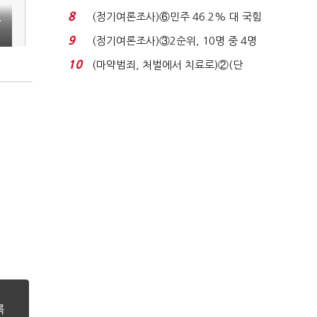
장 초반 상한가...
8
(정기여론조사)⑥민주 46.2% 대 국힘
아
31.0%…오차범위 밖 ...
9
(정기여론조사)③2순위, 10명 중 4명
'송영길'…정청래 '한 ...
10
(마약범죄, 처벌에서 치료로)②(단
독)"마약은 전염병…여성...