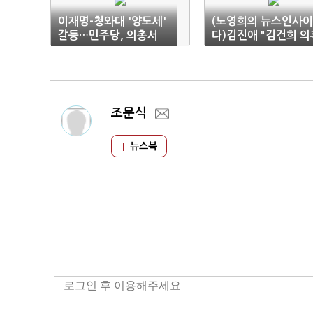
이재명-청와대 '양도세'
(노영희의 뉴스인사이
갈등…민주당, 의총서
다)김진애 "김건희 의
"워킹그룹 구성"
은 빙산 일각…윤석열
침몰시킬 것"
조문식
뉴스북