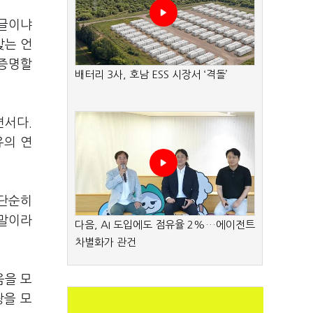
 글이냐
맞는 언
 증명할
배터리 3사, 호남 ESS 시장서 ‘격돌’
면서다.
유의 연
 단순히
 말이라
다음, AI 도입에도 점유율 2%…에이전트
차별화가 관건
움을 모
랑을 모