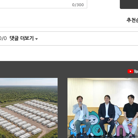
0
/
300
추천
0/0
댓글 더보기