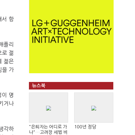
해서 항
 애플리
으로 젊
에 젊은
심을 가
뉴스북
성이 명
시키거나
"은퇴자는 어디로 가
100년 정당
 생각하
나"…고려장 세법 비