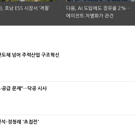
, 호남 ESS 시장서 ‘격돌’
다음, AI 도입에도 점유율 2%…
에이전트 차별화가 관건
…반도체 넘어 주력산업 구조혁신
·공급 문제"…닥공 시사
석-정청래 '초접전'