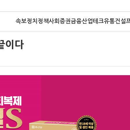
속보
정치
정책
사회
증권
금융
산업
테크
유통
건설
 끝이다