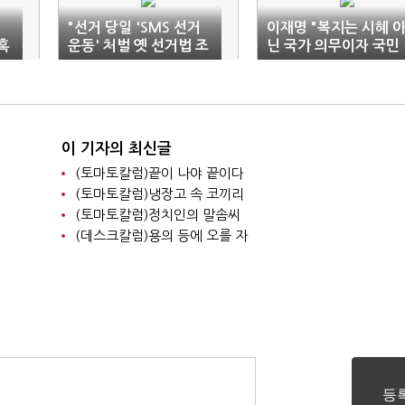
"선거 당일 'SMS 선거
이재명 "복지는 시혜 
혹
운동' 처벌 옛 선거법 조
닌 국가 의무이자 국민
호
항 합헌"
권리"
이 기자의 최신글
(토마토칼럼)끝이 나야 끝이다
(토마토칼럼)냉장고 속 코끼리
(토마토칼럼)정치인의 말솜씨
(데스크칼럼)용의 등에 오를 자