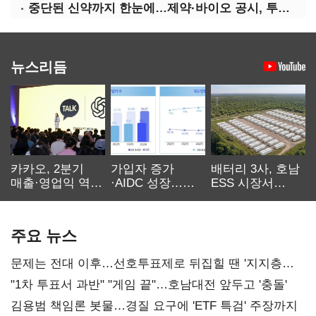
중단된 신약까지 한눈에…제약·바이오 공시, 투명해진다
뉴스리듬
카카오, 2분기
가입자 증가
배터리 3사, 호남
매출·영업익 역대
·AIDC 성장…
ESS 시장서
최대…에이전트
SKT 2분기 성장
‘격돌’
AI 수익화 관건
본궤도
주요 뉴스
문제는 전대 이후…선호투표제로 뒤집힐 땐 '지지층
불복'
"1차 투표서 과반" "게임 끝"…호남대전 앞두고 '충돌'
김용범 책임론 봇물…경질 요구에 'ETF 특검' 주장까지