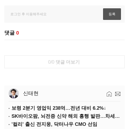
댓글
0
0/0
댓글 더보기
신태현
보령 2분기 영업익 238억…전년 대비 6.2%↓
SK바이오팜, 뇌전증 신약 해외 흥행 발판…차세대 신약 개발 속도
'컬리' 출신 전지웅, 닥터나우 CMO 선임