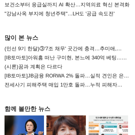
보건소부터 응급실까지 AI 확산…지역의료 혁신 본격화
"강남사옥 부지에 청년주택"…LH도 '공급 속도전'
많이 본 뉴스
(민선 9기 한달)③'7조 채무' 곳간에 충격…추미애,
20년만에 '비상재정' 선언 승부수
[IB토마토]아워홈 떠난 구미현, 본느에 340억 베팅…
가족 지배체제 구축
(시론)꿈과 계획은 다르다
[IB토마토]JB금융 RORWA 2% 돌파…실적 견인은 은행
아닌 캐피탈
전세사기 피해주택 매입 1만호 돌파…누적 피해자
4만278명
함께 볼만한 뉴스