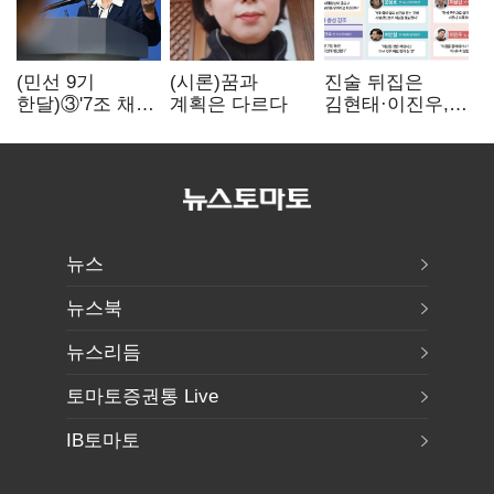
(민선 9기
(시론)꿈과
진술 뒤집은
한달)③'7조 채무'
계획은 다르다
김현태·이진우,
곳간에 충격…
박안수는 "국가에
추미애, 20년만에
헌신"…법정서
'비상재정' 선언
드러난 군
승부수
수뇌부의 민낯
뉴스
뉴스북
뉴스리듬
토마토증권통 Live
IB토마토