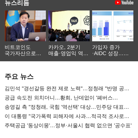
뉴스리듬
비트코인도
카카오, 2분기
가입자 증가
국가자산으로…'
매출·영업익 역대
·AIDC 성장…
보관·평가·처분'
최대…에이전트
SKT 2분기 성장
기준은 숙제
AI 수익화 관건
본궤도
주요 뉴스
김민석 "경선갈등 완전 제로 노력"…정청래 "반명 공세
사과부터"
공급 속도전 외치더니…황희, 난데없이 '폐버스
리모델링' 제안
송영길 측 "정청래, 국힘 '역선택' 대상…민주당 대표로
총선 지휘 못해"
이 대통령 "국가폭력 피해자에 사과…적극적 조사로
진실 밝혀야"
주택공급 '동상이몽'…정부·서울시 협력 없으면 '공수표'