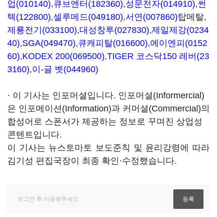
업(010140)
,
큐브엔터(182360)
,
성문전자(014910)
,
썬
텍(122800)
,
셀루메드(049180)
,
서연(007860)
탑메탈,
제룡전기(033100)
,
대성창투(027830)
,
제일제강(0234
40)
,
SGA(049470)
,
큐캐피탈(016600)
,
에이엔피(0152
60)
,
KODEX 200(069500)
,
TIGER 코스닥150 레버(23
3160)
,
이-글 벳(044960)
· 이 기사는 인포머셜입니다. 인포머셜(Informercial)
은 인포메이션(Information)과 커머셜(Commercial)의
합성어로 스폰서가 제공하는 정보로 꾸며진 상업성
콘텐트입니다.
이 기사는 뉴스토마토 보도준칙 및 윤리강령에 따라
김기성 편집국장이 최종 확인·수정했습니다.