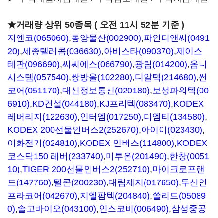
★거래량 상위 50종목 ( 오전 11시 52분 기준 )
지엔코(065060)
,
동양물산(002900)
,
파인디앤씨(0491
20)
,
세종텔레콤(036630)
,
아비스타(090370)
,
제이스
테판(096690)
,
씨씨에스(066790)
,
광림(014200)
,
옴니
시스템(057540)
,
쌍방울(102280)
,
디알텍(214680)
,
썬
코어(051170)
,
대신정보통신(020180)
,
보성파워텍(00
6910)
,
KD건설(044180)
,
KJ프리텍(083470)
,
KODEX
레버리지(122630)
,
인터엠(017250)
,
디엠티(134580)
,
KODEX 200선물인버스2(252670)
,
아이이(023430)
,
이화전기(024810)
,
KODEX 인버스(114800)
,
KODEX
코스닥150 레버(233740)
,
미투온(201490)
,
한창(0051
10)
,
TIGER 200선물인버스2(252710)
,
마이크로프랜
드(147760)
,
텔콘(200230)
,
대림제지(017650)
,
두산인
프라코어(042670)
,
지엘팜텍(204840)
,
쏠리드(05089
0)
,
솔고바이오(043100)
,
인스코비(006490)
,
삼성중공