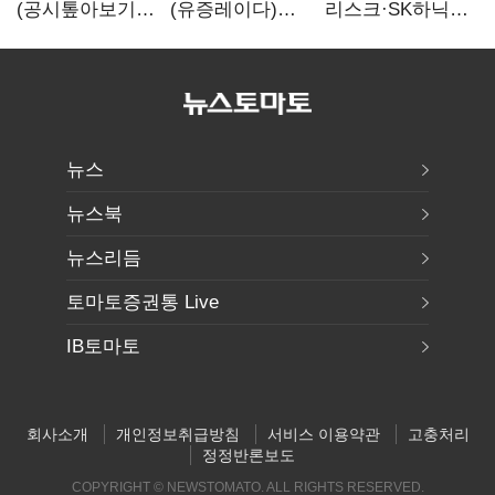
(공시톺아보기)
(유증레이다)
리스크·SK하닉
수주 공시, 왜
툴젠, 조달액
5% 급락에
바로 매출로
3분의 1 토막…
뒷걸음
잡히지 않을까
특허소송
비용부터 챙긴다
뉴스
뉴스북
뉴스리듬
토마토증권통 Live
IB토마토
회사소개
개인정보취급방침
서비스 이용약관
고충처리
정정반론보도
COPYRIGHT © NEWSTOMATO. ALL RIGHTS RESERVED.