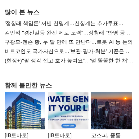
많이 본 뉴스
'정청래 책임론' 꺼낸 친명계…친청계는 추가투표
때리기
김민석 "경선갈등 완전 제로 노력"…정청래 "반명 공세
사과부터"
구광모-젠슨 황, 두 달 만에 또 만난다…로봇·AI 등 논의
비트코인도 국가자산으로…'보관·평가·처분' 기준은
숙제
(현장+)"팔 생각 접고 호가 높여요"…'덜 똘똘한 한 채'
20억 키맞추기
함께 볼만한 뉴스
[IB토마토]
[IB토마토]
코스피, 중동