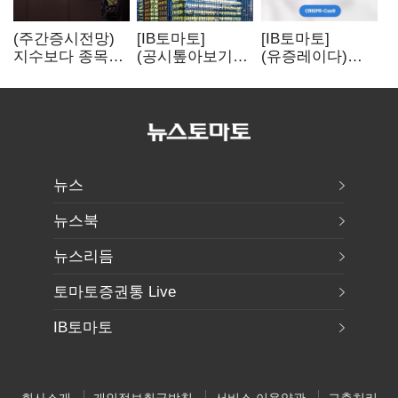
(주간증시전망)
[IB토마토]
[IB토마토]
지수보다 종목…
(공시톺아보기)
(유증레이다)
선별 장세
수주 공시, 왜
툴젠, 조달액
이어진다
바로 매출로
3분의 1 토막…
잡히지 않을까
특허소송
비용부터 챙긴다
뉴스
뉴스북
뉴스리듬
토마토증권통 Live
IB토마토
회사소개
개인정보취급방침
서비스 이용약관
고충처리