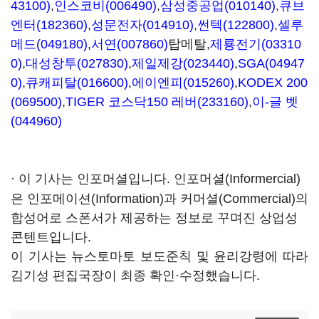
43100)
,
인스코비(006490)
,
삼성중공업(010140)
,
큐브
엔터(182360)
,
성문전자(014910)
,
썬텍(122800)
,
셀루
메드(049180)
,
서연(007860)
탑메탈,
제룡전기(03310
0)
,
대성창투(027830)
,
제일제강(023440)
,
SGA(04947
0)
,
큐캐피탈(016600)
,
에이엔피(015260)
,
KODEX 200
(069500)
,
TIGER 코스닥150 레버(233160)
,
이-글 벳
(044960)
· 이 기사는 인포머셜입니다. 인포머셜(Informercial)
은 인포메이션(Information)과 커머셜(Commercial)의
합성어로 스폰서가 제공하는 정보로 꾸며진 상업성
콘텐트입니다.
이 기사는 뉴스토마토 보도준칙 및 윤리강령에 따라
김기성 편집국장이 최종 확인·수정했습니다.