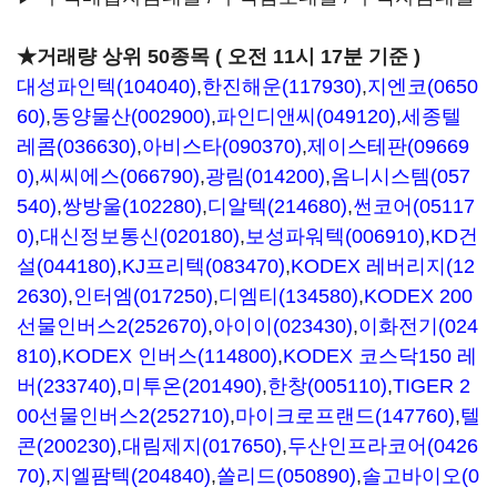
★거래량 상위 50종목 ( 오전 11시 17분 기준 )
대성파인텍(104040)
,
한진해운(117930)
,
지엔코(0650
60)
,
동양물산(002900)
,
파인디앤씨(049120)
,
세종텔
레콤(036630)
,
아비스타(090370)
,
제이스테판(09669
0)
,
씨씨에스(066790)
,
광림(014200)
,
옴니시스템(057
540)
,
쌍방울(102280)
,
디알텍(214680)
,
썬코어(05117
0)
,
대신정보통신(020180)
,
보성파워텍(006910)
,
KD건
설(044180)
,
KJ프리텍(083470)
,
KODEX 레버리지(12
2630)
,
인터엠(017250)
,
디엠티(134580)
,
KODEX 200
선물인버스2(252670)
,
아이이(023430)
,
이화전기(024
810)
,
KODEX 인버스(114800)
,
KODEX 코스닥150 레
버(233740)
,
미투온(201490)
,
한창(005110)
,
TIGER 2
00선물인버스2(252710)
,
마이크로프랜드(147760)
,
텔
콘(200230)
,
대림제지(017650)
,
두산인프라코어(0426
70)
,
지엘팜텍(204840)
,
쏠리드(050890)
,
솔고바이오(0