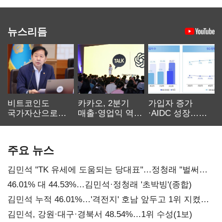
뉴스리듬
비트코인도
카카오, 2분기
가입자 증가
국가자산으로…'
매출·영업익 역대
·AIDC 성장…
보관·평가·처분'
최대…에이전트
SKT 2분기 성장
기준은 숙제
AI 수익화 관건
본궤도
주요 뉴스
김민석 "TK 유세에 도움되는 당대표"…정청래 "벌써
대표된 양 당직 배분"
46.01% 대 44.53%…김민석·정청래 '초박빙'(종합)
김민석 누적 46.01%…'격전지' 호남 앞두고 1위 지켰다
(2보)
김민석, 강원·대구·경북서 48.54%…1위 수성(1보)