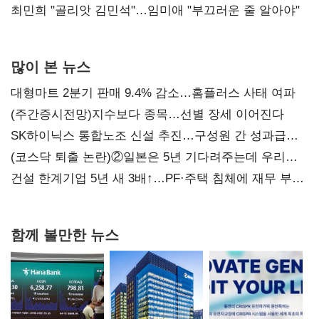
최민희 "골리앗 김민석"…임미애 "부끄러운 줄 알아야"
많이 본 뉴스
대형마트 2분기 판매 9.4% 감소…홈플러스 사태 여파
(주간증시전망)지수보다 종목…선별 장세 이어진다
SK하이닉스 통합노조 신설 추진…구성원 간 성과급
불만 확산
(코스닥 퇴출 논란)②일본은 5년 기다려주는데 우리는
당장 퇴출?…시간만으론 부족한 코스닥 구하기
건설 한계기업 5년 새 3배↑…PF·주택 침체에 재무 부담
확대
함께 볼만한 뉴스