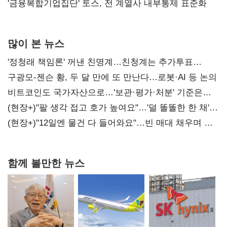
'금융복합기업집단' 토스, 전 계열사 내부통제 표준화
많이 본 뉴스
'정청래 책임론' 꺼낸 친명계…친청계는 추가투표
때리기
구광모-젠슨 황, 두 달 만에 또 만난다…로봇·AI 등 논의
비트코인도 국가자산으로…'보관·평가·처분' 기준은
숙제
(현장+)"팔 생각 접고 호가 높여요"…'덜 똘똘한 한 채'
20억 키맞추기
(현장+)"12일엔 물건 다 들어와요"…빈 매대 채우며 문
연 홈플러스
함께 볼만한 뉴스