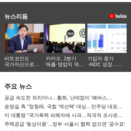
뉴스리듬
비트코인도
카카오, 2분기
가입자 증가
국가자산으로…'
매출·영업익 역대
·AIDC 성장…
보관·평가·처분'
최대…에이전트
SKT 2분기 성장
기준은 숙제
AI 수익화 관건
본궤도
주요 뉴스
공급 속도전 외치더니…황희, 난데없이 '폐버스
리모델링' 제안
송영길 측 "정청래, 국힘 '역선택' 대상…민주당 대표로
총선 지휘 못해"
이 대통령 "국가폭력 피해자에 사과…적극적 조사로
진실 밝혀야"
주택공급 '동상이몽'…정부·서울시 협력 없으면 '공수표'