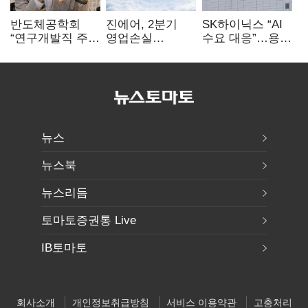
반도체공학회
진에어, 2분기
SK하이닉스 “AI
“연구개발직 주
영업손실
수요 대응”…용인
52시간제
731억…유가
·청주 팹에 54조
개선해야”
상승 여파
투자
뉴스
뉴스북
뉴스리듬
토마토증권통 Live
IB토마토
회사소개
개인정보취급방침
서비스 이용약관
고충처리