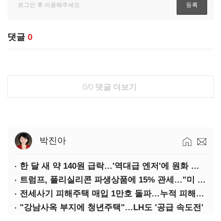
댓글
0
0/0
댓글 더보기
박진아
한 달 새 약 140원 급락…'역대급 엔저'에 원화 변곡점
트럼프, 폴리실리콘 파생상품에 15% 관세…"미 산업 재건"
전세사기 피해주택 매입 1만호 돌파…누적 피해자 4만278명
"강남사옥 부지에 청년주택"…LH도 '공급 속도전'