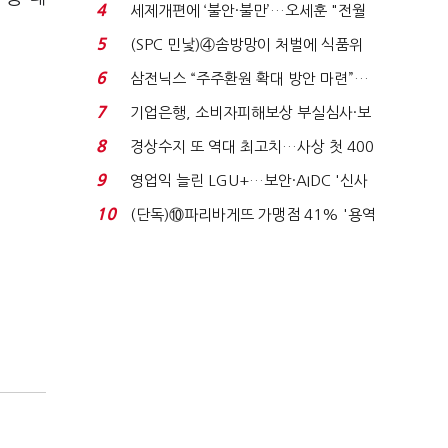
'초접전'…대통령 ...
4
세제개편에 ‘불안·불만’…오세훈 "전월
세 구하기 더 ...
5
(SPC 민낯)④솜방망이 처벌에 식품위
생법 위반 반복...
6
삼전닉스 “주주환원 확대 방안 마련”…
로이터에 성명...
7
기업은행, 소비자피해보상 부실심사·보
이스피싱 공시 ...
8
경상수지 또 역대 최고치…사상 첫 400
억달러에 '3% 성...
9
영업익 늘린 LGU+…보안·AIDC '신사
업 드라이브'...
10
(단독)⑩파리바게뜨 가맹점 41% '용역
제빵기사 없어'…고...