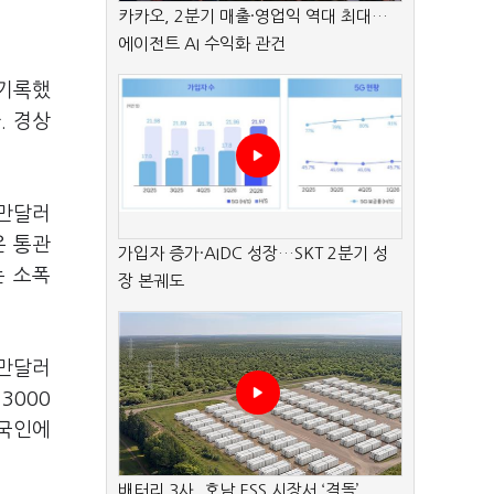
카카오, 2분기 매출·영업익 역대 최대…
에이전트 AI 수익화 관건
 기록했
. 경상
0만달러
은 통관
가입자 증가·AIDC 성장…SKT 2분기 성
는 소폭
장 본궤도
0만달러
3000
외국인에
배터리 3사, 호남 ESS 시장서 ‘격돌’