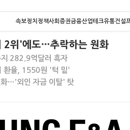
속보
정치
정책
사회
증권
금융
산업
테크
유통
건설
대 2위'에도…추락하는 원화
지 282.9억달러 흑자
율, 1550원 '턱 밑'
화…'외인 자금 이탈' 탓