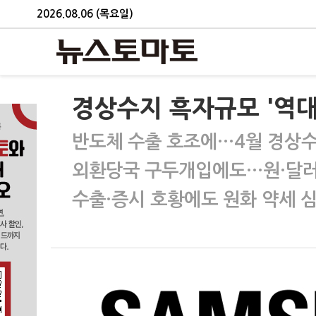
2026.08.06 (목요일)
경상수지 흑자규모 '역
반도체 수출 호조에…4월 경상수
외환당국 구두개입에도…원·달러 환
수출·증시 호황에도 원화 약세 심