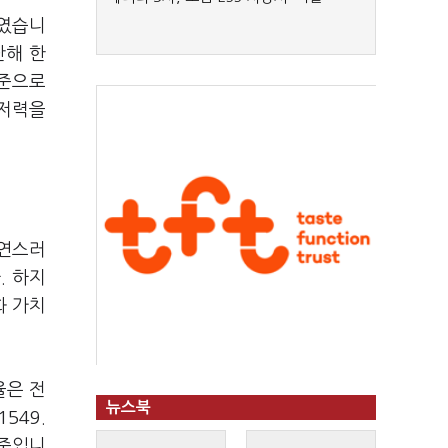
보였습니
난해 한
기준으로
 저력을
자연스러
. 하지
화 가치
율은 전
뉴스북
549.
수준입니