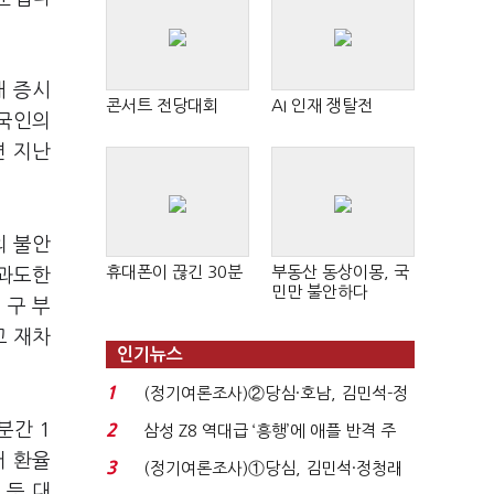
내 증시
콘서트 전당대회
AI 인재 쟁탈전
외국인의
면 지난
의 불안
휴대폰이 끊긴 30분
부동산 동상이몽, 국
"과도한
민만 불안하다
 구 부
고 재차
인기뉴스
1
(정기여론조사)②당심·호남, 김민석-정
청래 '초접전'...
분간 1
2
삼성 Z8 역대급 ‘흥행’에 애플 반격 주
목…9월 ‘폴...
러 환율
3
(정기여론조사)①당심, 김민석·정청래
 등 대