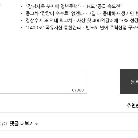
하
"강남사옥 부지에 청년주택"…LH도 '공급 속도전'
중고차 '깜깜이 수수료' 없앤다…7일 내 중대하자 생기면 
'1400조' 국유자산 통합관리…반도체 넘어 주력산업 구
0
/
300
추천
0/0
댓글 더보기