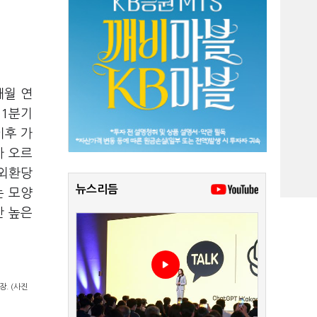
개월 연
 1분기
이후 가
가 오르
 외환당
뉴스리듬
는 모양
간 높은
. (사진