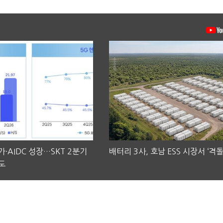
·AIDC 성장…SKT 2분기
배터리 3사, 호남 ESS 시장서 ‘격돌
도