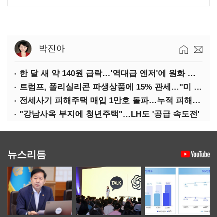
박진아
한 달 새 약 140원 급락…'역대급 엔저'에 원화 변곡점
트럼프, 폴리실리콘 파생상품에 15% 관세…"미 산업 재건"
전세사기 피해주택 매입 1만호 돌파…누적 피해자 4만278명
"강남사옥 부지에 청년주택"…LH도 '공급 속도전'
뉴스리듬