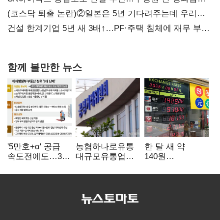
불만 확산
(코스닥 퇴출 논란)②일본은 5년 기다려주는데 우리는
당장 퇴출?…시간만으론 부족한 코스닥 구하기
건설 한계기업 5년 새 3배↑…PF·주택 침체에 재무 부담
확대
함께 볼만한 뉴스
'5만호+α' 공급
농협하나로유통
한 달 새 약
속도전에도…3대
대규모유통업법
140원
난제 '첩첩산중'
위반 적발…
급락…'역대급
공정위, 과징금
엔저'에 원화
4억6200만원
변곡점
부과