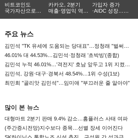
비트코인도
카카오, 2분기
가입자 증가
국가자산으로…'
매출·영업익 역대
·AIDC 성장…
보관·평가·처분'
최대…에이전트
SKT 2분기 성장
기준은 숙제
AI 수익화 관건
본궤도
주요 뉴스
김민석 "TK 유세에 도움되는 당대표"…정청래 "벌써
대표된 양 당직 배분"
46.01% 대 44.53%…김민석·정청래 '초박빙'(종합)
김민석 누적 46.01%…'격전지' 호남 앞두고 1위 지켰다
(2보)
김민석, 강원·대구·경북서 48.54%…1위 수성(1보)
최민희 "골리앗 김민석"…임미애 "부끄러운 줄 알아야"
많이 본 뉴스
대형마트 2분기 판매 9.4% 감소…홈플러스 사태 여파
(주간증시전망)지수보다 종목…선별 장세 이어진다
SK하이닉스 통합노조 신설 추진…구성원 간 성과급