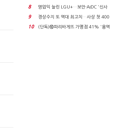
이스피싱 공시 ...
8
영업익 늘린 LGU+…보안·AIDC '신사
업 드라이브'...
9
경상수지 또 역대 최고치…사상 첫 400
억달러에 '3% 성...
10
(단독)⑩파리바게뜨 가맹점 41% '용역
제빵기사 없어'…고...