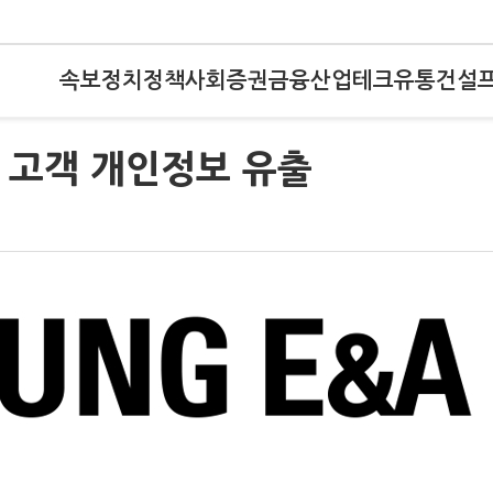
속보
정치
정책
사회
증권
금융
산업
테크
유통
건설
인 고객 개인정보 유출