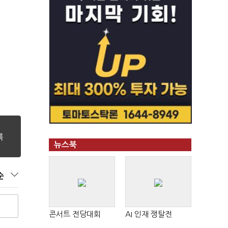
뉴스북
순
콘서트 전당대회
AI 인재 쟁탈전