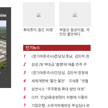
휴대폰이 끊긴 30분
부동산 동상이몽, 국
민만 불안하다
인기뉴스
1
(정기여론조사)②당심·호남, 김민석-정
청래 '초접전'...
2
삼성 Z8 역대급 ‘흥행’에 애플 반격 주
목…9월 ‘폴...
3
(정기여론조사)①당심, 김민석·정청래
’
'초접전'…대통령 ...
4
세제개편에 ‘불안·불만’…오세훈 "전월
세 구하기 더 ...
5
삼전닉스 “주주환원 확대 방안 마련”…
로이터에 성명...
6
(SPC 민낯)④솜방망이 처벌에 식품위
생법 위반 반복...
7
기업은행, 소비자피해보상 부실심사·보