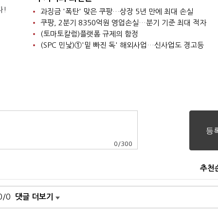
다!
과징금 '폭탄' 맞은 쿠팡…상장 5년 만에 최대 손실
쿠팡, 2분기 8350억원 영업손실…분기 기준 최대 적자
(토마토칼럼)플랫폼 규제의 함정
(SPC 민낯)①'밑 빠진 독' 해외사업…신사업도 경고등
0
/
300
추천
0/0
댓글 더보기