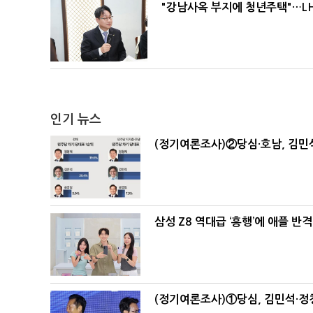
"강남사옥 부지에 청년주택"…LH
인기 뉴스
(정기여론조사)②당심·호남, 김민석
삼성 Z8 역대급 ‘흥행’에 애플 반격
(정기여론조사)①당심, 김민석·정청