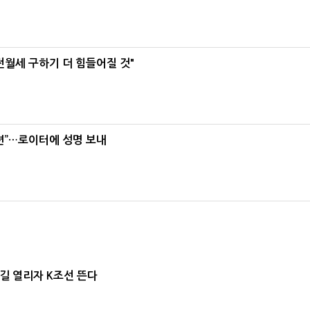
전월세 구하기 더 힘들어질 것"
련”…로이터에 성명 보내
극길 열리자 K조선 뜬다