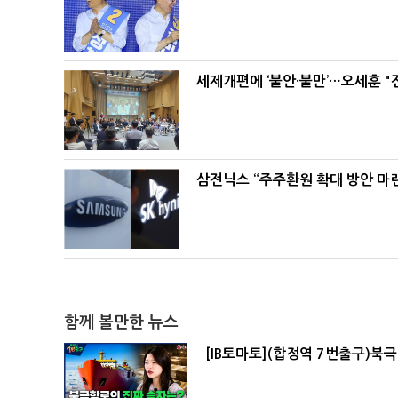
세제개편에 ‘불안·불만’…오세훈 "
삼전닉스 “주주환원 확대 방안 마
함께 볼만한 뉴스
[IB토마토](합정역 7번출구)북