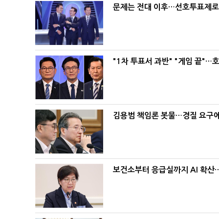
문제는 전대 이후…선호투표제로 
"1차 투표서 과반" "게임 끝"…
김용범 책임론 봇물…경질 요구에 
보건소부터 응급실까지 AI 확산