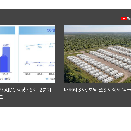
·AIDC 성장…SKT 2분기
배터리 3사, 호남 ESS 시장서 ‘격돌
도