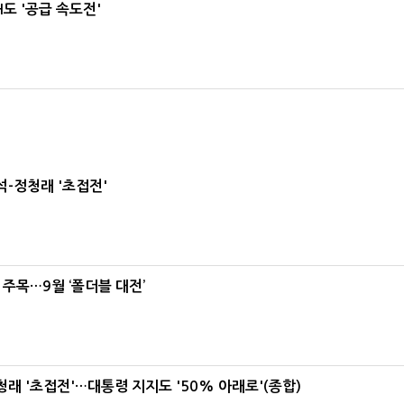
도 '공급 속도전'
-정청래 '초접전'
 주목…9월 ‘폴더블 대전’
래 '초접전'…대통령 지지도 '50% 아래로'(종합)