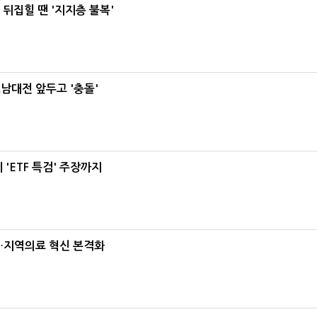
뒤집힐 땐 '지지층 불복'
호남대전 앞두고 '충돌'
'ETF 특검' 주장까지
…지역의료 혁신 본격화