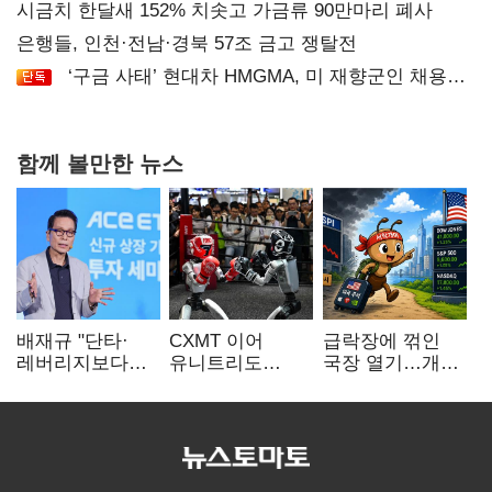
공급
시금치 한달새 152% 치솟고 가금류 90만마리 폐사
은행들, 인천·전남·경북 57조 금고 쟁탈전
‘구금 사태’ 현대차 HMGMA, 미 재향군인 채용
확대로 분위기 반전
함께 볼만한 뉴스
배재규 "단타·
CXMT 이어
급락장에 꺾인
레버리지보다
유니트리도
국장 열기…개인
성장산업
출격…국내 증시
자금도 다시
장기투자…
영향 '촉각'
해외로
변동성 견뎌야"