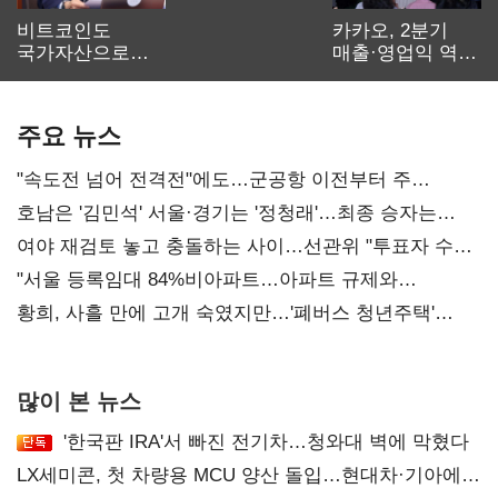
비트코인도
카카오, 2분기
국가자산으로…'
매출·영업익 역대
보관·평가·처분'
최대…에이전트
기준은 숙제
AI 수익화 관건
주요 뉴스
"속도전 넘어 전격전"에도…군공항 이전부터 주
52시간까지 '뇌관'
호남은 '김민석' 서울·경기는 '정청래'…최종 승자는
'안갯속'
여야 재검토 놓고 충돌하는 사이…선관위 "투표자 수
오차 당연"
"서울 등록임대 84%비아파트…아파트 규제와
달리해야"
황희, 사흘 만에 고개 숙였지만…'폐버스 청년주택'
후폭풍
많이 본 뉴스
'한국판 IRA'서 빠진 전기차…청와대 벽에 막혔다
LX세미콘, 첫 차량용 MCU 양산 돌입…현대차·기아에