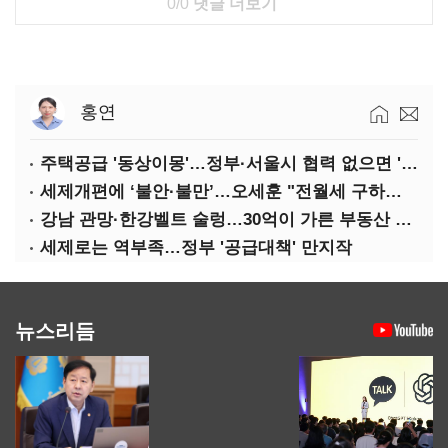
0/0
댓글 더보기
홍연
주택공급 '동상이몽'…정부·서울시 협력 없으면 '공수표'
세제개편에 ‘불안·불만’…오세훈 "전월세 구하기 더 힘들어질 것"
강남 관망·한강벨트 술렁…30억이 가른 부동산 민심
세제로는 역부족…정부 '공급대책' 만지작
뉴스리듬