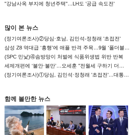
"강남사옥 부지에 청년주택"…LH도 '공급 속도전'
많이 본 뉴스
(정기여론조사)②당심·호남, 김민석-정청래 '초접전'
삼성 Z8 역대급 ‘흥행’에 애플 반격 주목…9월 ‘폴더블
대전’
(SPC 민낯)④솜방망이 처벌에 식품위생법 위반 반복
세제개편에 ‘불안·불만’…오세훈 "전월세 구하기 더
힘들어질 것"
(정기여론조사)①당심, 김민석·정청래 '초접전'…대통령
지지도 '50% 아래로'(종합)
함께 볼만한 뉴스