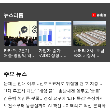
뉴스리듬
카카오, 2분기
가입자 증가
배터리 3사, 호남
매출·영업익 역대
·AIDC 성장…
ESS 시장서
최대…에이전트
SKT 2분기 성장
‘격돌’
AI 수익화 관건
본궤도
주요 뉴스
문제는 전대 이후…선호투표제로 뒤집힐 땐 '지지층
불복'
"1차 투표서 과반" "게임 끝"…호남대전 앞두고 '충돌'
김용범 책임론 봇물…경질 요구에 'ETF 특검' 주장까지
보건소부터 응급실까지 AI 확산…지역의료 혁신 본격화