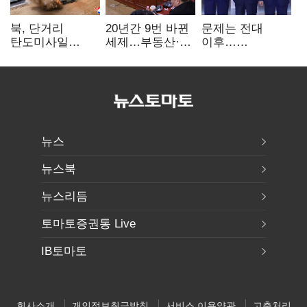
북, 단거리
20년간 9번 바뀐
문제는 전대
탄도미사일
세제…부동산·
이후…
발사…안보실
상속세만
선호투표제로
"즉각 중단 촉구"
건드렸다
뒤집힐 땐
'지지층 불복'
뉴스
뉴스북
뉴스리듬
토마토증권통 Live
IB토마토
회사소개
개인정보취급방침
서비스 이용약관
고충처리