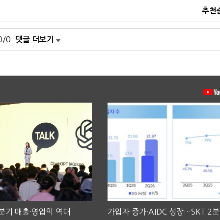
추천
0/0
댓글 더보기
2분기 매출·영업익 역대
가입자 증가·AIDC 성장…SKT 2