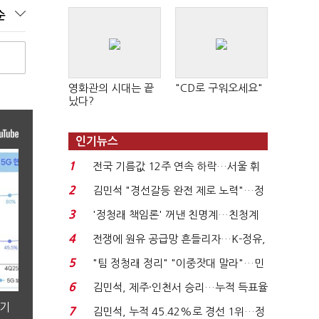
순
영화관의 시대는 끝
"CD로 구워오세요"
났다?
인기뉴스
1
전국 기름값 12주 연속 하락…서울 휘
발윳값 1909원...
2
김민석 "경선갈등 완전 제로 노력"…정
청래 "반명 공세 사...
3
'정청래 책임론' 꺼낸 친명계…친청계
는 추가투표 때리기...
4
전쟁에 원유 공급망 흔들리자…K-정유,
에너지안보 핵심...
5
"팀 정청래 정리" "이중잣대 말라"…민
주 최고위원 계파 다...
6
김민석, 제주·인천서 승리…누적 득표율
'1위 탈환'(종합)...
분기
7
김민석, 누적 45.42%로 경선 1위…정