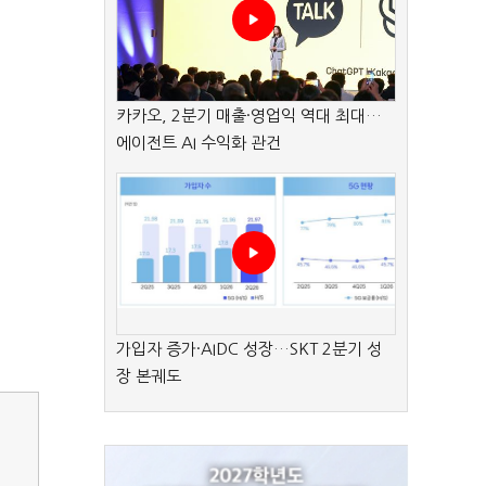
카카오, 2분기 매출·영업익 역대 최대…
에이전트 AI 수익화 관건
가입자 증가·AIDC 성장…SKT 2분기 성
장 본궤도