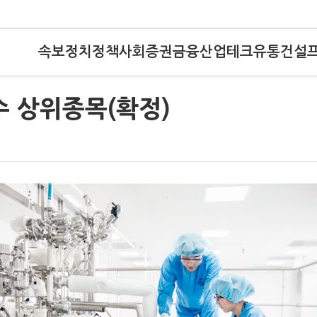
속보
정치
정책
사회
증권
금융
산업
테크
유통
건설
수 상위종목(확정)