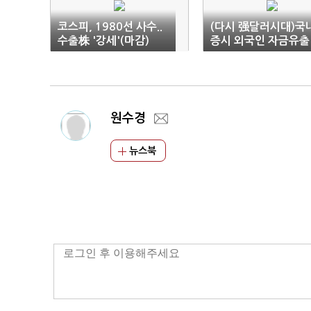
코스피, 1980선 사수..
(다시 强달러시대)국
수출株 '강세'(마감)
증시 외국인 자금유출
우려 '제한적'
원수경
뉴스북