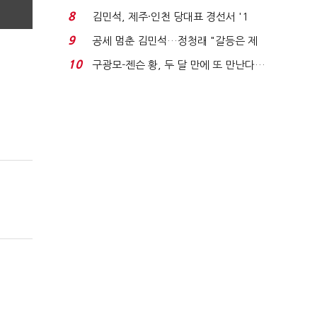
청래와 격차 0.86%p(...
8
김민석, 제주·인천 당대표 경선서 '1
위'(1보)...
9
공세 멈춘 김민석…정청래 "갈등은 제
가 수습"
10
구광모-젠슨 황, 두 달 만에 또 만난다…
로봇·AI 등 논...