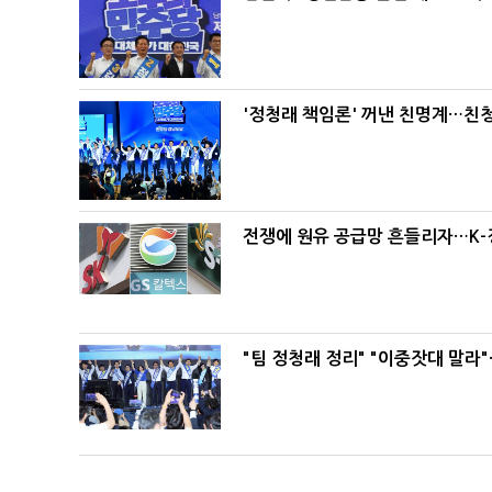
'정청래 책임론' 꺼낸 친명계…친
전쟁에 원유 공급망 흔들리자…K-
"팀 정청래 정리" "이중잣대 말라