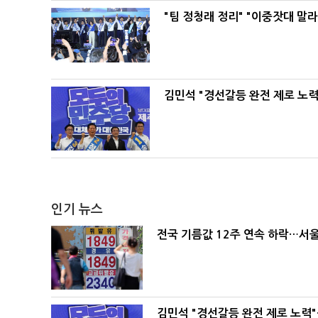
"팀 정청래 정리" "이중잣대 말
김민석 "경선갈등 완전 제로 노력
인기 뉴스
전국 기름값 12주 연속 하락…서울
김민석 "경선갈등 완전 제로 노력"