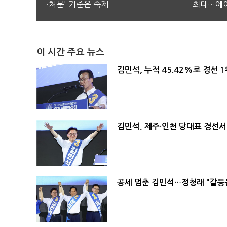
·처분' 기준은 숙제
최대…에이
이 시간 주요 뉴스
김민석, 누적 45.42%로 경선 
김민석, 제주·인천 당대표 경선서 '
공세 멈춘 김민석…정청래 "갈등