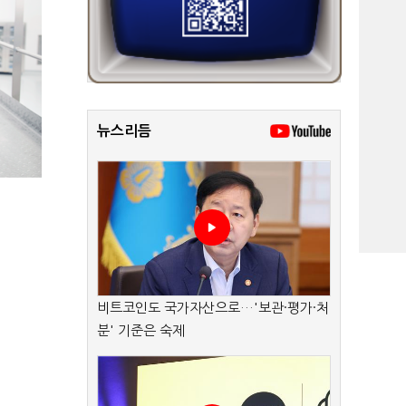
뉴스리듬
비트코인도 국가자산으로…'보관·평가·처
분' 기준은 숙제