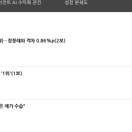
전트 AI 수익화 관건
성장 본궤도
1위…정청래와 격차 0.86%p(2보)
1위'(1보)
은 제가 수습"