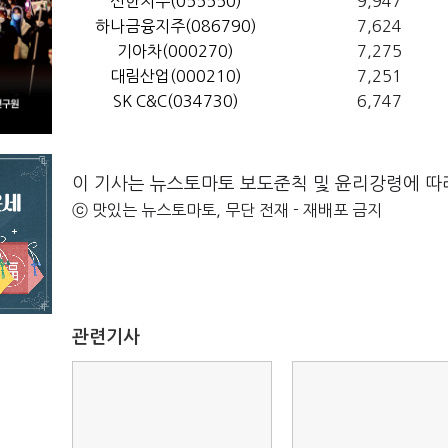
신한지주(055550)
9,947
하나금융지주(086790)
7,624
기아차(000270)
7,275
대림산업(000210)
7,251
SK C&C(034730)
6,747
이 기사는 뉴스토마토 보도준칙 및 윤리강령에 따
ⓒ 맛있는 뉴스토마토, 무단 전재 - 재배포 금지
관련기사