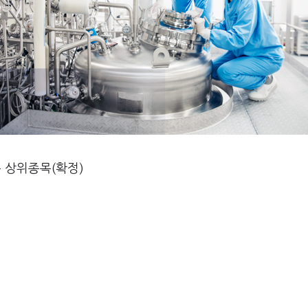
 상위종목(확정)