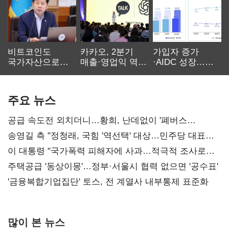
비트코인도
카카오, 2분기
가입자 증가
국가자산으로…'
매출·영업익 역대
·AIDC 성장…
보관·평가·처분'
최대…에이전트
SKT 2분기 성장
기준은 숙제
AI 수익화 관건
본궤도
주요 뉴스
공급 속도전 외치더니…황희, 난데없이 '폐버스
리모델링' 제안
송영길 측 "정청래, 국힘 '역선택' 대상…민주당 대표로
총선 지휘 못해"
이 대통령 "국가폭력 피해자에 사과…적극적 조사로
진실 밝혀야"
주택공급 '동상이몽'…정부·서울시 협력 없으면 '공수표'
'금융복합기업집단' 토스, 전 계열사 내부통제 표준화
많이 본 뉴스