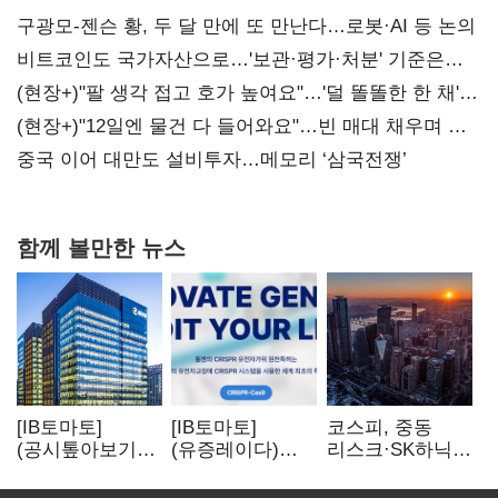
구광모-젠슨 황, 두 달 만에 또 만난다…로봇·AI 등 논의
비트코인도 국가자산으로…'보관·평가·처분' 기준은
숙제
(현장+)"팔 생각 접고 호가 높여요"…'덜 똘똘한 한 채'
20억 키맞추기
(현장+)"12일엔 물건 다 들어와요"…빈 매대 채우며 문
연 홈플러스
중국 이어 대만도 설비투자…메모리 ‘삼국전쟁’
함께 볼만한 뉴스
[IB토마토]
[IB토마토]
코스피, 중동
(공시톺아보기)
(유증레이다)
리스크·SK하닉
수주 공시, 왜
툴젠, 조달액
5% 급락에
바로 매출로
3분의 1 토막…
뒷걸음