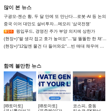
많이 본 뉴스
구광모-젠슨 황, 두 달 만에 또 만난다…로봇·AI 등 논의
중국 이어 대만도 설비투자…메모리 ‘삼국전쟁’
윙입푸드, 경영진 주가 부양 의지에 상한가
(현장+)"팔 생각 접고 호가 높여요"…'덜 똘똘한 한 채'
20억 키맞추기
(현장+)"12일엔 물건 다 들어와요"…빈 매대 채우며 문
연 홈플러스
함께 볼만한 뉴스
[IB토마토]
[IB토마토]
코스피, 중동
(공시톺아보기)
(유증레이다)
리스크·SK하닉