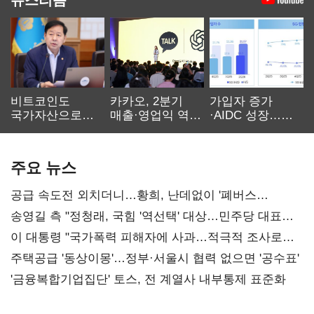
비트코인도
카카오, 2분기
가입자 증가
국가자산으로…'
매출·영업익 역대
·AIDC 성장…
보관·평가·처분'
최대…에이전트
SKT 2분기 성장
기준은 숙제
AI 수익화 관건
본궤도
주요 뉴스
공급 속도전 외치더니…황희, 난데없이 '폐버스
리모델링' 제안
송영길 측 "정청래, 국힘 '역선택' 대상…민주당 대표로
총선 지휘 못해"
이 대통령 "국가폭력 피해자에 사과…적극적 조사로
진실 밝혀야"
주택공급 '동상이몽'…정부·서울시 협력 없으면 '공수표'
'금융복합기업집단' 토스, 전 계열사 내부통제 표준화