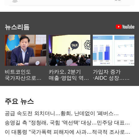
뉴스리듬
비트코인도
카카오, 2분기
가입자 증가
국가자산으로…'
매출·영업익 역대
·AIDC 성장…
보관·평가·처분'
최대…에이전트
SKT 2분기 성장
기준은 숙제
AI 수익화 관건
본궤도
주요 뉴스
공급 속도전 외치더니…황희, 난데없이 '폐버스
리모델링' 제안
송영길 측 "정청래, 국힘 '역선택' 대상…민주당 대표로
총선 지휘 못해"
이 대통령 "국가폭력 피해자에 사과…적극적 조사로