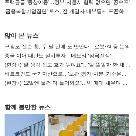
진실 밝혀야"
주택공급 '동상이몽'…정부·서울시 협력 없으면 '공수표'
'금융복합기업집단' 토스, 전 계열사 내부통제 표준화
많이 본 뉴스
구광모-젠슨 황, 두 달 만에 또 만난다…로봇·AI 등 논의
중국 이어 대만도 설비투자…메모리 ‘삼국전쟁’
(현장+)"팔 생각 접고 호가 높여요"…'덜 똘똘한 한 채'
20억 키맞추기
비트코인도 국가자산으로…'보관·평가·처분' 기준은
숙제
(현장+)"12일엔 물건 다 들어와요"…빈 매대 채우며 문
연 홈플러스
함께 볼만한 뉴스