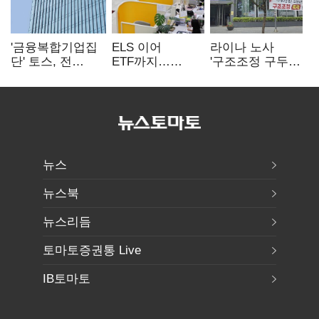
'금융복합기업집
ELS 이어
라이나 노사
단' 토스, 전
ETF까지…
'구조조정 구두
계열사 내부통제
고위험상품 판매
합의안' 도출
표준화
제동 걸린 은행
뉴스
뉴스북
뉴스리듬
토마토증권통 Live
IB토마토