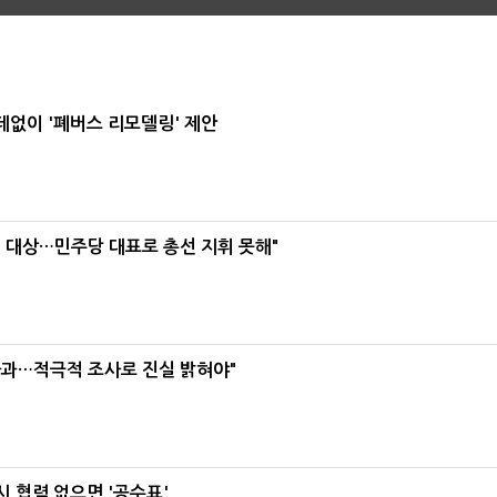
데없이 '폐버스 리모델링' 제안
택' 대상…민주당 대표로 총선 지휘 못해"
사과…적극적 조사로 진실 밝혀야"
 협력 없으면 '공수표'