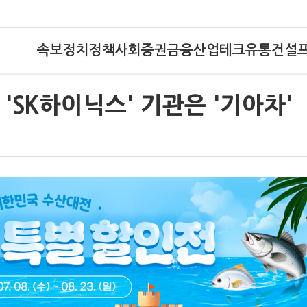
속보
정치
정책
사회
증권
금융
산업
테크
유통
건설
'SK하이닉스' 기관은 '기아차'