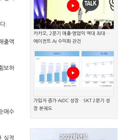
다.
카카오, 2분기 매출·영업익 역대 최대…
에이전트 AI 수익화 관건
 매출액
 횡보하
가입자 증가·AIDC 성장…SKT 2분기 성
장 본궤도
 순매수
한 실적