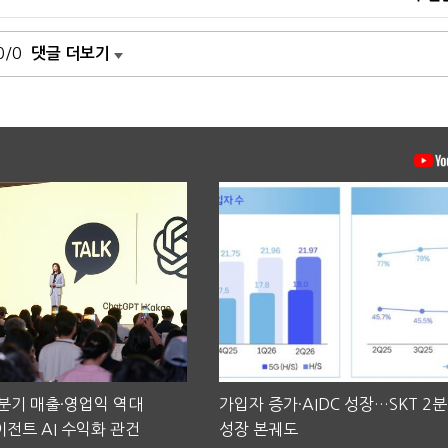
0/0
댓글 더보기
2분기 매출·영업익 역대
가입자 증가·AIDC 성장…SKT 2
전트 AI 수익화 관건
성장 본궤도