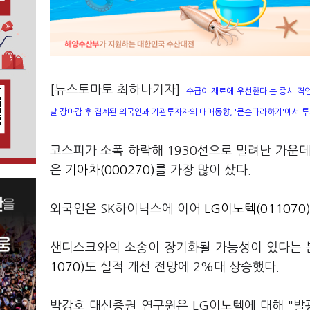
[뉴스토마토 최하나기자]
'수급이 재료에 우선한다'는 증시 격
날 장마감 후 집계된 외국인과 기관투자자의 매매동향, '큰손따라하기'에서 투
코스피가 소폭 하락해 1930선으로 밀려난 가운
은
기아차(000270)
를 가장 많이 샀다.
외국인은 SK하이닉스에 이어
LG이노텍(011070
샌디스크와의 소송이 장기화될 가능성이 있다는 
1070)
도 실적 개선 전망에 2%대 상승했다.
박강호 대신증권 연구원은 LG이노텍에 대해 "발광