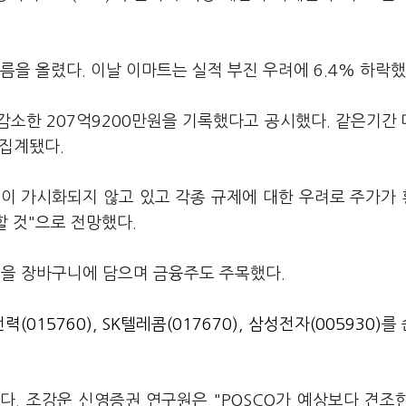
름을 올렸다. 이날 이마트는 실적 부진 우려에 6.4% 하락했
 감소한 207억9200만원을 기록했다고 공시했다. 같은기간
 집계됐다.
이 가시화되지 않고 있고 각종 규제에 대한 우려로 주가가
할 것"으로 전망했다.
)
을 장바구니에 담으며 금융주도 주목했다.
력(015760)
,
SK텔레콤(017670)
,
삼성전자(005930)
를
다. 조강운 신영증권 연구원은 "POSCO가 예상보다 견조