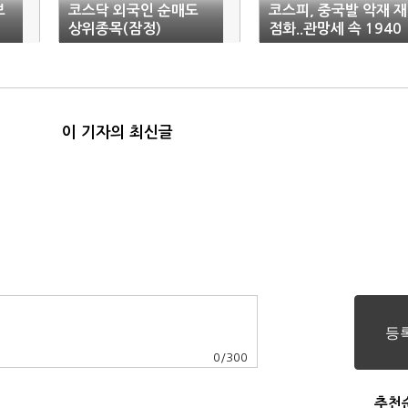
보
코스닥 외국인 순매도
코스피, 중국발 악재 재
상위종목(잠정)
점화..관망세 속 1940
선 이탈(마감)
이 기자의 최신글
0
/
300
추천