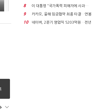
금 폭탄' 우려...
8
이 대통령 "국가폭력 피해자에 사과…
적극적 조사로 진...
9
카카오, 올해 임금협약 최종 타결…연봉
6.3% 인상·격려...
10
네이버, 2분기 영업익 5203억원…전년
비 0.2% 감소...
순