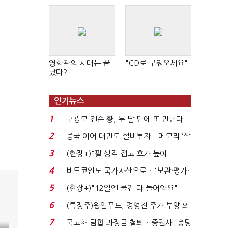
영화관의 시대는 끝
"CD로 구워오세요"
났다?
인기뉴스
1
구광모-젠슨 황, 두 달 만에 또 만난다…
로봇·AI 등 논...
2
중국 이어 대만도 설비투자…메모리 ‘삼
국전쟁’
3
(현장+)"팔 생각 접고 호가 높여
요"…'덜 똘똘한 한 채' 20...
4
비트코인도 국가자산으로…'보관·평가·
처분' 기준은 ...
5
(현장+)"12일엔 물건 다 들어와요"…
빈 매대 채우며 문 연 ...
6
(특징주)윙입푸드, 경영진 주가 부양 의
지에 상한가...
7
국고채 담합 과징금 철퇴…증권사 '충당