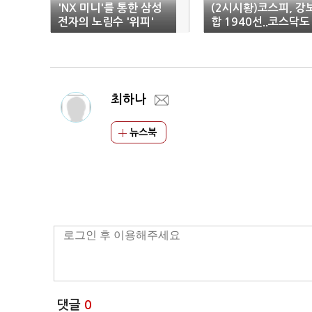
'NX 미니'를 통한 삼성
(2시시황)코스피, 강
전자의 노림수 '위피'
합 1940선..코스닥도
상승
최하나
뉴스북
댓글
0