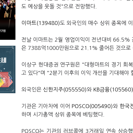
도 예상을 웃돌 것"으로 전망했다.
이마트(139480)
도 외국인의 매수 상위 종목에 이
전날 이마트는 2월 영업이익이 전년대비 66.5%
은 7388억1000만원으로 21.1% 줄어든 것으로
이상구 현대증권 연구원은 "대형마트의 경기 회복
고 있다"며 "2분기 이후의 이익 개선을 기대해야 
외국인은
신한지주(055550)
와
KB금융(105560
기관은 기아차에 이어
POSCO(005490)
와
한국전
하며 시가총액 상위 종목에 베팅했다.
POSCO는 기관의 러브콜에 3거래일 연속 상승했