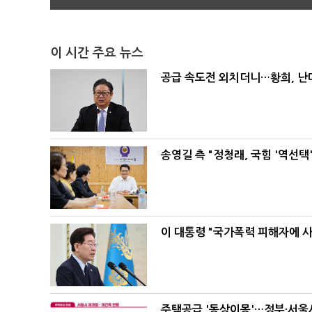
이 시간 주요 뉴스
공급 속도전 외치더니…황희, 난
송영길 측 "정청래, 국힘 '역선
이 대통령 "국가폭력 피해자에 
주택공급 '동상이몽'…정부·서울시