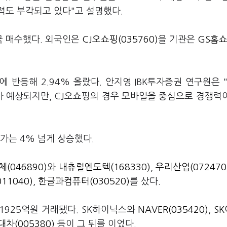
력도 부각되고 있다"고 설명했다.
극 매수했다. 외국인은
CJ오쇼핑(035760)
을 기관은
GS홈쇼
에 반등해 2.94% 올랐다. 안지영 IBK투자증권 연구원은 
가 예상되지만, CJ오쇼핑의 경우 모바일을 중심으로 경쟁력
주가는 4% 넘게 상승했다.
(046890)
와
내츄럴엔도텍(168330)
,
우리산업(072470
11040)
,
한글과컴퓨터(030520)
를 샀다.
1925억원 거래됐다. SK하이닉스와
NAVER(035420)
,
S
대차(005380)
등이 그 뒤를 이었다.