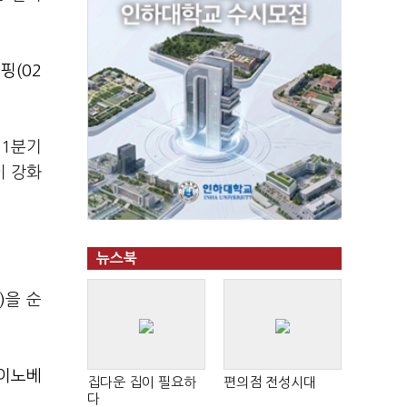
핑(02
"1분기
이 강화
뉴스북
)
을 순
K이노베
집다운 집이 필요하
편의점 전성시대
다