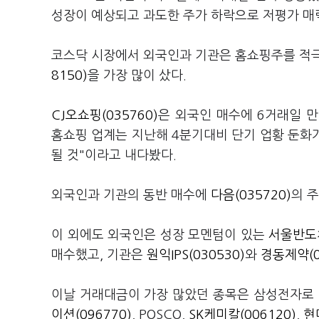
성장이 예상되고 과도한 주가 하락으로 저평가 매
코스닥 시장에서 외국인과 기관은 홈쇼핑주를 적
8150)
을 가장 많이 샀다.
CJ오쇼핑(035760)
은 외국인 매수에 6거래일 만
홈쇼핑 업계는 지난해 4분기대비 단기 업황 둔화
될 것"이라고 내다봤다.
외국인과 기관의 동반 매수에
다음(035720)
의 
이 외에도 외국인은 성장 모멘텀이 있는
서울반도체
매수했고, 기관은
원익IPS(030530)
와
경동제약(0
이날 거래대금이 가장 많았던 종목은 삼성전자로 
이션(096770)
, POSCO,
SK케미칼(006120)
,
현