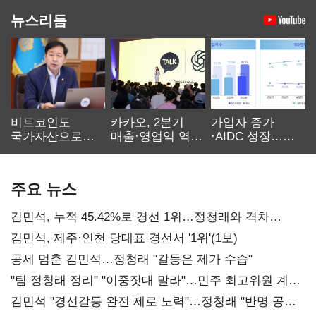
뉴스리듬
비트코인도
카카오, 2분기
가입자 증가
국가자산으로…'
매출·영업익 역대
·AIDC 성장…
보관·평가·처분'
최대…에이전트
SKT 2분기 성장
기준은 숙제
AI 수익화 관건
본궤도
주요 뉴스
김민석, 누적 45.42%로 경선 1위…정청래와 격차
0.86%p(2보)
김민석, 제주·인천 당대표 경선서 '1위'(1보)
공세 멈춘 김민석…정청래 "갈등은 제가 수습"
"팀 정청래 정리" "이중잣대 말라"…민주 최고위원 계파
다툼 격화
김민석 "경선갈등 완전 제로 노력"…정청래 "반명 공세