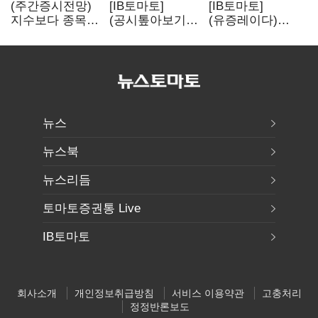
(주간증시전망)
[IB토마토]
[IB토마토]
지수보다 종목…
(공시톺아보기)
(유증레이다)
선별 장세
수주 공시, 왜
툴젠, 조달액
이어진다
바로 매출로
3분의 1 토막…
잡히지 않을까
특허소송
비용부터 챙긴다
뉴스
뉴스북
뉴스리듬
토마토증권통 Live
IB토마토
회사소개
개인정보취급방침
서비스 이용약관
고충처리
정정반론보도