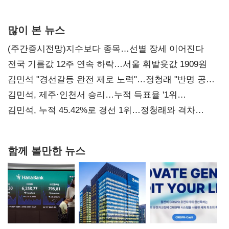
사과부터"
많이 본 뉴스
(주간증시전망)지수보다 종목…선별 장세 이어진다
전국 기름값 12주 연속 하락…서울 휘발윳값 1909원
김민석 "경선갈등 완전 제로 노력"…정청래 "반명 공세
사과부터"
김민석, 제주·인천서 승리…누적 득표율 '1위
탈환'(종합)
김민석, 누적 45.42%로 경선 1위…정청래와 격차
0.86%p(2보)
함께 볼만한 뉴스