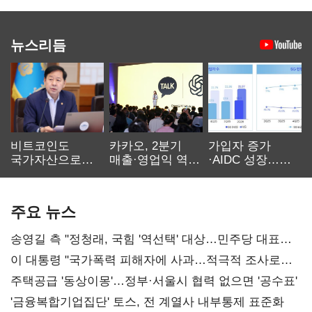
뉴스리듬
비트코인도
카카오, 2분기
가입자 증가
국가자산으로…'
매출·영업익 역대
·AIDC 성장…
보관·평가·처분'
최대…에이전트
SKT 2분기 성장
기준은 숙제
AI 수익화 관건
본궤도
주요 뉴스
송영길 측 "정청래, 국힘 '역선택' 대상…민주당 대표로
총선 지휘 못해"
이 대통령 "국가폭력 피해자에 사과…적극적 조사로
진실 밝혀야"
주택공급 '동상이몽'…정부·서울시 협력 없으면 '공수표'
'금융복합기업집단' 토스, 전 계열사 내부통제 표준화