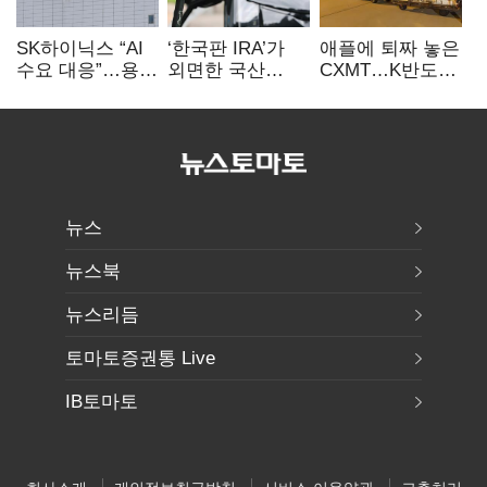
SK하이닉스 “AI
‘한국판 IRA’가
애플에 퇴짜 놓은
수요 대응”…용인
외면한 국산
CXMT…K반도체
·청주 팹에 54조
전기차…
협상력 ‘호재’
투자
실효성에 ‘의문’
뉴스
뉴스북
뉴스리듬
토마토증권통 Live
IB토마토