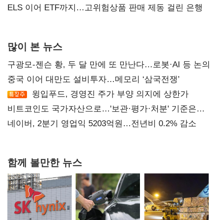
ELS 이어 ETF까지…고위험상품 판매 제동 걸린 은행
많이 본 뉴스
구광모-젠슨 황, 두 달 만에 또 만난다…로봇·AI 등 논의
중국 이어 대만도 설비투자…메모리 ‘삼국전쟁’
윙입푸드, 경영진 주가 부양 의지에 상한가
비트코인도 국가자산으로…'보관·평가·처분' 기준은
숙제
네이버, 2분기 영업익 5203억원…전년비 0.2% 감소
함께 볼만한 뉴스