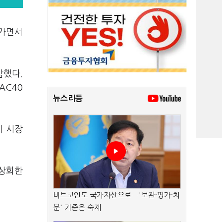
어가면서
감했다.
AC40
뉴스리듬
이 시장
 상회한
비트코인도 국가자산으로…'보관·평가·처
분' 기준은 숙제