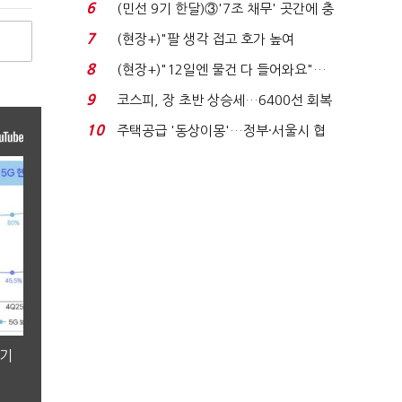
비 0.2% 감소...
6
(민선 9기 한달)③'7조 채무' 곳간에 충
격…추미애, 20년...
7
(현장+)"팔 생각 접고 호가 높여
요"…'덜 똘똘한 한 채' 20...
8
(현장+)"12일엔 물건 다 들어와요"…
빈 매대 채우며 문 연 ...
9
코스피, 장 초반 상승세…6400선 회복
시도
10
주택공급 '동상이몽'…정부·서울시 협
력 없으면 '공수표'...
분기