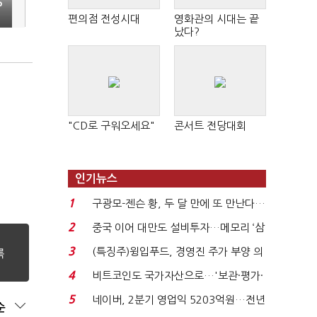
%
편의점 전성시대
영화관의 시대는 끝
났다?
"CD로 구워오세요"
콘서트 전당대회
인기뉴스
1
구광모-젠슨 황, 두 달 만에 또 만난다…
로봇·AI 등 논...
2
중국 이어 대만도 설비투자…메모리 ‘삼
국전쟁’
3
(특징주)윙입푸드, 경영진 주가 부양 의
지에 상한가...
4
비트코인도 국가자산으로…'보관·평가·
처분' 기준은 ...
5
네이버, 2분기 영업익 5203억원…전년
순