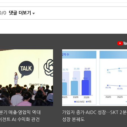
0/0
댓글 더보기
2분기 매출·영업익 역대
가입자 증가·AIDC 성장…SKT 2
전트 AI 수익화 관건
성장 본궤도