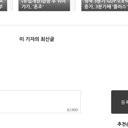
A
(유럽개장)급등 후 쉬어
영국 3분기 GDP 0.8
부
가기..'혼조'
증가..3분기째 '플러스'
이 기자의 최신글
0
/
300
추천