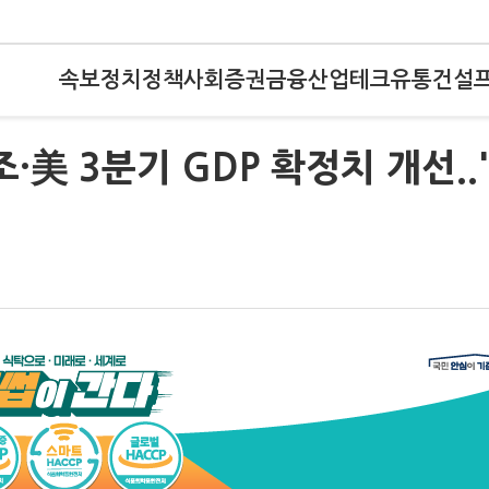
속보
정치
정책
사회
증권
금융
산업
테크
유통
건설
·美 3분기 GDP 확정치 개선..