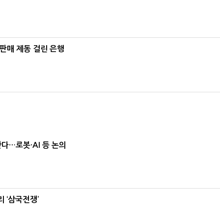
 판매 제동 걸린 은행
난다…로봇·AI 등 논의
 ‘삼국전쟁’