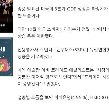
장중 발표된 미국의 3분기 GDP 성장률 확정치가 
한 모습이다.
다만 12월 영국 소비자심리지수가 전월 -12에서 
상승 폭은 제한됐다.
신용평가사 스탠더드앤푸어스(S&P)가 유럽연합(E
상승을 가로막았다.
네엠 아슬람 아바 트레이드 애널리스트는 “시장
당분간 이어질 것으로 보인다”면서 “홀리데이 시
이 증명됐다”고 말했다.
업종별 흐름을 보면 파쉬은행(4.95%), HSBC(0.