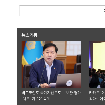
뉴스리듬
비트코인도 국가자산으로…'보관·평가
카카오, 
·처분' 기준은 숙제
최대…에이