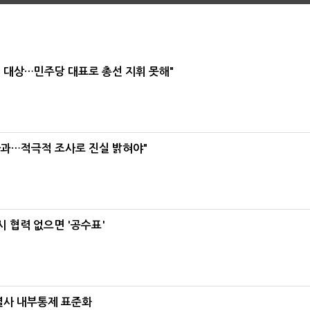
택' 대상…민주당 대표로 총선 지휘 못해"
사과…적극적 조사로 진실 밝혀야"
 협력 없으면 '공수표'
계열사 내부통제 표준화