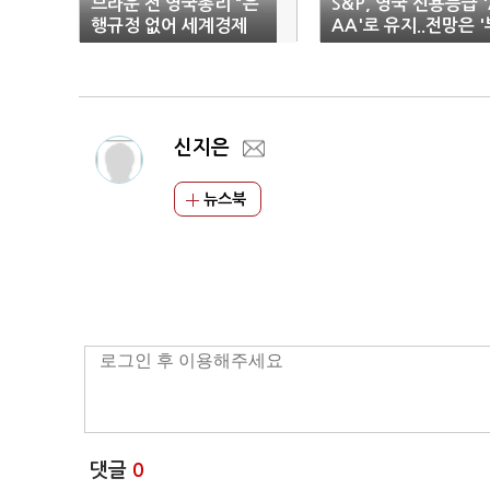
브라운 전 영국총리 "은
S&P, 영국 신용등급 '
행규정 없어 세계경제
AA'로 유지..전망은 '
붕괴할 수도"
정적'
신지은
뉴스북
댓글
0