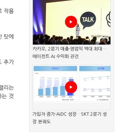
로 작용
간 탓에
카카오, 2분기 매출·영업익 역대 최대…
에이전트 AI 수익화 관건
도 추가
 랠리는
다는 것
가입자 증가·AIDC 성장…SKT 2분기 성
장 본궤도