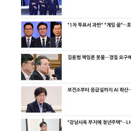
"1차 투표서 과반" "게임 끝"…
김용범 책임론 봇물…경질 요구에 
보건소부터 응급실까지 AI 확산
"강남사옥 부지에 청년주택"…LH