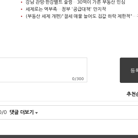
강남 관망·한강벨트 술렁…30억이 가른 부동산 민심
세제로는 역부족…정부 '공급대책' 만지작
0
/
300
추천
0/0
댓글 더보기