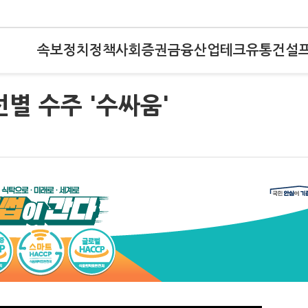
속보
정치
정책
사회
증권
금융
산업
테크
유통
건설
별 수주 '수싸움'