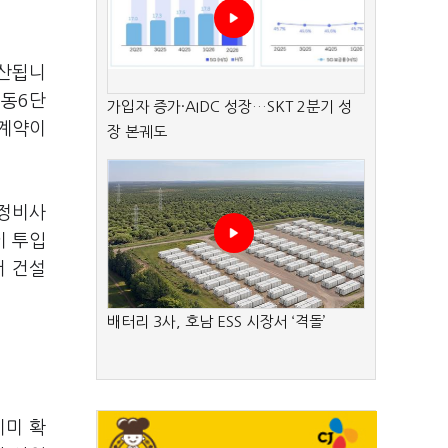
추산됩니
목동6단
가입자 증가·AIDC 성장…SKT 2분기 성
 계약이
장 본궤도
 정비사
이 투입
서 건설
배터리 3사, 호남 ESS 시장서 ‘격돌’
이미 확