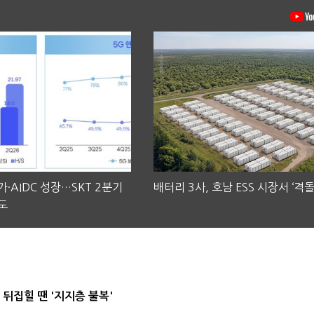
·AIDC 성장…SKT 2분기
배터리 3사, 호남 ESS 시장서 ‘격돌
도
뒤집힐 땐 '지지층 불복'