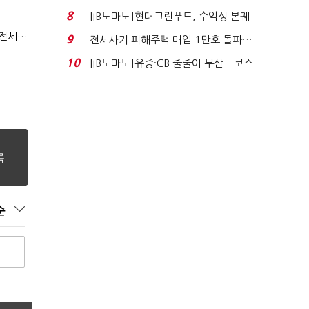
수혜 부상…세액공...
8
[IB토마토]현대그린푸드, 수익성 본궤
도…실적 개선에 ...
(부동산 세제 개편)"절세 매물 늘어도 집값 하락 제한적"…전세난·양극화 심화 우려
9
전세사기 피해주택 매입 1만호 돌파…
누적 피해자 4만2...
10
[IB토마토]유증·CB 줄줄이 무산…코스
닥 벌점 급증에 ...
순