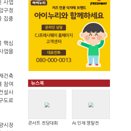
된 사업
 압구정
을 집중
울 핵심
 사업을
 재건축
뉴스북
에 참여
 건설사
 구도로
콘서트 전당대회
AI 인재 쟁탈전
분양시장