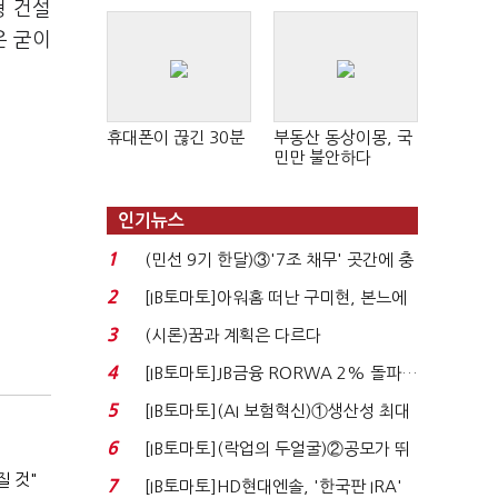
형 건설
은 굳이
휴대폰이 끊긴 30분
부동산 동상이몽, 국
민만 불안하다
인기뉴스
1
(민선 9기 한달)③'7조 채무' 곳간에 충
격…추미애, 20년...
2
[IB토마토]아워홈 떠난 구미현, 본느에
340억 베팅…가...
3
(시론)꿈과 계획은 다르다
4
[IB토마토]JB금융 RORWA 2% 돌파…
실적 견인은 은행 ...
5
[IB토마토](AI 보험혁신)①생산성 최대
80% 개선…현실...
6
[IB토마토](락업의 두얼굴)②공모가 뛰
자 첫날 매도…FI ...
질 것"
7
[IB토마토]HD현대엔솔, '한국판 IRA'