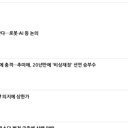
난다…로봇·AI 등 논의
간에 충격…추미애, 20년만에 '비상재정' 선언 승부수
양 의지에 상한가