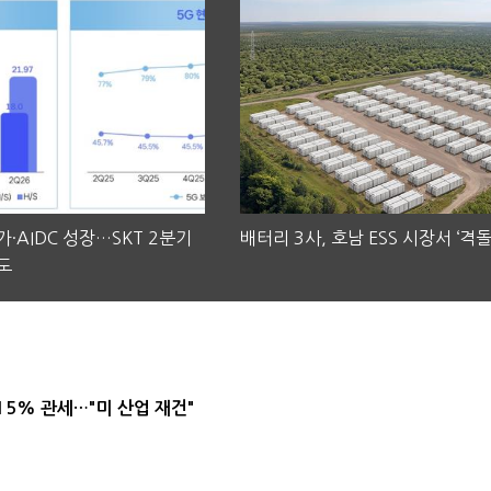
·AIDC 성장…SKT 2분기
배터리 3사, 호남 ESS 시장서 ‘격돌
도
5% 관세…"미 산업 재건"