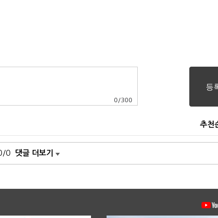
0
/
300
추천
0/0
댓글 더보기