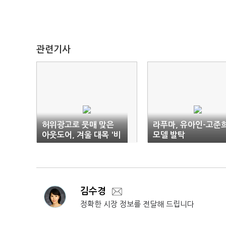
관련기사
허위광고로 뭇매 맞은
라푸마, 유아인-고준
아웃도어, 겨울 대목 '비
모델 발탁
상'
김수경
정확한 시장 정보를 전달해 드립니다