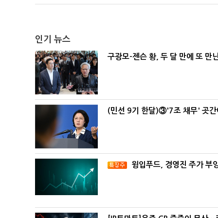
인기 뉴스
구광모-젠슨 황, 두 달 만에 또 만
(민선 9기 한달)③'7조 채무' 곳
윙입푸드, 경영진 주가 부