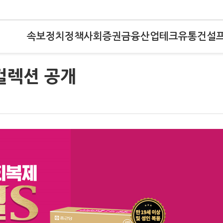
속보
정치
정책
사회
증권
금융
산업
테크
유통
건설
 컬렉션 공개