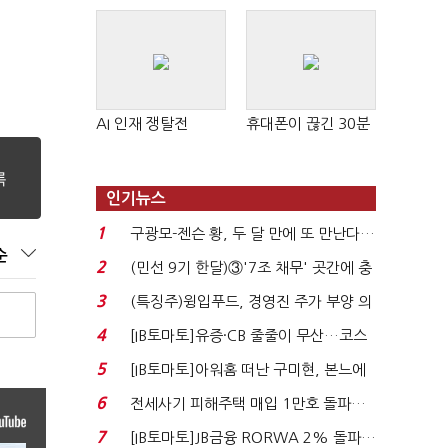
AI 인재 쟁탈전
휴대폰이 끊긴 30분
인기뉴스
1
구광모-젠슨 황, 두 달 만에 또 만난다…
순
로봇·AI 등 논...
2
(민선 9기 한달)③'7조 채무' 곳간에 충
격…추미애, 20년...
3
(특징주)윙입푸드, 경영진 주가 부양 의
지에 상한가...
4
[IB토마토]유증·CB 줄줄이 무산…코스
닥 벌점 급증에 ...
5
[IB토마토]아워홈 떠난 구미현, 본느에
340억 베팅…가...
6
전세사기 피해주택 매입 1만호 돌파…
누적 피해자 4만2...
7
[IB토마토]JB금융 RORWA 2% 돌파…