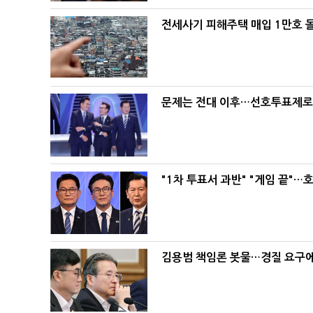
전세사기 피해주택 매입 1만호 
문제는 전대 이후…선호투표제로 
"1차 투표서 과반" "게임 끝"…
김용범 책임론 봇물…경질 요구에 