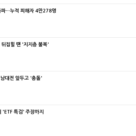
돌파…누적 피해자 4만278명
뒤집힐 땐 '지지층 불복'
호남대전 앞두고 '충돌'
'ETF 특검' 주장까지