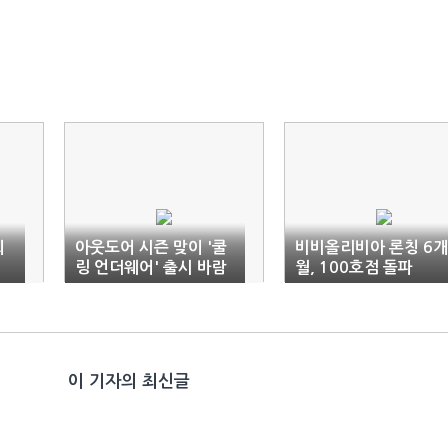
희
아웃도어 시즌 맞이 '쿨
비비올리비아 론칭 6개
링 언더웨어' 출시 바람
월, 100호점 돌파
이 기자의 최신글