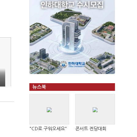
뉴스북
"CD로 구워오세요"
콘서트 전당대회