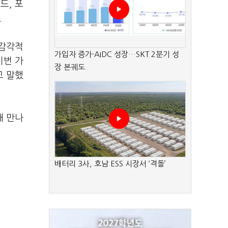
드, 포
.
 감각적
가입자 증가·AIDC 성장…SKT 2분기 성
이번 가
장 본궤도
고 말했
해 만나
배터리 3사, 호남 ESS 시장서 ‘격돌’