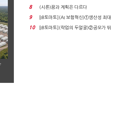
실적 견인은 은행 ...
8
(시론)꿈과 계획은 다르다
9
[IB토마토](AI 보험혁신)①생산성 최대
80% 개선…현실...
10
[IB토마토](락업의 두얼굴)②공모가 뛰
자 첫날 매도…FI ...
’