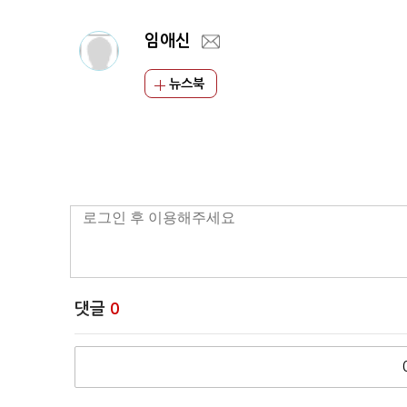
임애신
뉴스북
댓글
0