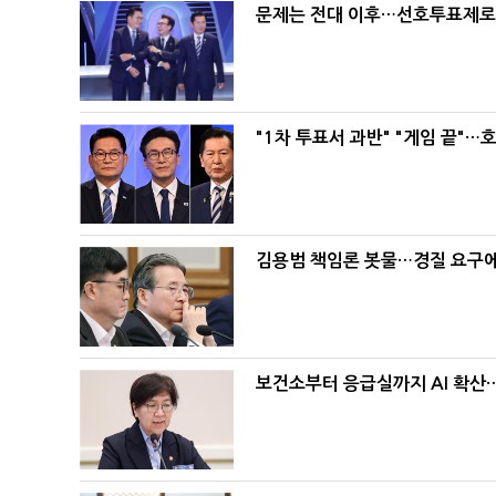
문제는 전대 이후…선호투표제로 
"1차 투표서 과반" "게임 끝"…
김용범 책임론 봇물…경질 요구에 
보건소부터 응급실까지 AI 확산