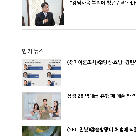
"강남사옥 부지에 청년주택"…LH
인기 뉴스
(정기여론조사)②당심·호남, 김민석
삼성 Z8 역대급 ‘흥행’에 애플 반격
(SPC 민낯)④솜방망이 처벌에 