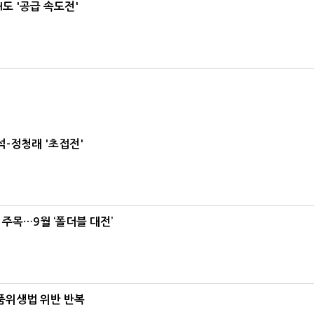
도 '공급 속도전'
-정청래 '초접전'
 주목…9월 ‘폴더블 대전’
식품위생법 위반 반복