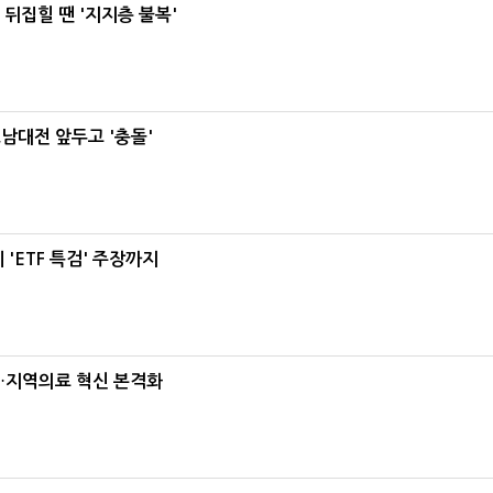
뒤집힐 땐 '지지층 불복'
호남대전 앞두고 '충돌'
'ETF 특검' 주장까지
…지역의료 혁신 본격화