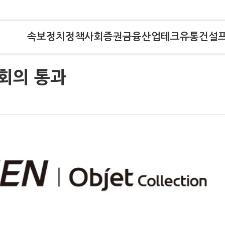
속보
정치
정책
사회
증권
금융
산업
테크
유통
건설
회의 통과