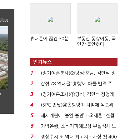
휴대폰이 끊긴 30분
부동산 동상이몽, 국
민만 불안하다
인기뉴스
1
(정기여론조사)②당심·호남, 김민석-정
청래 '초접전'...
2
삼성 Z8 역대급 ‘흥행’에 애플 반격 주
목…9월 ‘폴...
3
(정기여론조사)①당심, 김민석·정청래
’
'초접전'…대통령 ...
4
(SPC 민낯)④솜방망이 처벌에 식품위
생법 위반 반복...
5
세제개편에 ‘불안·불만’…오세훈 "전월
세 구하기 더 ...
6
기업은행, 소비자피해보상 부실심사·보
이스피싱 공시 ...
7
경상수지 또 역대 최고치…사상 첫 400