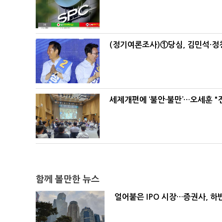
(정기여론조사)①당심, 김민석·정청
세제개편에 ‘불안·불만’…오세훈 "
함께 볼만한 뉴스
얼어붙은 IPO 시장…증권사, 하반