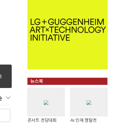
뉴스북
순
콘서트 전당대회
AI 인재 쟁탈전