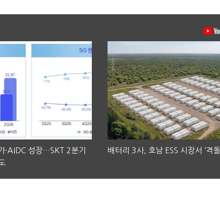
·AIDC 성장…SKT 2분기
배터리 3사, 호남 ESS 시장서 ‘격돌
도