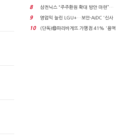
억달러에 '3% 성...
8
삼전닉스 “주주환원 확대 방안 마련”…
로이터에 성명...
9
영업익 늘린 LGU+…보안·AIDC '신사
업 드라이브'...
10
(단독)⑩파리바게뜨 가맹점 41% '용역
제빵기사 없어'…고...