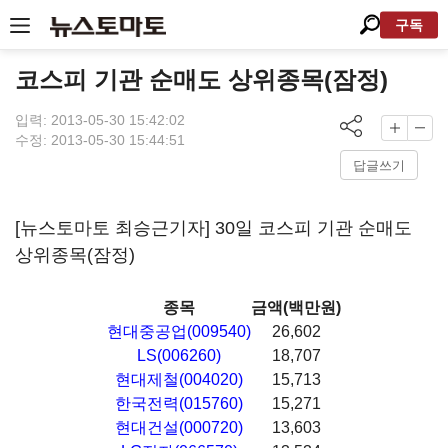
구독
코스피 기관 순매도 상위종목(잠정)
입력: 2013-05-30 15:42:02
수정: 2013-05-30 15:44:51
답글쓰기
[뉴스토마토 최승근기자] 30일 코스피 기관 순매도
상위종목(잠정)
종목
금액(백만원)
현대중공업(009540)
26,602
LS(006260)
18,707
현대제철(004020)
15,713
한국전력(015760)
15,271
현대건설(000720)
13,603