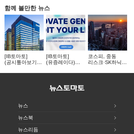
함께 볼만한 뉴스
[IB토마토]
[IB토마토]
코스피, 중동
(공시톺아보기)
(유증레이다)
리스크·SK하닉
수주 공시, 왜
툴젠, 조달액
5% 급락에
바로 매출로
3분의 1 토막…
뒷걸음
잡히지 않을까
특허소송
비용부터 챙긴다
뉴스
뉴스북
뉴스리듬