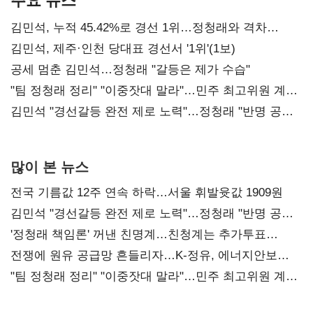
김민석, 누적 45.42%로 경선 1위…정청래와 격차
0.86%p(2보)
김민석, 제주·인천 당대표 경선서 '1위'(1보)
공세 멈춘 김민석…정청래 "갈등은 제가 수습"
"팀 정청래 정리" "이중잣대 말라"…민주 최고위원 계파
다툼 격화
김민석 "경선갈등 완전 제로 노력"…정청래 "반명 공세
사과부터"
많이 본 뉴스
전국 기름값 12주 연속 하락…서울 휘발윳값 1909원
김민석 "경선갈등 완전 제로 노력"…정청래 "반명 공세
사과부터"
'정청래 책임론' 꺼낸 친명계…친청계는 추가투표
때리기
전쟁에 원유 공급망 흔들리자…K-정유, 에너지안보
핵심으로 재부상
"팀 정청래 정리" "이중잣대 말라"…민주 최고위원 계파
다툼 격화