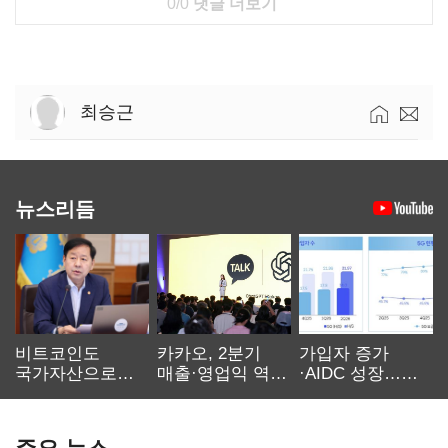
0/0
댓글 더보기
최승근
뉴스리듬
비트코인도
카카오, 2분기
가입자 증가
국가자산으로…'
매출·영업익 역대
·AIDC 성장…
보관·평가·처분'
최대…에이전트
SKT 2분기 성장
기준은 숙제
AI 수익화 관건
본궤도
주요 뉴스