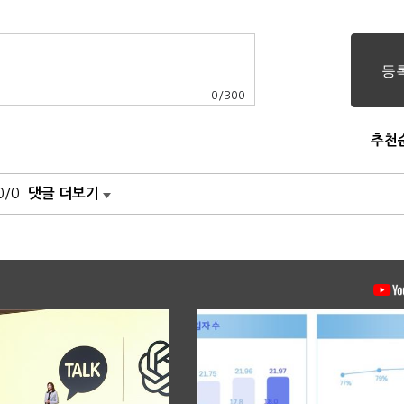
0
/
300
추천
0/0
댓글 더보기