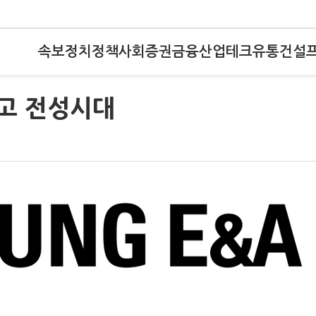
속보
정치
정책
사회
증권
금융
산업
테크
유통
건설
장고 전성시대