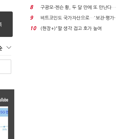
위'(1보)...
8
구광모-젠슨 황, 두 달 만에 또 만난다…
로봇·AI 등 논...
9
비트코인도 국가자산으로…'보관·평가·
처분' 기준은 ...
10
(현장+)"팔 생각 접고 호가 높여
요"…'덜 똘똘한 한 채' 20...
순