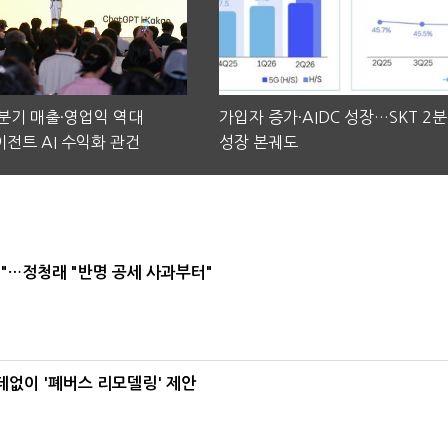
2분기 매출·영업익 역대
가입자 증가·AIDC 성장…SKT 2
전트 AI 수익화 관건
성장 본궤도
"…정청래 "반명 공세 사과부터"
데없이 '폐버스 리모델링' 제안