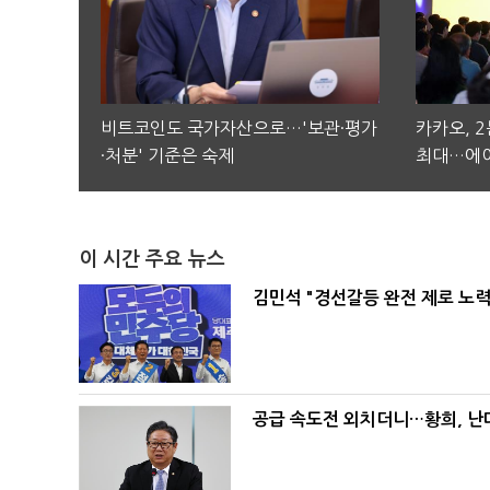
비트코인도 국가자산으로…'보관·평가
카카오, 
·처분' 기준은 숙제
최대…에이
이 시간 주요 뉴스
김민석 "경선갈등 완전 제로 노력
공급 속도전 외치더니…황희, 난