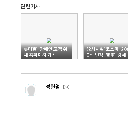
관련기사
롯데百, 장애인 고객 위
(2시시황)코스피, 20
해 홈페이지 개선
0선 안착..電車 '강세'
정헌철