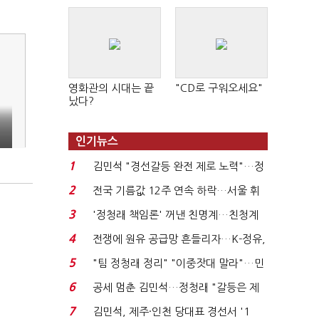
영화관의 시대는 끝
"CD로 구워오세요"
났다?
인기뉴스
1
김민석 "경선갈등 완전 제로 노력"…정
청래 "반명 공세 사...
2
전국 기름값 12주 연속 하락…서울 휘
발윳값 1909원...
3
'정청래 책임론' 꺼낸 친명계…친청계
는 추가투표 때리기...
4
전쟁에 원유 공급망 흔들리자…K-정유,
에너지안보 핵심...
5
"팀 정청래 정리" "이중잣대 말라"…민
주 최고위원 계파 다...
6
공세 멈춘 김민석…정청래 "갈등은 제
가 수습"
7
김민석, 제주·인천 당대표 경선서 '1