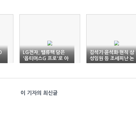
0
LG전자, 밸류팩 담은
김석기·윤석화·현직 삼
'옵티머스G 프로'로 아
성임원 등 조세피난 논
시아 공략
란 연루(상보)
이 기자의 최신글