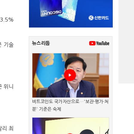
3.5%
뉴스리듬
운 기술
근 위니
비트코인도 국가자산으로…'보관·평가·처
분' 기준은 숙제
달리 최