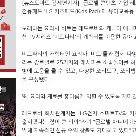
[뉴스토마토 김세연기자] 글로벌 콘텐츠 기업
레
전용패드 'LG 키즈패드(Kids Pad)'에 유아교
노래하는 요리사 비트는 레드로버와 캐나다 애니
션 TV시리즈 '비트파티'의 캐릭터를 이용한 유아
비트파티의 캐릭터인 요리사 '비트'들과 함께 다양
리를 장르별로 25가지의 레시피를 소꿉놀이를 하
방에 도움을 줄 수 있고, 다양한 조리도구, 조리
을 구성됐다.
또, 요리와 재료를 흥미롭게 익힐 수 있도록 재미있
레드로버 회사관계자는 "LG전자 스마트TV와 키
출시됐다는 점이 큰 의의"라며 "글로벌 애니메이
발해 지속적인 신규 수익 창출도 기대하고 있다"고