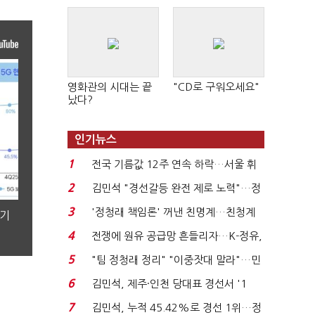
영화관의 시대는 끝
"CD로 구워오세요"
났다?
인기뉴스
1
전국 기름값 12주 연속 하락…서울 휘
발윳값 1909원...
2
김민석 "경선갈등 완전 제로 노력"…정
청래 "반명 공세 사...
3
'정청래 책임론' 꺼낸 친명계…친청계
분기
는 추가투표 때리기...
4
전쟁에 원유 공급망 흔들리자…K-정유,
에너지안보 핵심...
5
"팀 정청래 정리" "이중잣대 말라"…민
주 최고위원 계파 다...
6
김민석, 제주·인천 당대표 경선서 '1
위'(1보)...
7
김민석, 누적 45.42%로 경선 1위…정