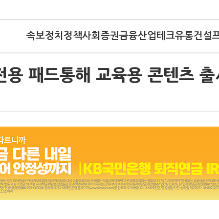
속보
정치
정책
사회
증권
금융
산업
테크
유통
건설
전용 패드통해 교육용 콘텐츠 출