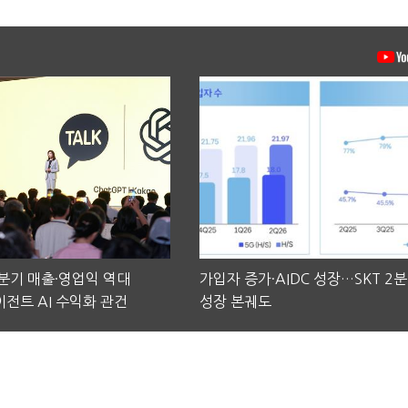
2분기 매출·영업익 역대
가입자 증가·AIDC 성장…SKT 2
전트 AI 수익화 관건
성장 본궤도