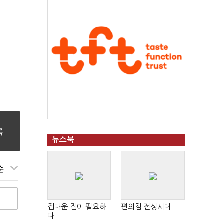
뉴스북
순
집다운 집이 필요하
편의점 전성시대
다