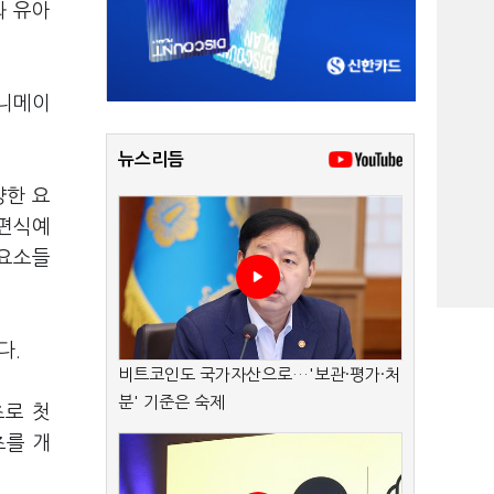
와 유아
애니메이
뉴스리듬
양한 요
 편식예
 요소들
다.
비트코인도 국가자산으로…'보관·평가·처
분' 기준은 숙제
츠로 첫
츠를 개