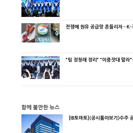
전쟁에 원유 공급망 흔들리자…K-
"팀 정청래 정리" "이중잣대 말라
함께 볼만한 뉴스
[IB토마토](공시톺아보기)수주 