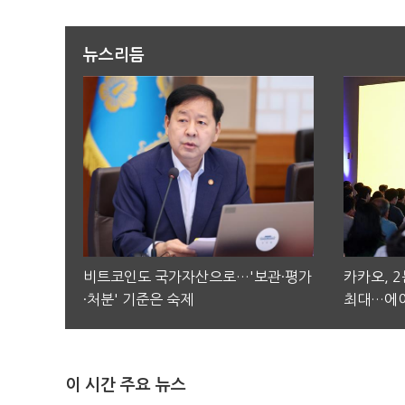
뉴스리듬
비트코인도 국가자산으로…'보관·평가
카카오, 
·처분' 기준은 숙제
최대…에이
이 시간 주요 뉴스