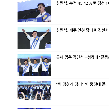
김민석, 누적 45.42%로 경선 
김민석, 제주·인천 당대표 경선서 '
공세 멈춘 김민석…정청래 "갈등
"팀 정청래 정리" "이중잣대 말