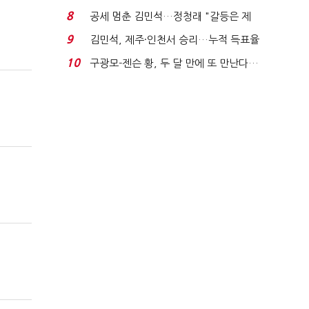
청래와 격차 0.86%p(...
8
공세 멈춘 김민석…정청래 "갈등은 제
가 수습"
9
김민석, 제주·인천서 승리…누적 득표율
'1위 탈환'(종합)...
10
구광모-젠슨 황, 두 달 만에 또 만난다…
로봇·AI 등 논...