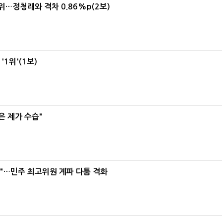
1위…정청래와 격차 0.86%p(2보)
1위'(1보)
은 제가 수습"
라"…민주 최고위원 계파 다툼 격화