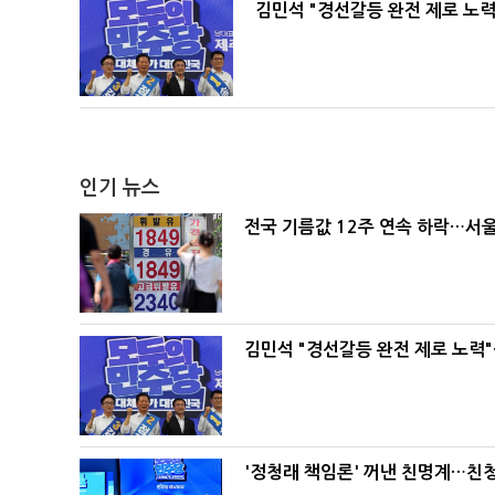
김민석 "경선갈등 완전 제로 노력
인기 뉴스
전국 기름값 12주 연속 하락…서울
김민석 "경선갈등 완전 제로 노력"
'정청래 책임론' 꺼낸 친명계…친