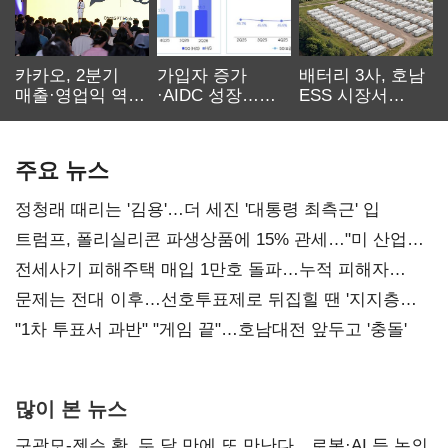
카카오, 2분기
가입자 증가
배터리 3사, 호남
매출·영업익 역대
·AIDC 성장…
ESS 시장서
최대…에이전트
SKT 2분기 성장
‘격돌’
AI 수익화 관건
본궤도
주요 뉴스
정청래 때리는 '김용'…더 세진 '대통령 최측근' 입
트럼프, 폴리실리콘 파생상품에 15% 관세…"미 산업
재건"
전세사기 피해주택 매입 1만호 돌파…누적 피해자
4만278명
문제는 전대 이후…선호투표제로 뒤집힐 땐 '지지층
불복'
"1차 투표서 과반" "게임 끝"…호남대전 앞두고 '충돌'
많이 본 뉴스
구광모-젠슨 황, 두 달 만에 또 만난다…로봇·AI 등 논의