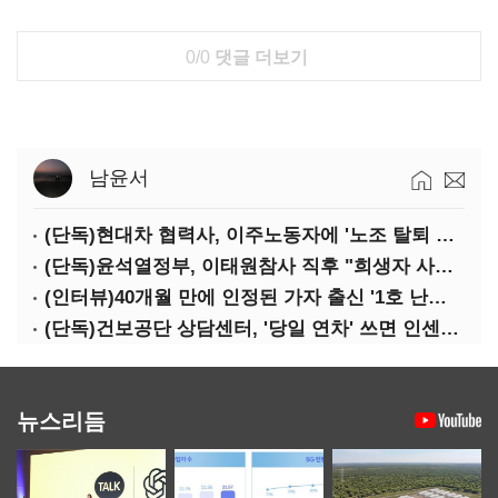
0/0
댓글 더보기
남윤서
(단독)현대차 협력사, 이주노동자에 '노조 탈퇴 안하면 강제출국' 협박
(단독)윤석열정부, 이태원참사 직후 "희생자 사연 발굴해 홍보…정부 보듬는 방향으로"
(인터뷰)40개월 만에 인정된 가자 출신 '1호 난민'…"기다림 힘들었지만 가족도 한국 왔으면"
(단독)건보공단 상담센터, '당일 연차' 쓰면 인센티브 감점 '페널티'
뉴스리듬