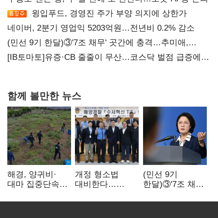
윙입푸드, 경영진 주가 부양 의지에 상한가
네이버, 2분기 영업익 5203억원…전년비 0.2% 감소
(민선 9기 한달)③'7조 채무' 곳간에 충격…추미애,
20년만에 '비상재정' 선언 승부수
[IB토마토]유증·CB 줄줄이 무산…코스닥 벌점 급증에
상폐 압박
함께 볼만한 뉴스
해경, 양귀비·
개정 형소법
(민선 9기
대마 집중단속…
대비한다…
한달)③'7조 채무'
4개월 동안
해경청
곳간에 충격…
249명 검거
'수사혁신TF'
추미애, 20년만에
가동
'비상재정' 선언