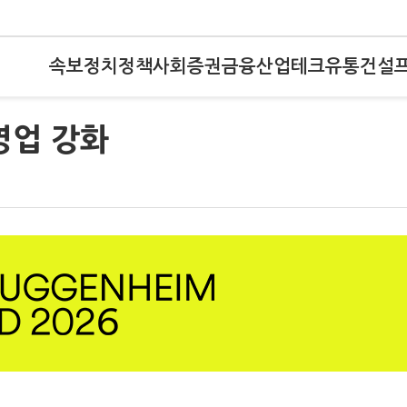
속보
정치
정책
사회
증권
금융
산업
테크
유통
건설
영업 강화