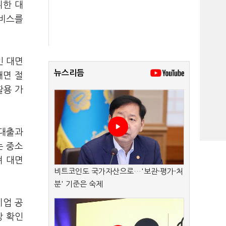
위한 대
서비스를
인 대면
뉴스리듬
대면 절
활용 가
용대출과
는 중소
려 대면
비트코인도 국가자산으로…'보관·평가·처
분' 기준은 숙제
기업 공
장 확인