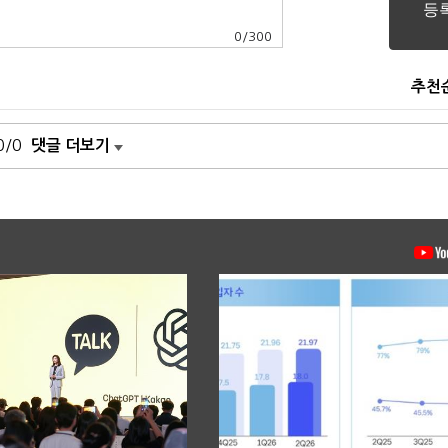
0
/
300
추천
0/0
댓글 더보기