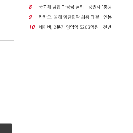
적극적 조사로 진...
8
국고채 담합 과징금 철퇴…증권사 '충당
금 폭탄' 우려...
9
카카오, 올해 임금협약 최종 타결…연봉
6.3% 인상·격려...
10
네이버, 2분기 영업익 5203억원…전년
비 0.2% 감소...