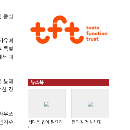
면 중심
 사유에
후 특별
에서 대
을 통해
뉴스북
요한 경
 채무조
·임차주
집다운 집이 필요하
편의점 전성시대
다