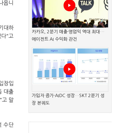
 나옵니
 기대하
카카오, 2분기 매출·영업익 역대 최대…
겠다"고
에이전트 AI 수익화 관건
 입장입
동 대출
가입자 증가·AIDC 성장…SKT 2분기 성
"고 말
장 본궤도
적 수단