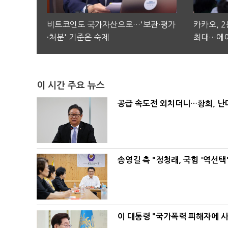
비트코인도 국가자산으로…'보관·평가
카카오, 
·처분' 기준은 숙제
최대…에이
이 시간 주요 뉴스
공급 속도전 외치더니…황희, 난
송영길 측 "정청래, 국힘 '역선
이 대통령 "국가폭력 피해자에 