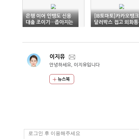
은행 이어 인뱅도 신용
[IB토마토]카카오뱅크
대출 조이기…좁아지는
달러박스 접고 외화통
급전 창구
승부…후발주자 한계 
을까
이지유
안녕하세요, 이지유입니다
뉴스북