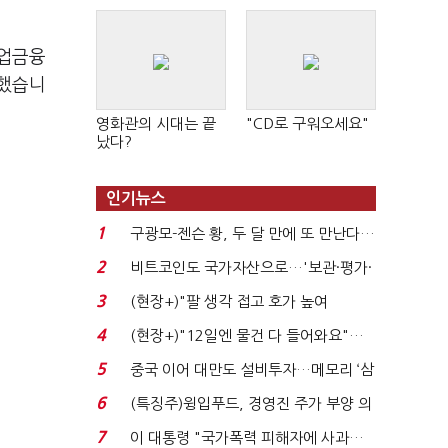
기업금융
말했습니
영화관의 시대는 끝
"CD로 구워오세요"
났다?
인기뉴스
1
구광모-젠슨 황, 두 달 만에 또 만난다…
로봇·AI 등 논...
2
비트코인도 국가자산으로…'보관·평가·
처분' 기준은 ...
3
(현장+)"팔 생각 접고 호가 높여
요"…'덜 똘똘한 한 채' 20...
4
(현장+)"12일엔 물건 다 들어와요"…
빈 매대 채우며 문 연 ...
5
중국 이어 대만도 설비투자…메모리 ‘삼
국전쟁’
6
(특징주)윙입푸드, 경영진 주가 부양 의
지에 상한가...
7
이 대통령 "국가폭력 피해자에 사과…