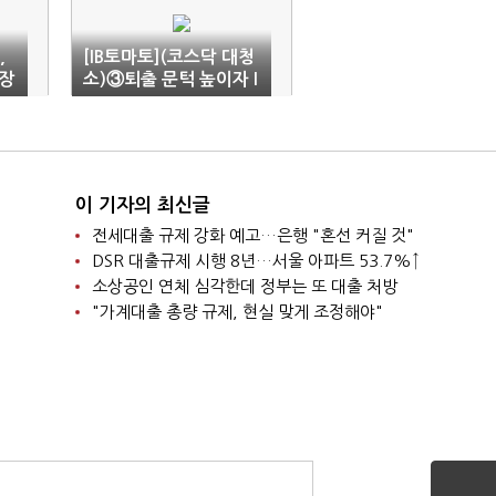
,
[IB토마토](코스닥 대청
장
소)③퇴출 문턱 높이자 I
넘
PO 입구부터 막혔다
이 기자의 최신글
전세대출 규제 강화 예고…은행 "혼선 커질 것"
DSR 대출규제 시행 8년…서울 아파트 53.7%↑
소상공인 연체 심각한데 정부는 또 대출 처방
"가계대출 총량 규제, 현실 맞게 조정해야"