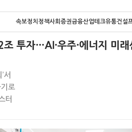
속보
정치
정책
사회
증권
금융
산업
테크
유통
건설
2조 투자…AI·우주·에너지 미래
’서
하기로
러스터