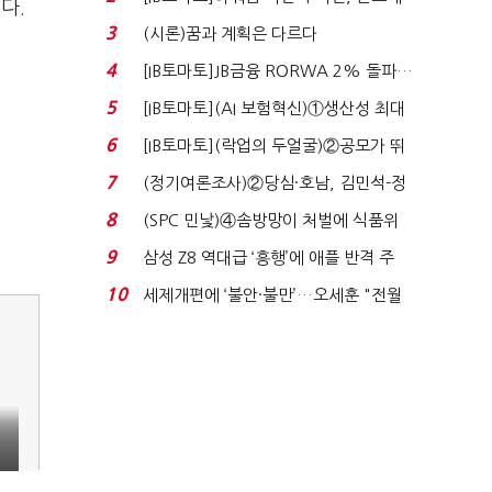
다.
340억 베팅…가...
3
(시론)꿈과 계획은 다르다
4
[IB토마토]JB금융 RORWA 2% 돌파…
실적 견인은 은행 ...
5
[IB토마토](AI 보험혁신)①생산성 최대
80% 개선…현실...
6
[IB토마토](락업의 두얼굴)②공모가 뛰
자 첫날 매도…FI ...
7
(정기여론조사)②당심·호남, 김민석-정
청래 '초접전'...
8
(SPC 민낯)④솜방망이 처벌에 식품위
생법 위반 반복...
9
삼성 Z8 역대급 ‘흥행’에 애플 반격 주
목…9월 ‘폴...
10
세제개편에 ‘불안·불만’…오세훈 "전월
세 구하기 더 ...