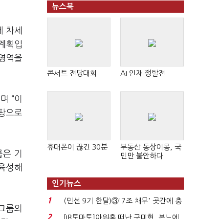
뉴스북
께 차세
 계획입
 영역을
콘서트 전당대회
AI 인재 쟁탈전
며 “이
바탕으로
휴대폰이 끊긴 30분
부동산 동상이몽, 국
룹은 기
민만 불안하다
 육성해
인기뉴스
1
(민선 9기 한달)③'7조 채무' 곳간에 충
 그룹의
격…추미애, 20년...
2
[IB토마토]아워홈 떠난 구미현, 본느에