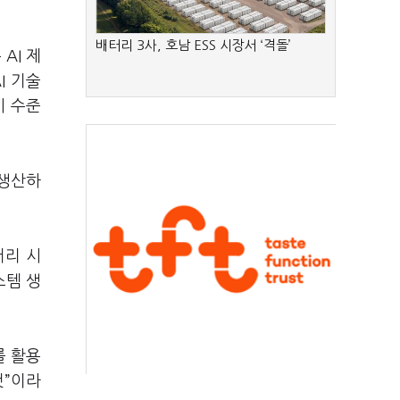
배터리 3사, 호남 ESS 시장서 ‘격돌’
AI 제
I 기술
시 수준
 생산하
터리 시
스템 생
를 활용
것”이라