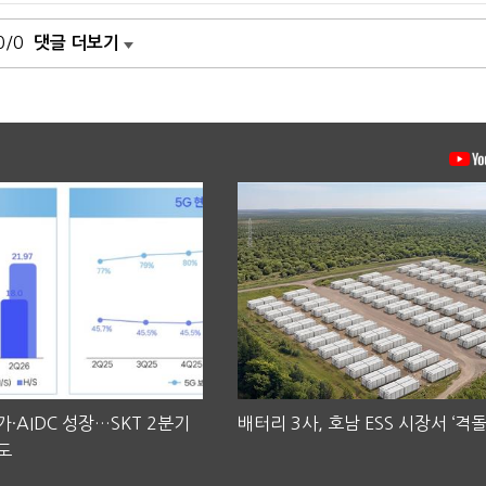
0/0
댓글 더보기
·AIDC 성장…SKT 2분기
배터리 3사, 호남 ESS 시장서 ‘격돌
도