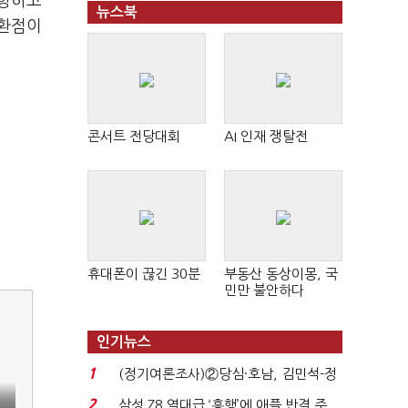
지향하고
뉴스북
전환점이
콘서트 전당대회
AI 인재 쟁탈전
휴대폰이 끊긴 30분
부동산 동상이몽, 국
민만 불안하다
인기뉴스
1
(정기여론조사)②당심·호남, 김민석-정
청래 '초접전'...
2
삼성 Z8 역대급 ‘흥행’에 애플 반격 주