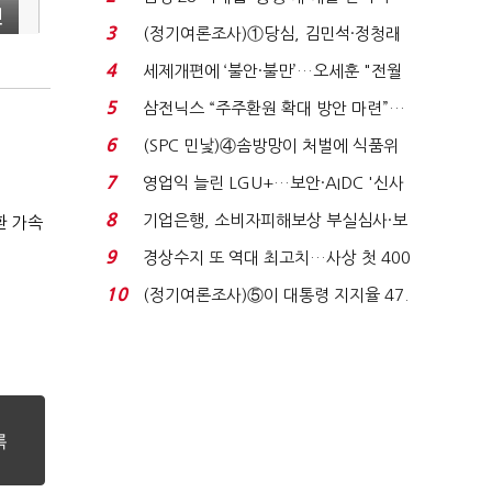
신
목…9월 ‘폴...
3
(정기여론조사)①당심, 김민석·정청래
'초접전'…대통령 ...
4
세제개편에 ‘불안·불만’…오세훈 "전월
세 구하기 더 ...
5
삼전닉스 “주주환원 확대 방안 마련”…
로이터에 성명...
6
(SPC 민낯)④솜방망이 처벌에 식품위
생법 위반 반복...
7
영업익 늘린 LGU+…보안·AIDC '신사
업 드라이브'...
8
기업은행, 소비자피해보상 부실심사·보
환 가속
이스피싱 공시 ...
9
경상수지 또 역대 최고치…사상 첫 400
억달러에 '3% 성...
10
(정기여론조사)⑤이 대통령 지지율 47.
7%…일주일 만에 ...