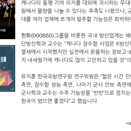
캐나다의 동맹 기여 의지를 대외에 과시하는 무대
원에서 물량을 나눌 수 있다는 추측도 나왔으나, 
대를 여러 업체에 쪼개어 발주할 가능성은 희박하
한화(000880)
그룹을 비롯한 국내 방산업계는 배
단방산학과 교수는 “캐나다 잠수함 사업은 K방산의
열세에서 시작했지만 실전에서 운용하는 장보고-III
지 내세웠기에 캐나다도 많이 고민하고 있을 것”
유지훈 한국국방연구원 연구위원은 “짧은 시간 안
측면, 잠수함 성능 측면, 나아가 군사 안보 측
군사학과 교수는 수주 가능성을 ‘반반’으로 점치는 
한국이 됐으면 좋겠다”고 했습니다.
서울