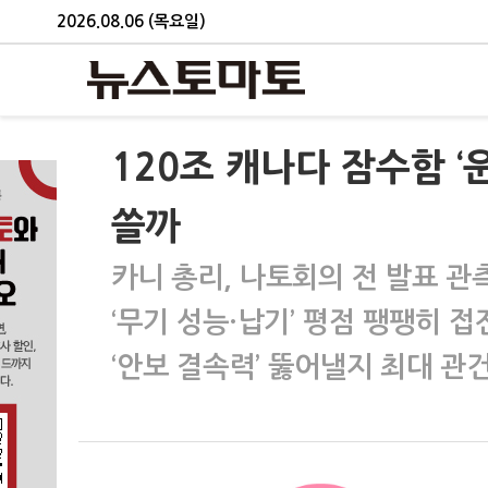
2026.08.06 (목요일)
120조 캐나다 잠수함 ‘
쓸까
카니 총리, 나토회의 전 발표 관
‘무기 성능·납기’ 평점 팽팽히 접
‘안보 결속력’ 뚫어낼지 최대 관