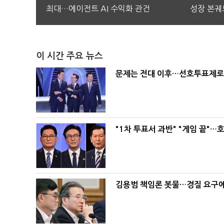
최대…에이전트 AI 수익화 관건
성장 본궤
이 시간 주요 뉴스
문제는 전대 이후…선호투표제로 
"1차 투표서 과반" "게임 끝"…
김용범 책임론 봇물…경질 요구에 