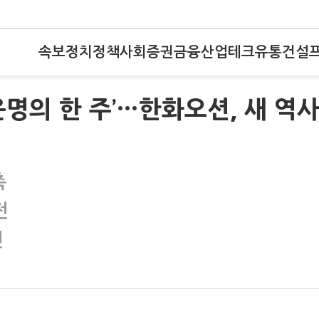
속보
정치
정책
사회
증권
금융
산업
테크
유통
건설
운명의 한 주’…한화오션, 새 역
측
전
건