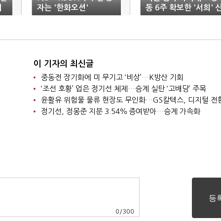
리
자는 '한화오션'
동 6주 확보한 '서희' 
형 잠수함으로 부활
이 기자의 최신글
중동전 장기화에 미 무기고 ‘비상’…K방산 기회
‘조선 호황’ 업은 정기선 체제…승계 실탄 ‘고배당’ 주목
윤활유 위험물 물류 현장도 무인화…GS칼텍스, 디지털 전
정기선, 정몽준 지분 3.54％ 증여받아…승계 가속화
0
/
300