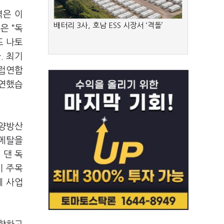
력은 이
배터리 3사, 호남 ESS 시장서 ‘격돌’
은 “독
또 나토
. 최기
유럽연합
부연했습
해양방산
인메탈을
 댄 독
이 주목
에 사업