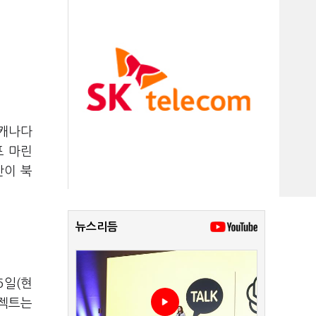
 캐나다
프 마린
산이 북
뉴스리듬
6일(현
로젝트는