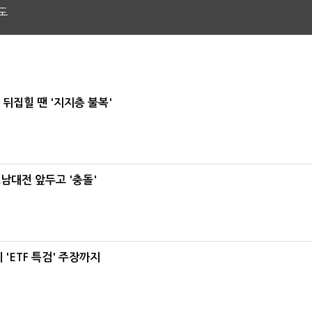
도
뒤집힐 땐 '지지층 불복'
호남대전 앞두고 '충돌'
'ETF 특검' 주장까지