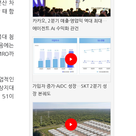
분산 차
 때 함
카카오, 2분기 매출·영업익 역대 최대…
에이전트 AI 수익화 관건
북대 첨
처음에는
MRO까
산업적인
가입자 증가·AIDC 성장…SKT 2분기 성
 상지대
장 본궤도
 51이