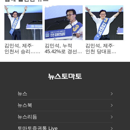
김민석, 제주·
김민석, 누적
김민석, 제주·
인천서 승리…
45.42%로 경선
인천 당대표
누적 득표율 '1위
1위…정청래와
경선서 '1위'(1보)
탈환'(종합)
격차
0.86%p(2보)
뉴스
뉴스북
뉴스리듬
토마토증권통 Live