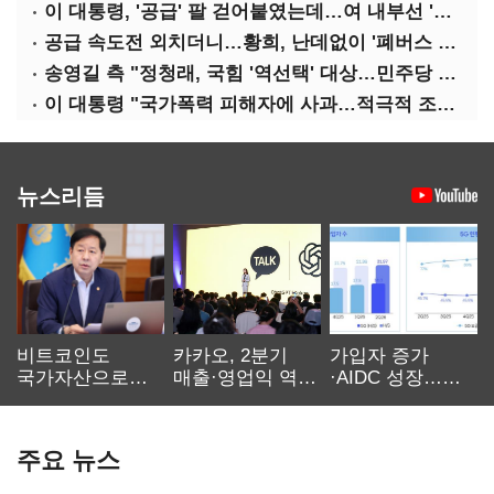
이 대통령, '공급' 팔 걷어붙였는데…여 내부선 '부동산 망언'(종합)
공급 속도전 외치더니…황희, 난데없이 '폐버스 리모델링' 제안
송영길 측 "정청래, 국힘 '역선택' 대상…민주당 대표로 총선 지휘 못해"
이 대통령 "국가폭력 피해자에 사과…적극적 조사로 진실 밝혀야"
뉴스리듬
비트코인도
카카오, 2분기
가입자 증가
국가자산으로…'
매출·영업익 역대
·AIDC 성장…
보관·평가·처분'
최대…에이전트
SKT 2분기 성장
기준은 숙제
AI 수익화 관건
본궤도
주요 뉴스