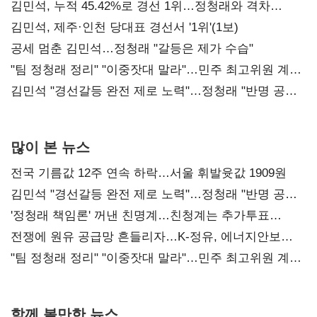
김민석, 누적 45.42%로 경선 1위…정청래와 격차
0.86%p(2보)
김민석, 제주·인천 당대표 경선서 '1위'(1보)
공세 멈춘 김민석…정청래 "갈등은 제가 수습"
"팀 정청래 정리" "이중잣대 말라"…민주 최고위원 계파
다툼 격화
김민석 "경선갈등 완전 제로 노력"…정청래 "반명 공세
사과부터"
많이 본 뉴스
전국 기름값 12주 연속 하락…서울 휘발윳값 1909원
김민석 "경선갈등 완전 제로 노력"…정청래 "반명 공세
사과부터"
'정청래 책임론' 꺼낸 친명계…친청계는 추가투표
때리기
전쟁에 원유 공급망 흔들리자…K-정유, 에너지안보
핵심으로 재부상
"팀 정청래 정리" "이중잣대 말라"…민주 최고위원 계파
다툼 격화
함께 볼만한 뉴스