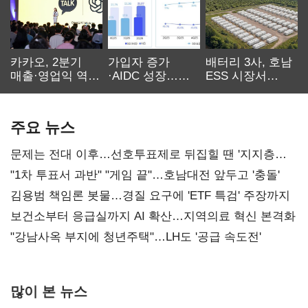
카카오, 2분기
가입자 증가
배터리 3사, 호남
매출·영업익 역대
·AIDC 성장…
ESS 시장서
최대…에이전트
SKT 2분기 성장
‘격돌’
AI 수익화 관건
본궤도
주요 뉴스
문제는 전대 이후…선호투표제로 뒤집힐 땐 '지지층
불복'
"1차 투표서 과반" "게임 끝"…호남대전 앞두고 '충돌'
김용범 책임론 봇물…경질 요구에 'ETF 특검' 주장까지
보건소부터 응급실까지 AI 확산…지역의료 혁신 본격화
"강남사옥 부지에 청년주택"…LH도 '공급 속도전'
많이 본 뉴스