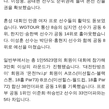
다. 이정웅, 공태현 선수도 순위권에 들며 본선 진출
권을 확보했습니다.
혼성 대회인 만큼 여자 프로 선수들의 활약도 돋보였
습니다. WGTOUR 통산 8승의 심지연 선수가 공동 6
위, 한지민·송한백 선수가 공동 14위로 홀아웃했습니
다. 이성훈 선수는 박단유·홍현지 선수와 함께 공동 8
위로 예선을 마쳤습니다.
일반부에서는 총 1만5523명의 회원이 대회에 참가해
3만회 이상의 라운드가 진행됐습니다. '대전탄방조
이' 회원과 '온천!!v.i.p' 회원이 A코스(미션힐스-블랙
스톤, 18홀 Par73)·B코스(미션힐스-월드컵, 18홀 Par
72) 합산 38언더파로 공동 1위를 기록했습니다. 프로
부 공동 1위인 이준희·하승빈2 선수의 33언더파와는
5타 차입니다.