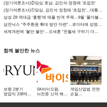
(정기여론조사)②당심·호남, 김민석-정청래 '초접전'
(정기여론조사)①당심, 김민석·정청래 '초접전'…대통령
지지도 '50% 아래로'(종합)
삼성 Z8 역대급 ‘흥행’에 애플 반격 주목…9월 ‘폴더블
대전’
삼전닉스 “주주환원 확대 방안 마련”…로이터에 성명
보내
세제개편에 ‘불안·불만’…오세훈 "전월세 구하기 더
힘들어질 것"
함께 볼만한 뉴스
보령 2분기
SK바이오팜,
게임산업법 전면
영업익 238억…
뇌전증 신약 해외
손질
전년 대비 6.2%↓
흥행 발판…
공감대…"낡은
차세대 신약 개발
규제 걷고