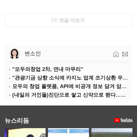
0/0
댓글 더보기
변소인
"모두의창업 2차, 연내 마무리"
"관광기금 상향 소식에 카지노 업계 조기상환 우려"
모두의 창업 플랫폼, API에 비공개 정보 담겨 암호키까지 새나갔다
(내일의 거인들)진단으로 쌓고 신약으로 뛴다…세니젠의 대전환
뉴스리듬