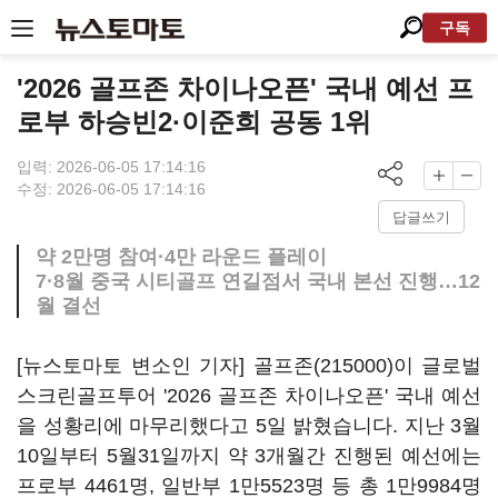
구독
'2026 골프존 차이나오픈' 국내 예선 프
로부 하승빈2·이준희 공동 1위
입력: 2026-06-05 17:14:16
수정: 2026-06-05 17:14:16
답글쓰기
약 2만명 참여·4만 라운드 플레이
7·8월 중국 시티골프 연길점서 국내 본선 진행…12
월 결선
[뉴스토마토 변소인 기자]
골프존(215000)
이 글로벌
스크린골프투어 '2026 골프존 차이나오픈' 국내 예선
을 성황리에 마무리했다고 5일 밝혔습니다. 지난 3월
10일부터 5월31일까지 약 3개월간 진행된 예선에는
프로부 4461명, 일반부 1만5523명 등 총 1만9984명