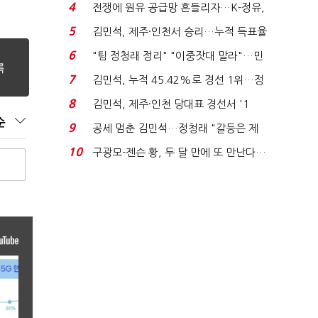
는 추가투표 때리기...
4
전쟁에 원유 공급망 흔들리자…K-정유,
에너지안보 핵심...
5
김민석, 제주·인천서 승리…누적 득표율
'1위 탈환'(종합)...
6
"팀 정청래 정리" "이중잣대 말라"…민
주 최고위원 계파 다...
7
김민석, 누적 45.42%로 경선 1위…정
청래와 격차 0.86%p(...
8
김민석, 제주·인천 당대표 경선서 '1
위'(1보)...
순
9
공세 멈춘 김민석…정청래 "갈등은 제
가 수습"
10
구광모-젠슨 황, 두 달 만에 또 만난다…
로봇·AI 등 논...