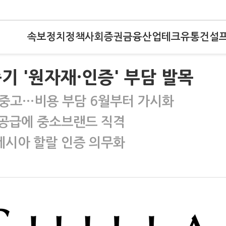
속보
정치
정책
사회
증권
금융
산업
테크
유통
건설
기 '원자재·인증' 부담 발목
중고…비용 부담 6월부터 가시화
 공급에 중소브랜드 직격
도네시아 할랄 인증 의무화