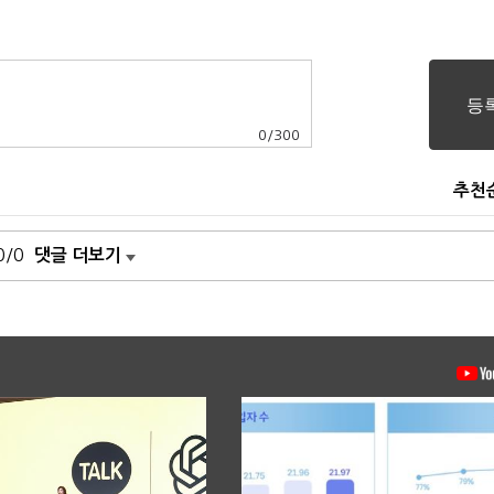
0
/
300
추천
0/0
댓글 더보기