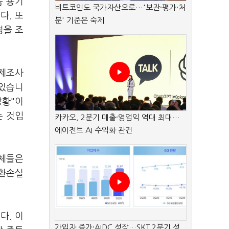
품 용기
비트코인도 국가자산으로…'보관·평가·처
다. 또
분' 기준은 숙제
정을 조
 제조사
 있습니
상황"이
는 것입
카카오, 2분기 매출·영업익 역대 최대…
에이전트 AI 수익화 관건
업체들은
 환손실
다. 이
가입자 증가·AIDC 성장…SKT 2분기 성