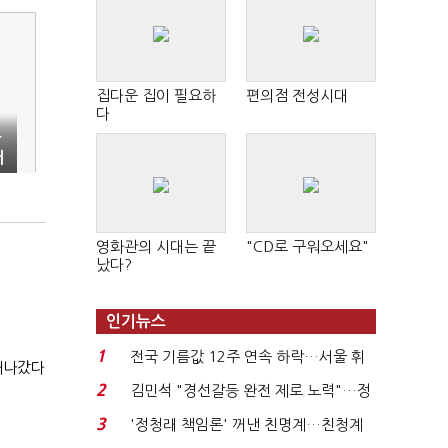
집다운 집이 필요하
편의점 전성시대
다
돌
재
영화관의 시대는 끝
"CD로 구워오세요"
났다?
인기뉴스
1
전국 기름값 12주 연속 하락…서울 휘
 새나갔다
발윳값 1909원...
2
김민석 "경선갈등 완전 제로 노력"…정
청래 "반명 공세 사...
3
'정청래 책임론' 꺼낸 친명계…친청계