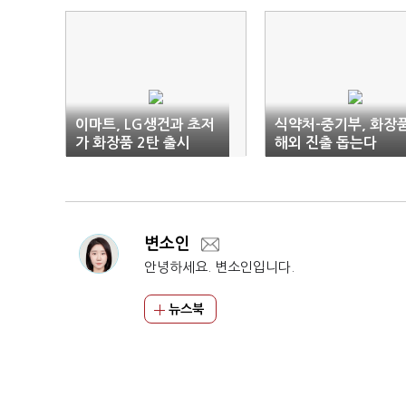
이마트, LG생건과 초저
식약처-중기부, 화장
가 화장품 2탄 출시
해외 진출 돕는다
변소인
안녕하세요. 변소인입니다.
뉴스북