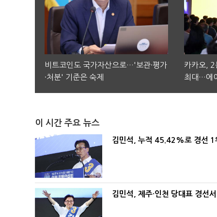
비트코인도 국가자산으로…'보관·평가
카카오, 
·처분' 기준은 숙제
최대…에이
이 시간 주요 뉴스
김민석, 누적 45.42%로 경선 
김민석, 제주·인천 당대표 경선서 '