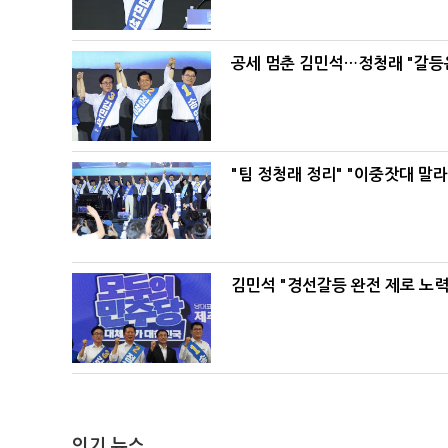
공세 멈춘 김민석…정청래 "갈등
"팀 정청래 정리" "이중잣대 말
김민석 "경선갈등 완전 제로 노력
인기 뉴스