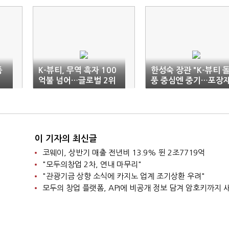
품
K-뷰티, 무역 흑자 100
한성숙 장관 "K-뷰티 
억불 넘어…글로벌 2위
풍 중심엔 중기…포장
화장품 수출국 됐다
규제 문제 해결할 것"
이 기자의 최신글
코웨이, 상반기 매출 전년비 13.9% 뛴 2조7719억
"모두의창업 2차, 연내 마무리"
"관광기금 상향 소식에 카지노 업계 조기상환 우려"
모두의 창업 플랫폼, API에 비공개 정보 담겨 암호키까지