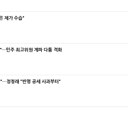
은 제가 수습"
라"…민주 최고위원 계파 다툼 격화
"…정청래 "반명 공세 사과부터"