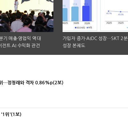
2분기 매출·영업익 역대
가입자 증가·AIDC 성장…SKT 2
전트 AI 수익화 관건
성장 본궤도
1위…정청래와 격차 0.86%p(2보)
1위'(1보)