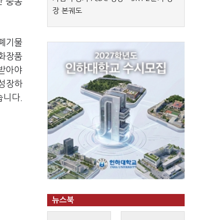
만 중동
장 본궤도
장폐기물
 화장품
 받아야
 성장하
습니다.
뉴스북