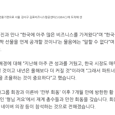
 전용기편으로 서울 강서구 김포비즈니스항공센터(SGBAC)에 도착해 센
재진과 만나
“한국에 아주 많은 비즈니스를 가져왔다
”며
“한국
짝 선물을 언제 공개할 것이냐
’
는 물음에는
“
말할 수 없다
”
다
.
 배경에 대해
“
지난해 아주 큰 성과를 거뒀고
,
한국 시장도 매
 것이고 내년은 올해보다 더 커질 것
”
이라며
“
그래서 파트
을 조율하는 것이 중요하다
”
고 했습니다
.
차그룹 회장과 이른바
‘
깐부 회동
’
이후
7
개월 만에 방한한 황
점인
‘
형님 저요
’
에서 재계 총수들과 만찬 회동을 갖습니다
.
회
 네이버 의장 등이 참석하는 것으로 전해졌습니다
.