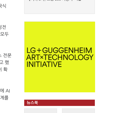
국식
성전
 모두
스 전문
고 했
이 확
기에
AI
태계를
뉴스북