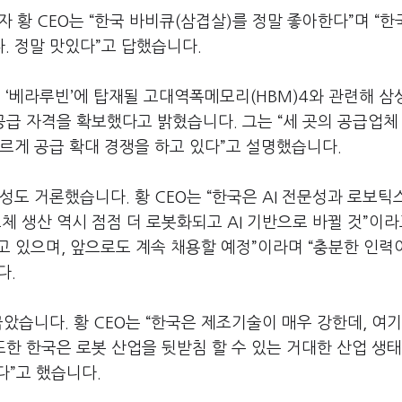
자 황
CEO
는
“
한국 바비큐
(
삼겹살
)
를 정말 좋아한다
”
며
“
한
다
.
정말 맛있다
”
고 답했습니다
.
폼
‘
베라루빈
’
에 탑재될 고대역폭메모리
(HBM)4
와 관련해 삼
공급 자격을 확보했다고 밝혔습니다
.
그는
“
세 곳의 공급업체
르게 공급 확대 경쟁을 하고 있다
”
고 설명했습니다
.
능성도 거론했습니다
.
황
CEO
는
“
한국은
AI
전문성과 로보틱
체 생산 역시 점점 더 로봇화되고
AI
기반으로 바뀔 것
”
이라
고 있으며
,
앞으로도 계속 채용할 예정
”
이라며
“
충분한 인력
다
.
꼽았습니다
.
황
CEO
는
“
한국은 제조기술이 매우 강한데
,
여
또한 한국은 로봇 산업을 뒷받침 할 수 있는 거대한 산업 생
다
”
고 했습니다
.