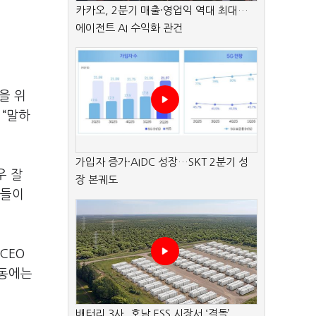
카카오, 2분기 매출·영업익 역대 최대…
에이전트 AI 수익화 관건
을 위
며
“말하
가입자 증가·AIDC 성장…SKT 2분기 성
우 잘
장 본궤도
너들이
CEO
동에는
배터리 3사, 호남 ESS 시장서 ‘격돌’