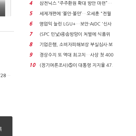
목…9월 ‘폴...
4
삼전닉스 “주주환원 확대 방안 마련”…
로이터에 성명...
5
세제개편에 ‘불안·불만’…오세훈 "전월
세 구하기 더 ...
6
영업익 늘린 LGU+…보안·AIDC '신사
업 드라이브'...
7
(SPC 민낯)④솜방망이 처벌에 식품위
생법 위반 반복...
8
기업은행, 소비자피해보상 부실심사·보
이스피싱 공시 ...
9
경상수지 또 역대 최고치…사상 첫 400
억달러에 '3% 성...
10
(정기여론조사)⑤이 대통령 지지율 47.
7%…일주일 만에 ...
상법개정 후 상반기 배당기업 48% 증가…이재용 배당액 728억 1위