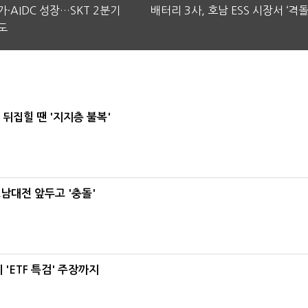
·AIDC 성장…SKT 2분기
배터리 3사, 호남 ESS 시장서 ‘격돌
도
뒤집힐 땐 '지지층 불복'
호남대전 앞두고 '충돌'
'ETF 특검' 주장까지