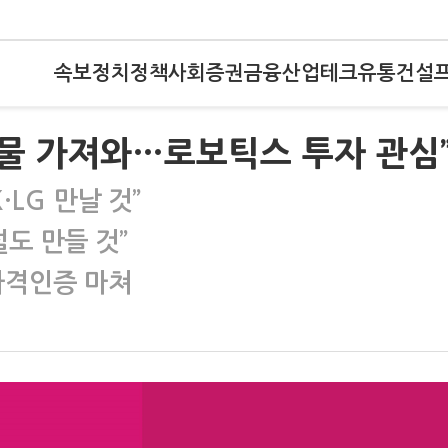
속보
정치
정책
사회
증권
금융
산업
테크
유통
건설
선물 가져와…로보틱스 투자 관심
LG 만날 것”
설도 만들 것”
 자격인증 마쳐