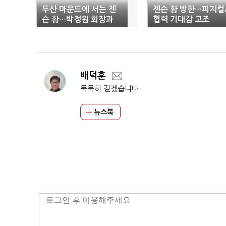
두산 마운드에 서는 젠
젠슨 황 방한…피지컬
슨 황…박정원 회장과
협력 기대감 고조
‘투타 호흡’
배덕훈
묵묵히 걷겠습니다.
뉴스북