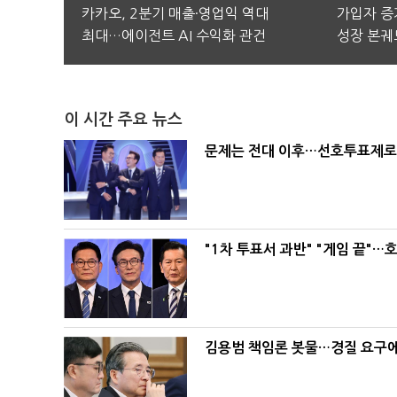
카카오, 2분기 매출·영업익 역대
가입자 증가
최대…에이전트 AI 수익화 관건
성장 본궤
이 시간 주요 뉴스
문제는 전대 이후…선호투표제로 
"1차 투표서 과반" "게임 끝"…
김용범 책임론 봇물…경질 요구에 