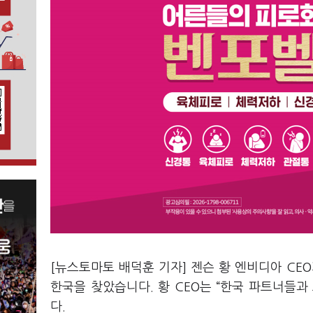
[뉴스토마토 배덕훈 기자] 젠슨 황 엔비디아
CEO
한국을 찾았습니다
.
황
CEO
는
“
한국 파트너들과
다
.