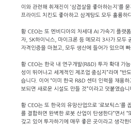
이와 관련해 취재진이
‘
삼겹살을 좋아하는지
’
를 묻
프라이드 치킨도 좋아하고 삼계탕도 모두 훌륭하
황
CEO
는 또 엔비디아의 차세대
AI
가속기 플랫
자
, SK
하이닉스
,
마이크론 등 메모리
3
사가 모두 
자격인증을 마쳤고
,
모두 생산에 들어가 있으며 빠
황
CEO
는 한국 내 연구개발
(R&D)
투자 확대 가
성이 뛰어나고 세계적인 제조업 중심지
”
라며
“
반도
습니다
.
이어
“
이미 한국
R&D
센터 인력을 채용하
보되면 새로운 시설도 만들 것
”
이라고 덧붙였습니
황
CEO
는 또 한국의 유망산업으로
‘
로보틱스
’
를 
를 결합하면 완벽한 로봇 산업이 탄생한다
”
면서
“
갖고 있어 투자하기에 매우 좋은 곳이라고 생각한