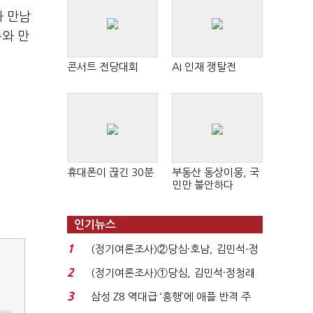
과 만남
와 만
콘서트 전당대회
AI 인재 쟁탈전
휴대폰이 끊긴 30분
부동산 동상이몽, 국
민만 불안하다
인기뉴스
1
(정기여론조사)②당심·호남, 김민석-정
청래 '초접전'...
2
(정기여론조사)①당심, 김민석·정청래
'초접전'…대통령 ...
3
삼성 Z8 역대급 ‘흥행’에 애플 반격 주