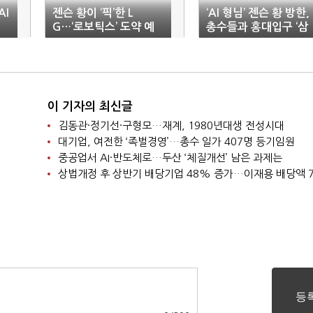
AI
젠슨 황이 ‘픽’한 L
‘AI 형님’ 젠슨 황 방한,
G…‘로보틱스’ 도약 예
총수들과 홍대입구 ‘삼
고
소’ 회동
이 기자의 최신글
김동관·정기선·구형모…재계, 1980년대생 전성시대
대기업, 여전한 ‘족벌경영’…총수 일가 407명 등기임원
중공업서 AI·반도체로…두산 ‘체질개선’ 남은 과제는