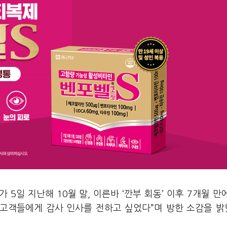
가
5
일 지난해
10
월 말
,
이른바
‘
깐부 회동
’
이후
7
개월 만
 고객들에게 감사 인사를 전하고 싶었다
”
며 방한 소감을 