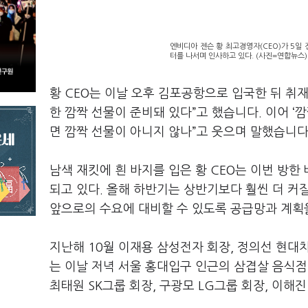
엔비디아 젠슨 황 최고경영자(CEO)가 5일
터를 나서며 인사하고 있다. (사진=연합뉴스)
황
CEO
는 이날 오후 김포공항으로 입국한 뒤 취
한 깜짝 선물이 준비돼 있다
”
고 했습니다
.
이어
‘
깜
면
깜짝 선물이 아니지 않나
”
고 웃으며 말했습니
남색 재킷에 흰 바지를 입은 황
CEO
는 이번 방한
되고 있다
.
올해 하반기는 상반기보다 훨씬 더 커질
앞으로의 수요에 대비할 수 있도록 공급망과 계획
지난해
10
월 이재용 삼성전자 회장
,
정의선 현대
는 이날 저녁 서울 홍대입구 인근의 삼겹살 음식
최태원
SK
그룹 회장
,
구광모
LG
그룹 회장
,
이해진