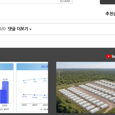
0
/
300
추천
0/0
댓글 더보기