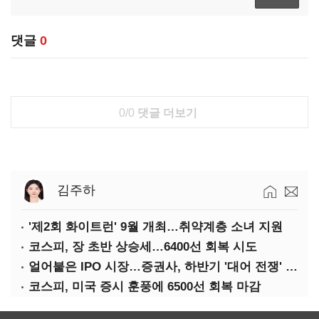
댓글
0
0/0
댓글 더보기
김주하
'제2회 화이트런' 9월 개최…취약계층 소녀 지원
코스피, 장 초반 상승세…6400선 회복 시도
얼어붙은 IPO 시장…증권사, 하반기 '대어 전쟁' 기대
코스피, 미국 증시 훈풍에 6500선 회복 마감