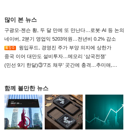
재건"
많이 본 뉴스
구광모-젠슨 황, 두 달 만에 또 만난다…로봇·AI 등 논의
네이버, 2분기 영업익 5203억원…전년비 0.2% 감소
윙입푸드, 경영진 주가 부양 의지에 상한가
중국 이어 대만도 설비투자…메모리 ‘삼국전쟁’
(민선 9기 한달)③'7조 채무' 곳간에 충격…추미애,
20년만에 '비상재정' 선언 승부수
함께 볼만한 뉴스