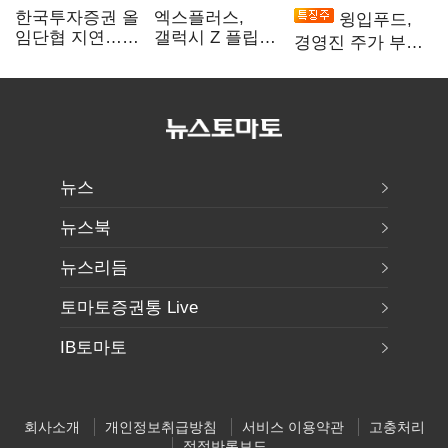
한국투자증권 올
엑스플러스,
윙입푸드,
임단협 지연…
갤럭시 Z 플립8·
경영진 주가 부양
8월에도 미타결
폴드8 전용
의지에 상한가
액세서리 출시
뉴스
뉴스북
뉴스리듬
토마토증권통 Live
IB토마토
회사소개
개인정보취급방침
서비스 이용약관
고충처리
정정반론보도