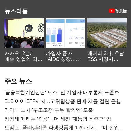
뉴스리듬
카카오, 2분기
가입자 증가
배터리 3사, 호남
매출·영업익 역대
·AIDC 성장…
ESS 시장서
최대…에이전트
SKT 2분기 성장
‘격돌’
AI 수익화 관건
본궤도
주요 뉴스
'금융복합기업집단' 토스, 전 계열사 내부통제 표준화
ELS 이어 ETF까지…고위험상품 판매 제동 걸린 은행
라이나 노사 '구조조정 구두 합의안' 도출
정청래 때리는 '김용'…더 세진 '대통령 최측근' 입
트럼프, 폴리실리콘 파생상품에 15% 관세…"미 산업