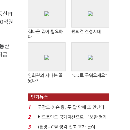
동산PF
20억원
집다운 집이 필요하
편의점 전성시대
다
부동산
 자금
영화관의 시대는 끝
"CD로 구워오세요"
났다?
인기뉴스
1
구광모-젠슨 황, 두 달 만에 또 만난다…
로봇·AI 등 논...
2
비트코인도 국가자산으로…'보관·평가·
처분' 기준은 ...
3
(현장+)"팔 생각 접고 호가 높여