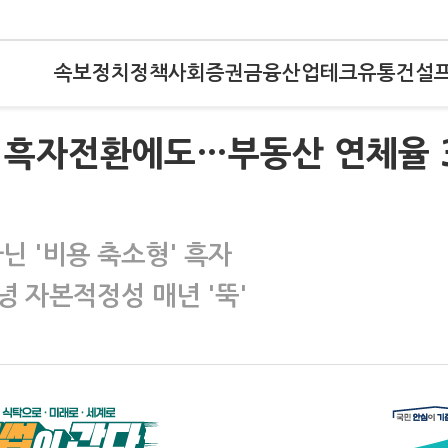
속보
정치
정책
사회
증권
금융
산업
테크
유통
건설
, 흑자전환에도…부동산 연체율 
닌 '비용 축소형' 흑자
 자본적정성 매년 '뚝'