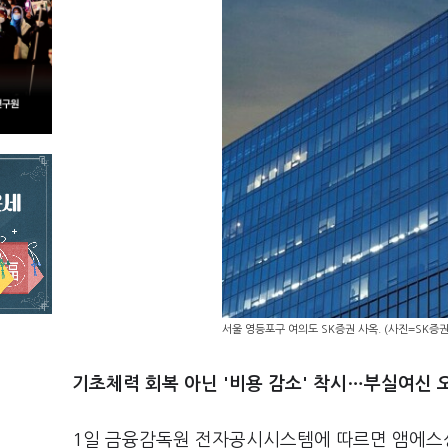
서울 영등포구 여의도 SK증권 사옥. (사진=SK증권
기초체력 회복 아닌 '비용 감소' 착시…부실여신 
1일 금융감독원 전자공시시스템에 따르면 앰에스상