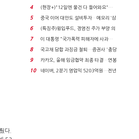
요"…'덜 똘똘한 한 채' 20...
4
(현장+)"12일엔 물건 다 들어와요"…
빈 매대 채우며 문 연 ...
5
중국 이어 대만도 설비투자…메모리 ‘삼
국전쟁’
6
(특징주)윙입푸드, 경영진 주가 부양 의
지에 상한가...
7
이 대통령 "국가폭력 피해자에 사과…
적극적 조사로 진...
8
국고채 담합 과징금 철퇴…증권사 '충당
금 폭탄' 우려...
9
카카오, 올해 임금협약 최종 타결…연봉
6.3% 인상·격려...
10
네이버, 2분기 영업익 5203억원…전년
비 0.2% 감소...
뤘다.