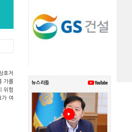
S상호저
를 가를
뉴스리듬
이 위험
크가 여