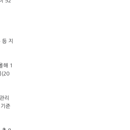
비 52
 등 지
올해 1
(20
 관리
 기준