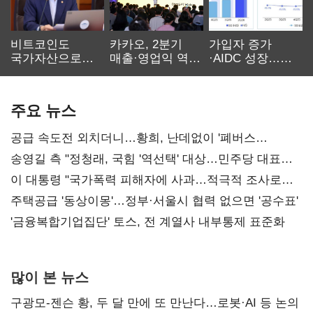
비트코인도
카카오, 2분기
가입자 증가
국가자산으로…'
매출·영업익 역대
·AIDC 성장…
보관·평가·처분'
최대…에이전트
SKT 2분기 성장
기준은 숙제
AI 수익화 관건
본궤도
주요 뉴스
공급 속도전 외치더니…황희, 난데없이 '폐버스
리모델링' 제안
송영길 측 "정청래, 국힘 '역선택' 대상…민주당 대표로
총선 지휘 못해"
이 대통령 "국가폭력 피해자에 사과…적극적 조사로
진실 밝혀야"
주택공급 '동상이몽'…정부·서울시 협력 없으면 '공수표'
'금융복합기업집단' 토스, 전 계열사 내부통제 표준화
많이 본 뉴스
구광모-젠슨 황, 두 달 만에 또 만난다…로봇·AI 등 논의