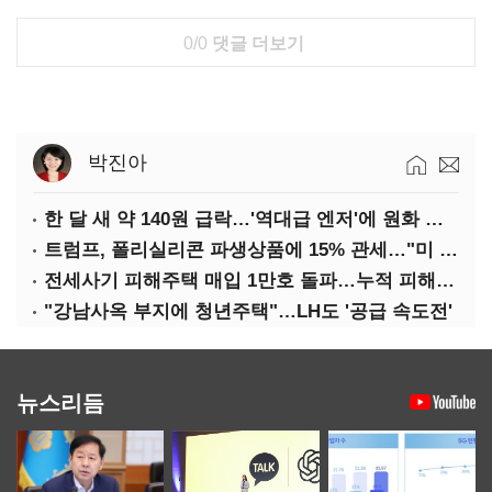
0/0
댓글 더보기
박진아
한 달 새 약 140원 급락…'역대급 엔저'에 원화 변곡점
트럼프, 폴리실리콘 파생상품에 15% 관세…"미 산업 재건"
전세사기 피해주택 매입 1만호 돌파…누적 피해자 4만278명
"강남사옥 부지에 청년주택"…LH도 '공급 속도전'
뉴스리듬