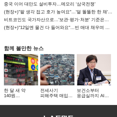
중국 이어 대만도 설비투자…메모리 ‘삼국전쟁’
(현장+)"팔 생각 접고 호가 높여요"…'덜 똘똘한 한 채'
20억 키맞추기
비트코인도 국가자산으로…'보관·평가·처분' 기준은
숙제
(현장+)"12일엔 물건 다 들어와요"…빈 매대 채우며 문
연 홈플러스
함께 볼만한 뉴스
한 달 새 약
전세사기
보건소부터
140원
피해주택 매입
응급실까지 AI
급락…'역대급
1만호 돌파…
확산…지역의료
엔저'에 원화
누적 피해자
혁신 본격화
변곡점
4만278명