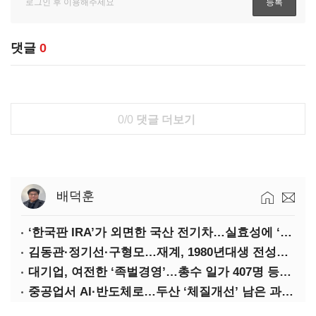
댓글
0
0/0
댓글 더보기
배덕훈
‘한국판 IRA’가 외면한 국산 전기차…실효성에 ‘의문’
김동관·정기선·구형모…재계, 1980년대생 전성시대
대기업, 여전한 ‘족벌경영’…총수 일가 407명 등기임원
중공업서 AI·반도체로…두산 ‘체질개선’ 남은 과제는