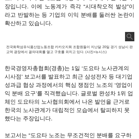
장입니다
.
이에 노동계가 즉각
“
시대착오적 발상
”
이
라고 반발하는 등 기업의 이익 분배를 둘러싼 논란이
확산하고 있습니다
.
전국화학섬유식품산업노동조합 카카오지회 조합원들이 지난달 20일 경기 성남시 판
교역 광장에서 결의대회를 열고 구호를 외치고 있다. (사진=뉴시스)
한국경영자총협회
(
경총
)
는
1
일
‘
도요타 노사관계의
시사점
’
보고서를 발표하고 최근 삼성전자 등 대기업
성과급 협상 과정에서의 핵심 쟁점인 노조의
‘
영업이
익 분배 요구
’
를 직격했습니다
.
글로벌 완성차
1
위 업
체인 도요타의 노사협의회에서 나온 발언을 근거로
한국의 노사관계가 대립적인 모습에서 탈피하지 못
했다는 주장입니다
.
보고서는
“
도요타 노조는 무조건적인 분배를 요구하