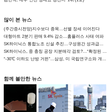
많이 본 뉴스
(주간증시전망)지수보다 종목…선별 장세 이어진다
대형마트 2분기 판매 9.4% 감소…홈플러스 사태 여파
SK하이닉스 통합노조 신설 추진…구성원간 성과급
불만 확산
SK하이닉스, 중 충칭 공장 지분매각 검토?…“확정된 바
없어”
“-30℃ 이하도 난방 거뜬”…삼성, 미 국립연구소와 개발
협력
함께 볼만한 뉴스