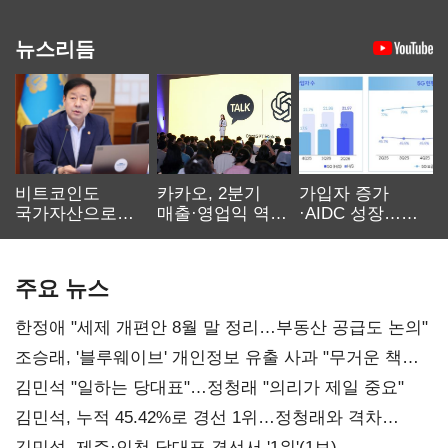
뉴스리듬
비트코인도
카카오, 2분기
가입자 증가
국가자산으로…'
매출·영업익 역대
·AIDC 성장…
보관·평가·처분'
최대…에이전트
SKT 2분기 성장
기준은 숙제
AI 수익화 관건
본궤도
주요 뉴스
한정애 "세제 개편안 8월 말 정리…부동산 공급도 논의"
조승래, '블루웨이브' 개인정보 유출 사과 "무거운 책임
통감"
김민석 "일하는 당대표"…정청래 "의리가 제일 중요"
김민석, 누적 45.42%로 경선 1위…정청래와 격차
0.86%p(2보)
김민석, 제주·인천 당대표 경선서 '1위'(1보)