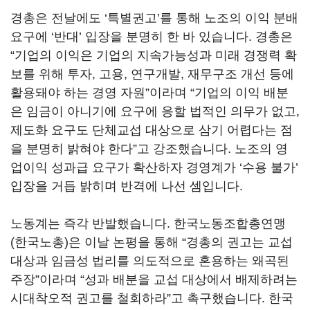
경총은 전날에도
‘
특별권고
’
를 통해 노조의 이익 분배
요구에
‘
반대
’
입장을 분명히 한 바 있습니다
.
경총은
“
기업의 이익은 기업의 지속가능성과 미래 경쟁력 확
보를 위해 투자
,
고용
,
연구개발
,
재무구조 개선 등에
활용돼야 하는 경영 자원
”
이라며
“
기업의 이익 배분
은 임금이 아니기에 요구에 응할 법적인 의무가 없고
,
제도화 요구도 단체교섭 대상으로 삼기 어렵다는 점
을 분명히 밝혀야 한다
”
고 강조했습니다
.
노조의 영
업이익 성과급 요구가 확산하자 경영계가
‘
수용 불가
’
입장을 거듭 밝히며 반격에 나선 셈입니다
.
노동계는 즉각 반발했습니다
.
한국노동조합총연맹
(
한국노총
)
은 이날 논평을 통해
“
경총의 권고는 교섭
대상과 임금성 법리를 의도적으로 혼용하는 왜곡된
주장
”
이라며
“
성과 배분을 교섭 대상에서 배제하려는
시대착오적 권고를 철회하라
”
고 촉구했습니다
.
한국