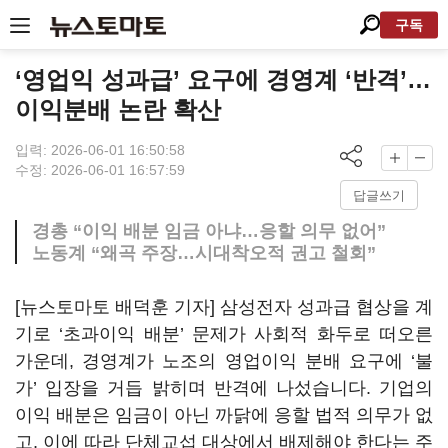
구독
‘영업익 성과급’ 요구에 경영계 ‘반격’…
이익분배 논란 확산
입력: 2026-06-01 16:50:58
수정: 2026-06-01 16:57:59
답글쓰기
경총 “이익 배분 임금 아냐…응할 의무 없어”
노동계 “왜곡 주장…시대착오적 권고 철회”
[뉴스토마토 배덕훈 기자] 삼성전자 성과급 협상을 계
기로
‘
초과이익 배분
’
문제가 사회적 화두로 떠오른
가운데
,
경영계가 노조의 영업이익 분배 요구에
‘
불
가
’
입장을 거듭 밝히며 반격에 나섰습니다
.
기업의
이익 배분은 임금이 아닌 까닭에 응할 법적 의무가 없
고
,
이에 따라 단체교섭 대상에서 배제해야 한다는 주