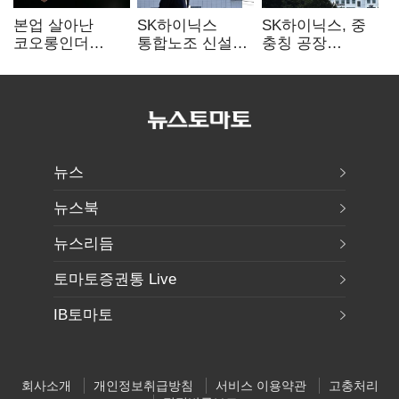
본업 살아난
SK하이닉스
SK하이닉스, 중
코오롱인더
통합노조 신설
충칭 공장
·HS효성…AI·
추진…구성원간
지분매각
배터리 소재로
성과급 불만 확산
검토?…“확정된
보폭 확대
바 없어”
뉴스
뉴스북
뉴스리듬
토마토증권통 Live
IB토마토
회사소개
개인정보취급방침
서비스 이용약관
고충처리