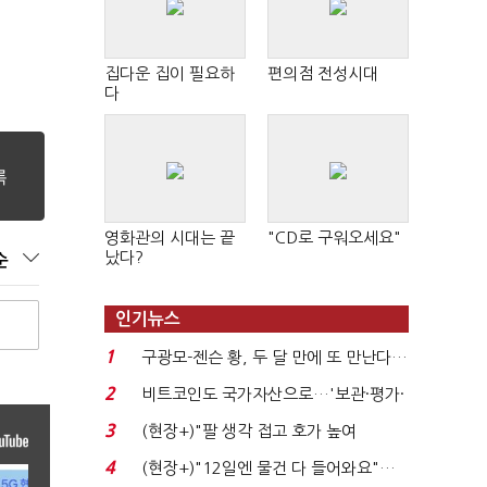
집다운 집이 필요하
편의점 전성시대
다
영화관의 시대는 끝
"CD로 구워오세요"
났다?
순
인기뉴스
1
구광모-젠슨 황, 두 달 만에 또 만난다…
로봇·AI 등 논...
2
비트코인도 국가자산으로…'보관·평가·
처분' 기준은 ...
3
(현장+)"팔 생각 접고 호가 높여
요"…'덜 똘똘한 한 채' 20...
4
(현장+)"12일엔 물건 다 들어와요"…