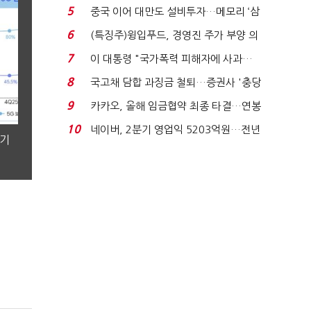
빈 매대 채우며 문 연 ...
5
중국 이어 대만도 설비투자…메모리 ‘삼
국전쟁’
6
(특징주)윙입푸드, 경영진 주가 부양 의
지에 상한가...
7
이 대통령 "국가폭력 피해자에 사과…
적극적 조사로 진...
8
국고채 담합 과징금 철퇴…증권사 '충당
금 폭탄' 우려...
9
카카오, 올해 임금협약 최종 타결…연봉
6.3% 인상·격려...
10
네이버, 2분기 영업익 5203억원…전년
분기
비 0.2% 감소...