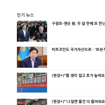
인기 뉴스
구광모-젠슨 황, 두 달 만에 또 만
비트코인도 국가자산으로…'보관·평
(현장+)"팔 생각 접고 호가 높여요
(현장+)"12일엔 물건 다 들어와