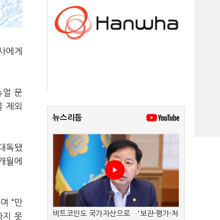
교사에게
뉴얼 문
을 제외
뉴스리듬
 대독됐
8개월에
며 “만
비트코인도 국가자산으로…'보관·평가·처
하지 못