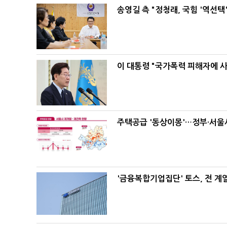
송영길 측 "정청래, 국힘 '역선
이 대통령 "국가폭력 피해자에 
주택공급 '동상이몽'…정부·서울시
'금융복합기업집단' 토스, 전 