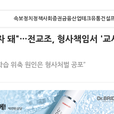
속보
정치
정책
사회
증권
금융
산업
테크
유통
건설
자 돼"…전교조, 형사책임서 '교
학습 위축 원인은 형사처벌 공포”