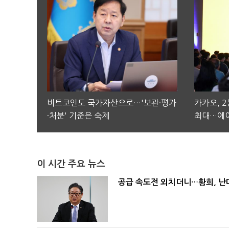
비트코인도 국가자산으로…'보관·평가
카카오, 
·처분' 기준은 숙제
최대…에이
이 시간 주요 뉴스
공급 속도전 외치더니…황희, 난