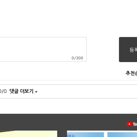
0
/
300
추천
0/0
댓글 더보기