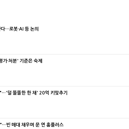
난다…로봇·AI 등 논의
가·처분' 기준은 숙제
"…'덜 똘똘한 한 채' 20억 키맞추기
요"…빈 매대 채우며 문 연 홈플러스