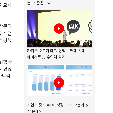
분' 기준은 숙제
른 교사
확산된다
동선 점
 주장했
카카오, 2분기 매출·영업익 역대 최대…
에이전트 AI 수익화 관건
 위험과
육 정상
아니라,
가입자 증가·AIDC 성장…SKT 2분기 성
장 본궤도