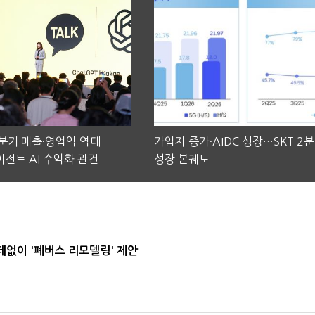
2분기 매출·영업익 역대
가입자 증가·AIDC 성장…SKT 2
전트 AI 수익화 관건
성장 본궤도
데없이 '폐버스 리모델링' 제안