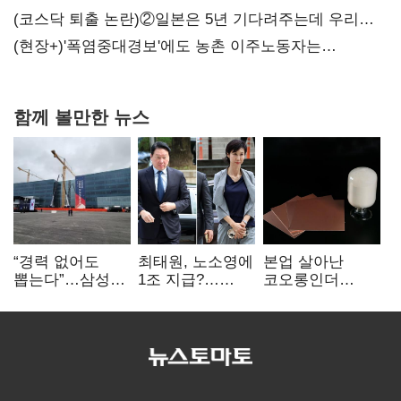
(코스닥 퇴출 논란)②일본은 5년 기다려주는데 우리는
당장 퇴출?…시간만으론 부족한 코스닥 구하기
(현장+)'폭염중대경보'에도 농촌 이주노동자는
강행군…'야외작업 중지' 권고도 무시
함께 볼만한 뉴스
“경력 없어도
최태원, 노소영에
본업 살아난
뽑는다”…삼성
1조 지급?…
코오롱인더
·TSMC, 미
재상고 여부 주목
·HS효성…AI·
반도체 인재
배터리 소재로
쟁탈전
보폭 확대