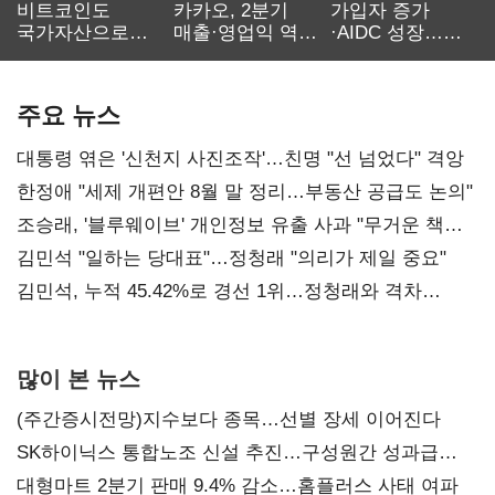
비트코인도
카카오, 2분기
가입자 증가
국가자산으로…'
매출·영업익 역대
·AIDC 성장…
보관·평가·처분'
최대…에이전트
SKT 2분기 성장
기준은 숙제
AI 수익화 관건
본궤도
주요 뉴스
대통령 엮은 '신천지 사진조작'…친명 "선 넘었다" 격앙
한정애 "세제 개편안 8월 말 정리…부동산 공급도 논의"
조승래, '블루웨이브' 개인정보 유출 사과 "무거운 책임
통감"
김민석 "일하는 당대표"…정청래 "의리가 제일 중요"
김민석, 누적 45.42%로 경선 1위…정청래와 격차
0.86%p(2보)
많이 본 뉴스
(주간증시전망)지수보다 종목…선별 장세 이어진다
SK하이닉스 통합노조 신설 추진…구성원간 성과급
불만 확산
대형마트 2분기 판매 9.4% 감소…홈플러스 사태 여파