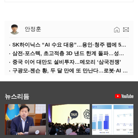
안정훈
SK하이닉스 “AI 수요 대응”…용인·청주 팹에 54조 투자
삼전-포스텍, 초고적층 3D 낸드 한계 돌파…성능·전력효율 개선
중국 이어 대만도 설비투자…메모리 ‘삼국전쟁’
구광모-젠슨 황, 두 달 만에 또 만난다…로봇·AI 등 논의
뉴스리듬