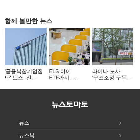
핵심으로 재부상
함께 볼만한 뉴스
'금융복합기업집
ELS 이어
라이나 노사
단' 토스, 전
ETF까지…
'구조조정 구두
계열사 내부통제
고위험상품 판매
합의안' 도출
표준화
제동 걸린 은행
뉴스
뉴스북