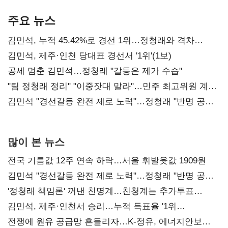
기준은 숙제
AI 수익화 관건
본궤도
주요 뉴스
김민석, 누적 45.42%로 경선 1위…정청래와 격차
0.86%p(2보)
김민석, 제주·인천 당대표 경선서 '1위'(1보)
공세 멈춘 김민석…정청래 "갈등은 제가 수습"
"팀 정청래 정리" "이중잣대 말라"…민주 최고위원 계파
다툼 격화
김민석 "경선갈등 완전 제로 노력"…정청래 "반명 공세
사과부터"
많이 본 뉴스
전국 기름값 12주 연속 하락…서울 휘발윳값 1909원
김민석 "경선갈등 완전 제로 노력"…정청래 "반명 공세
사과부터"
'정청래 책임론' 꺼낸 친명계…친청계는 추가투표
때리기
김민석, 제주·인천서 승리…누적 득표율 '1위
탈환'(종합)
전쟁에 원유 공급망 흔들리자…K-정유, 에너지안보