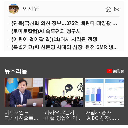
이지우
(단독)국산화 외친 정부…375억 베란다 태양광 사업엔 중국산만 남았다
(토마토칼럼)AI 속도전의 청구서
(이란이 걸어갈 길)(11)다시 시작된 전쟁
(특별기고)AI 신문명 시대의 심장, 원전 SMR 생태계 복원의 마지막 골든타임을 붙잡아라
뉴스리듬
비트코인도
카카오, 2분기
가입자 증가
국가자산으로…'
매출·영업익 역대
·AIDC 성장…
보관·평가·처분'
최대…에이전트
SKT 2분기 성장