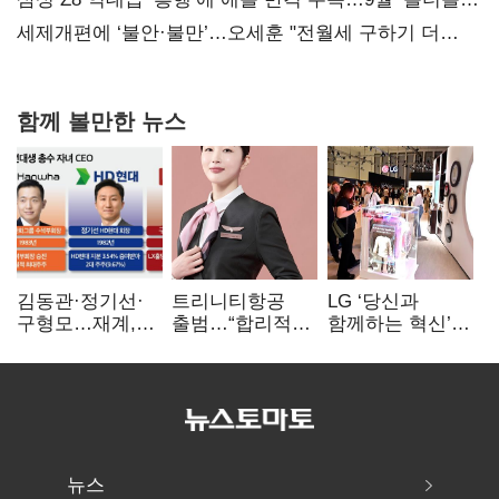
대전’
세제개편에 ‘불안·불만’…오세훈 "전월세 구하기 더
힘들어질 것"
함께 볼만한 뉴스
김동관·정기선·
트리니티항공
LG ‘당신과
구형모…재계,
출범…“합리적
함께하는 혁신’…
1980년대생
가격·기대 이상
IFA서 ‘차세대 AI
전성시대
서비스로 승부”
홈’ 비전 공개
뉴스