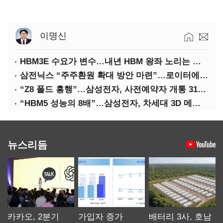
이명신
HBM3E 수요가 변수…내년 HBM 왕좌 노리는 삼성
삼전닉스 “주주환원 확대 방안 마련”…로이터에 성명 보내
“Z8 폴드 흥행”…삼성전자, 사전예약자 개통 31일까지 연장
“HBM5 성능의 8배”…삼성전자, 차세대 3D 메모리 ‘zHBM’ 공개
뉴스리듬
카카오, 2분기
가입자 증가
배터리 3사, 호남