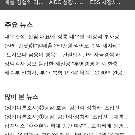
매출·영업익 역대
·AIDC 성장…
ESS 시장서
최대…에이전트
SKT 2분기 성장
‘격돌’
AI 수익화 관건
본궤도
주요 뉴스
대우건설, 신임 대표에 '정통 대우맨' 이강석 부사장
내정
(SPC 민낯)③"일매출 280만원 찍어도 수익 제자리"…
점주 울리는 '상시 할인'
"토지보다 금융이 병목"…건설업계, PF 자금경색 해소
목소리
상임감사 공모 돌입한 해진공 "투명경영 체계 한층
강화"
해수부 신청사, 부산 '북항 1단계' 낙점…2030년 완공
목표
많이 본 뉴스
(정기여론조사)②당심·호남, 김민석-정청래 '초접전'
(정기여론조사)①당심, 김민석·정청래 '초접전'…대통령
지지도 '50% 아래로'(종합)
삼전닉스 “주주환원 확대 방안 마련”…로이터에 성명
보내
삼성 Z8 역대급 ‘흥행’에 애플 반격 주목…9월 ‘폴더블