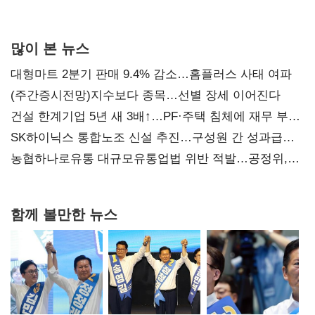
많이 본 뉴스
대형마트 2분기 판매 9.4% 감소…홈플러스 사태 여파
(주간증시전망)지수보다 종목…선별 장세 이어진다
건설 한계기업 5년 새 3배↑…PF·주택 침체에 재무 부담
확대
SK하이닉스 통합노조 신설 추진…구성원 간 성과급
불만 확산
농협하나로유통 대규모유통업법 위반 적발…공정위,
과징금 4억6200만원 부과
함께 볼만한 뉴스