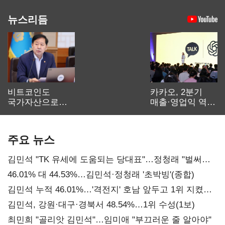
뉴스리듬
비트코인도
카카오, 2분기
국가자산으로…'
매출·영업익 역대
보관·평가·처분'
최대…에이전트
기준은 숙제
AI 수익화 관건
주요 뉴스
김민석 "TK 유세에 도움되는 당대표"…정청래 "벌써
대표된 양 당직 배분"
46.01% 대 44.53%…김민석·정청래 '초박빙'(종합)
김민석 누적 46.01%…'격전지' 호남 앞두고 1위 지켰다
(2보)
김민석, 강원·대구·경북서 48.54%…1위 수성(1보)
최민희 "골리앗 김민석"…임미애 "부끄러운 줄 알아야"