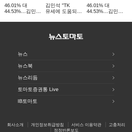
46.01% 대
김민석 "TK
46.01% 대
44.53%…김민석·
유세에 도움되는
44.53%…김민석·
정청래
당대표"…정청래
정청래
'초박빙'(종합
"벌써 대표된 양
'초박빙'(종합)
2보)
당직 배분"
뉴스
뉴스북
뉴스리듬
토마토증권통 Live
IB토마토
회사소개
개인정보취급방침
서비스 이용약관
고충처리
정정반론보도