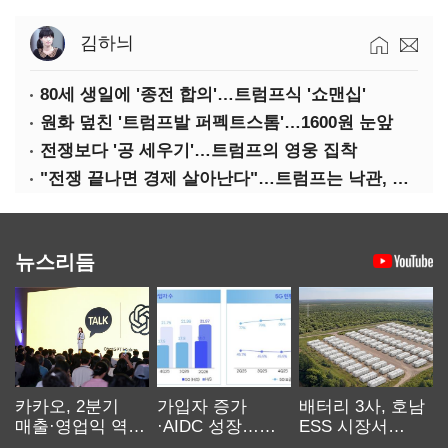
김하늬
80세 생일에 '종전 합의'…트럼프식 '쇼맨십'
원화 덮친 '트럼프발 퍼펙트스톰'…1600원 눈앞
전쟁보다 '공 세우기'…트럼프의 영웅 집착
"전쟁 끝나면 경제 살아난다"…트럼프는 낙관, 미국인은 싸늘
뉴스리듬
카카오, 2분기
가입자 증가
배터리 3사, 호남
매출·영업익 역대
·AIDC 성장…
ESS 시장서
최대…에이전트
SKT 2분기 성장
‘격돌’