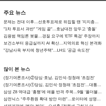
AI 수익화 관건
본궤도
주요 뉴스
문제는 전대 이후…선호투표제로 뒤집힐 땐 '지지층
불복'
"1차 투표서 과반" "게임 끝"…호남대전 앞두고 '충돌'
김용범 책임론 봇물…경질 요구에 'ETF 특검' 주장까지
보건소부터 응급실까지 AI 확산…지역의료 혁신 본격화
"강남사옥 부지에 청년주택"…LH도 '공급 속도전'
많이 본 뉴스
(정기여론조사)②당심·호남, 김민석-정청래 '초접전'
(정기여론조사)①당심, 김민석·정청래 '초접전'…대통령
지지도 '50% 아래로'(종합)
삼성 Z8 역대급 ‘흥행’에 애플 반격 주목…9월 ‘폴더블
대전’
삼전닉스 “주주환원 확대 방안 마련”…로이터에 성명