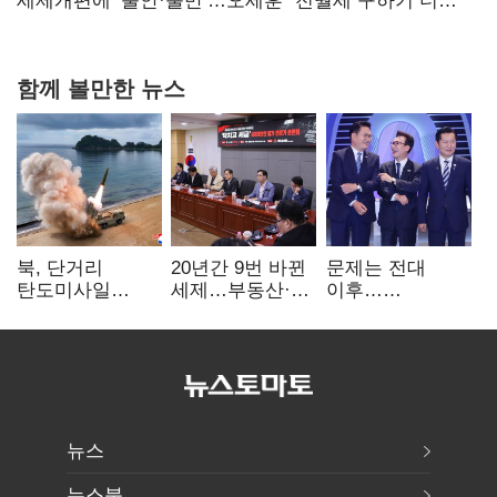
보내
세제개편에 ‘불안·불만’…오세훈 "전월세 구하기 더
힘들어질 것"
함께 볼만한 뉴스
북, 단거리
20년간 9번 바뀐
문제는 전대
탄도미사일
세제…부동산·
이후…
발사…안보실
상속세만
선호투표제로
"즉각 중단 촉구"
건드렸다
뒤집힐 땐
'지지층 불복'
뉴스
뉴스북