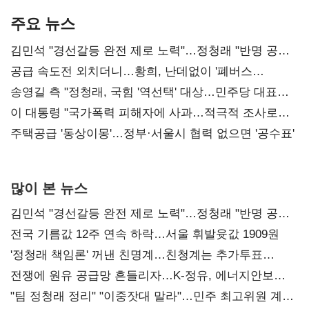
주요 뉴스
김민석 "경선갈등 완전 제로 노력"…정청래 "반명 공세
사과부터"
공급 속도전 외치더니…황희, 난데없이 '폐버스
리모델링' 제안
송영길 측 "정청래, 국힘 '역선택' 대상…민주당 대표로
총선 지휘 못해"
이 대통령 "국가폭력 피해자에 사과…적극적 조사로
진실 밝혀야"
주택공급 '동상이몽'…정부·서울시 협력 없으면 '공수표'
많이 본 뉴스
김민석 "경선갈등 완전 제로 노력"…정청래 "반명 공세
사과부터"
전국 기름값 12주 연속 하락…서울 휘발윳값 1909원
'정청래 책임론' 꺼낸 친명계…친청계는 추가투표
때리기
전쟁에 원유 공급망 흔들리자…K-정유, 에너지안보
핵심으로 재부상
"팀 정청래 정리" "이중잣대 말라"…민주 최고위원 계파