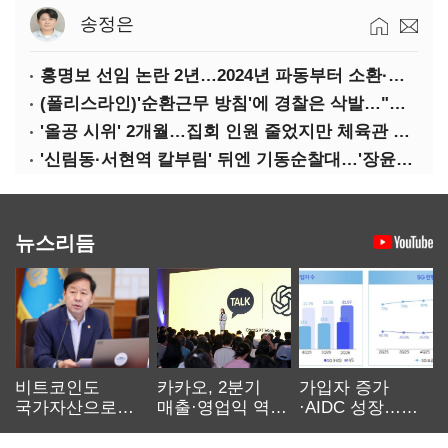
송정은
홍명보 선임 논란 2년…2024년 파동부터 소환·압색까지
(폴리스라인)'순환근무 방침'에 경찰은 삭발…"베테랑·수사력 보강 먼저"
'올공 시위' 2개월…집회 인원 줄었지만 체육관 봉쇄 계속
'신림동·서현역 칼부림' 뒤엔 기동순찰대…'장윤기 은폐·조작' 후엔 내부비리수사대
뉴스리듬
비트코인도
카카오, 2분기
가입자 증가
국가자산으로…'
매출·영업익 역대
·AIDC 성장…
보관·평가·처분'
최대…에이전트
SKT 2분기 성장
기준은 숙제
AI 수익화 관건
본궤도