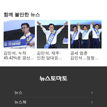
다툼 격화
함께 볼만한 뉴스
김민석, 누적
김민석, 제주·
공세 멈춘
45.42%로 경선
인천 당대표
김민석…정청래
1위…정청래와
경선서 '1위'(1보)
"갈등은 제가
격차
수습"
0.86%p(2보)
뉴스
뉴스북