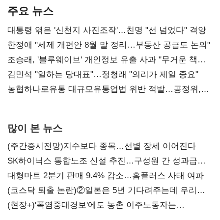
주요 뉴스
대통령 엮은 '신천지 사진조작'…친명 "선 넘었다" 격앙
한정애 "세제 개편안 8월 말 정리…부동산 공급도 논의"
조승래, '블루웨이브' 개인정보 유출 사과 "무거운 책임
통감"
김민석 "일하는 당대표"…정청래 "의리가 제일 중요"
농협하나로유통 대규모유통업법 위반 적발…공정위,
과징금 4억6200만원 부과
많이 본 뉴스
(주간증시전망)지수보다 종목…선별 장세 이어진다
SK하이닉스 통합노조 신설 추진…구성원 간 성과급
불만 확산
대형마트 2분기 판매 9.4% 감소…홈플러스 사태 여파
(코스닥 퇴출 논란)②일본은 5년 기다려주는데 우리는
당장 퇴출?…시간만으론 부족한 코스닥 구하기
(현장+)'폭염중대경보'에도 농촌 이주노동자는
강행군…'야외작업 중지' 권고도 무시