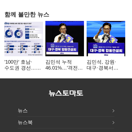
함께 볼만한 뉴스
'100만' 호남·
김민석 누적
김민석, 강원·
수도권 경선…
46.01%…'격전지'
대구·경북서
운명의 일주일
호남 앞두고 1위
48.54%…1위
지켰다(2보)
수성(1보)
뉴스
뉴스북