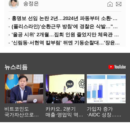
송정은
홍명보 선임 논란 2년…2024년 파동부터 소환·압색까지
(폴리스라인)'순환근무 방침'에 경찰은 삭발…"베테랑·수사력 보강 먼저"
'올공 시위' 2개월…집회 인원 줄었지만 체육관 봉쇄 계속
'신림동·서현역 칼부림' 뒤엔 기동순찰대…'장윤기 은폐·조작' 후엔 내부비리수사대
뉴스리듬
비트코인도
카카오, 2분기
가입자 증가
국가자산으로…'
매출·영업익 역대
·AIDC 성장…
보관·평가·처분'
최대…에이전트
SKT 2분기 성장
기준은 숙제
AI 수익화 관건
본궤도