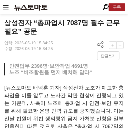
구독
삼성전자 “총파업시 7087명 필수 근무
필요” 공문
입력: 2026-05-19 15:34:25
수정: 2026-05-19 15:34:25
답글쓰기
안전업무 2396명·보안작업 4691명
노조 “비조합원을 먼저 배치해 달라”
[뉴스토마토 배덕훈 기자] 삼성전자 노조가 예고한 총
파업을 이틀 앞두고 노사간 막판 협상이 진행되고 있
는 가운데
,
사측이 노조에 총파업 시 안전·보안 유지
를 위해 필요한 운영 인력 규모를 공지했습니다
.
이는
전날 법원이 위법 쟁의행위 금지 가처분 신청을 일부
인용한데 따른 것으로 사측은 “총파업 시
7087
명의