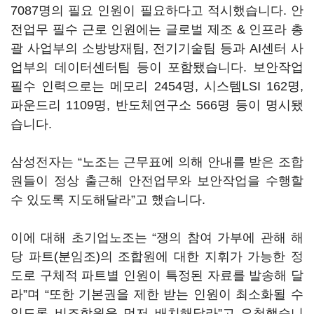
7087
명의 필요 인원이 필요하다고 적시했습니다
.
안
전업무 필수 근로 인원에는 글로벌 제조
&
인프라 총
괄 사업부의 소방방재팀
,
전기기술팀 등과
AI
센터 사
업부의 데이터센터팀 등이 포함됐습니다
.
보안작업
필수 인력으로는 메모리
2454
명
,
시스템
LSI 162
명
,
파운드리
1109
명
,
반도체연구소
566
명 등이 명시됐
습니다
.
삼성전자는
“
노조는 근무표에 의해 안내를 받은 조합
원들이 정상 출근해 안전업무와 보안작업을 수행할
수 있도록 지도해달라
”
고 했습니다
.
이에 대해 초기업노조는
“
쟁의 참여 가부에 관해 해
당 파트
(
분임조
)
의 조합원에 대한 지휘가 가능한 정
도로 구체적 파트별 인원이 특정된 자료를 발송해 달
라
”
며
“
또한 기본권을 제한 받는 인원이 최소화될 수
있도록 비조합원을 먼저 배치해달라
”
고 요청했습니