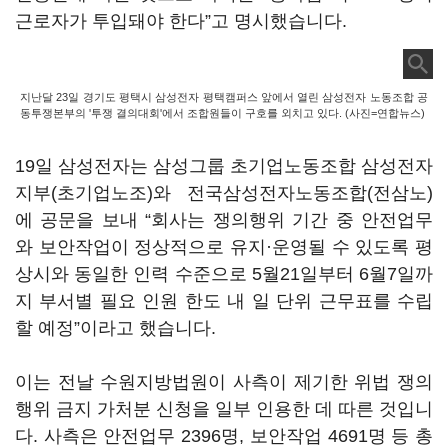
근로자가 투입돼야 한다”고 명시했습니다
.
지난달 23일 경기도 평택시 삼성전자 평택캠퍼스 앞에서 열린 삼성전자 노동조합 공
동투쟁본부의 '투쟁 결의대회'에서 조합원들이 구호를 외치고 있다. (사진=연합뉴스)
19
일 삼성전자는 삼성그룹 초기업노동조합 삼성전자
지부
(
초기업노조
)
와 전국삼성전자노동조합
(
전삼노
)
에 공문을 보내
“
회사는 쟁의행위 기간 중 안전업무
와 보안작업이 정상적으로 유지·운영될 수 있도록 평
상시와 동일한 인력 수준으로
5
월
21
일부터
6
월
7
일까
지 부서별 필요 인원 한도 내 일 단위 근무표를 수립
할 예정
”
이라고 했습니다
.
이는 전날 수원지방법원이 사측이 제기한 위법 쟁의
행위 금지 가처분 신청을 일부 인용한 데 따른 것입니
다
.
사측은 안전업무
2396
명
,
보안작업
4691
명 등 총