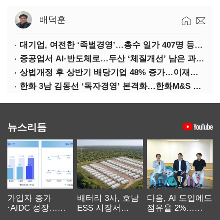
배덕훈
대기업, 여전한 ‘족벌경영’…총수 일가 407명 등기임원
중공업서 AI·반도체로…두산 ‘체질개선’ 남은 과제는
상법개정 후 상반기 배당기업 48% 증가…이재용 배당액 728억 1위
한화 3남 김동선 ‘독자경영’ 본격화…한화M&S 공식 출범
뉴스리듬
가입자 증가
배터리 3사, 호남
다음, AI 도입에도
·AIDC 성장…
ESS 시장서
점유율 2%…
SKT 2분기 성장
‘격돌’
에이전트