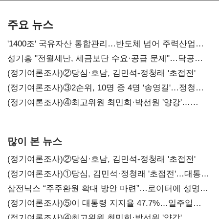
본궤도
차별화가 관건
주요 뉴스
'1400조' 국유자산 통합관리…반도체 넘어 주력산업
구조혁신
성기홍 "전월세난, 세금보단 수요·공급 문제"…닥공
시사
(정기여론조사)②당심·호남, 김민석-정청래 '초접전'
(정기여론조사)③2순위, 10명 중 4명 '송영길'…정청래
'한 자릿수'
(정기여론조사)④최고위원 최민희·박선원 '양강'…
서미화·이성윤·임미애 뒤이어
많이 본 뉴스
(정기여론조사)②당심·호남, 김민석-정청래 '초접전'
(정기여론조사)①당심, 김민석·정청래 '초접전'…대통령
지지도 '50% 아래로'(종합)
삼전닉스 “주주환원 확대 방안 마련”…로이터에 성명
보내
(정기여론조사)⑤이 대통령 지지율 47.7%…일주일
만에 다시 40%대
(정기여론조사)④최고위원 최민희·박선원 '양강'…