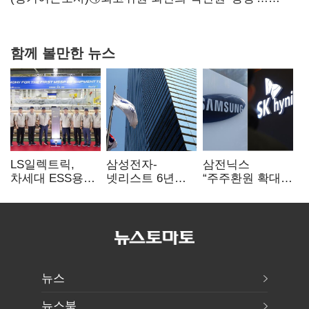
서미화·이성윤·임미애 뒤이어
함께 볼만한 뉴스
LS일렉트릭,
삼성전자-
삼전닉스
차세대 ESS용
넷리스트 6년
“주주환원 확대
전력변환장치 G2
특허분쟁 종료…
방안 마련”…
출하
기술 협력 확대
로이터에 성명
합의
보내
뉴스
뉴스북