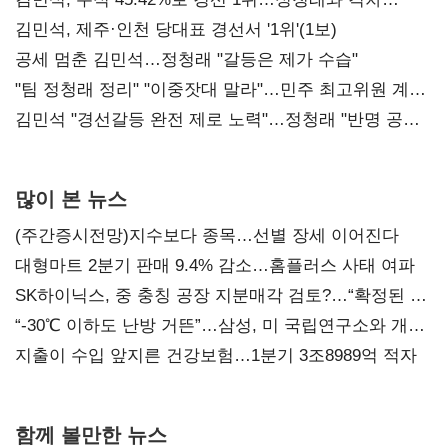
0.86%p(2보)
김민석, 제주·인천 당대표 경선서 '1위'(1보)
공세 멈춘 김민석…정청래 "갈등은 제가 수습"
"팀 정청래 정리" "이중잣대 말라"…민주 최고위원 계파
다툼 격화
김민석 "경선갈등 완전 제로 노력"…정청래 "반명 공세
사과부터"
많이 본 뉴스
(주간증시전망)지수보다 종목…선별 장세 이어진다
대형마트 2분기 판매 9.4% 감소…홈플러스 사태 여파
SK하이닉스, 중 충칭 공장 지분매각 검토?…“확정된 바
없어”
“-30℃ 이하도 난방 거뜬”…삼성, 미 국립연구소와 개발
협력
지출이 수입 앞지른 건강보험…1분기 3조8989억 적자
함께 볼만한 뉴스