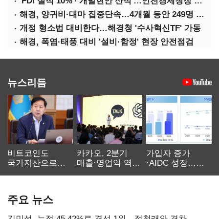
'FDI 실적 10%'·'개발현안 산적'…인천경제청장 구원투수 찾기
해경, 양귀비·대마 집중단속…4개월 동안 249명 검거
개정 형소법 대비한다…해경청 '수사혁신TF' 가동
해경, 폭염·태풍 대비 '설비·함정' 현장 안전점검
뉴스리듬
비트코인도
카카오, 2분기
가입자 증가
국가자산으로…'
매출·영업익 역대
·AIDC 성장…
보관·평가·처분'
최대…에이전트
SKT 2분기 성장
기준은 숙제
AI 수익화 관건
본궤도
주요 뉴스
김민석, 누적 45.42%로 경선 1위…정청래와 격차