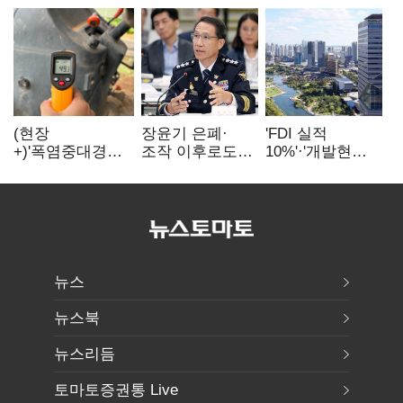
(현장
장윤기 은폐·
'FDI 실적
+)'폭염중대경보'
조작 이후로도
10%'·'개발현안
에도 농촌
정보유출·
산적'…
이주노동자는
내부비위…경찰
인천경제청장
강행군…'야외작
신뢰는 어디에
구원투수 찾기
업 중지' 권고도
무시
뉴스
뉴스북
뉴스리듬
토마토증권통 Live