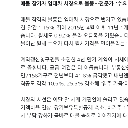
매물 잠기자 임대차 시장으로 불똥…전문가 "수요
매물 잠김의 불똥은 임대차 시장으로 번지고 있습
한 달간 1.15% 뛰어 2015년 4월 이후 11년 
습니다. 월세도 0.92% 올라 오름폭을 키웠습니
불어난 월세 수요가 다시 월세가격을 밀어올리는 
계약갱신청구권을 소진한 4년 만기 계약이 시세에
로 꼽힙니다. 공급 여건은 더 어둡습니다. 부동산
만7158가구로 전년보다 41.8% 급감했고 내년엔
착공도 각각 10.6%, 25.3% 감소해 '입주 가뭄
시장의 시선은 이달 말 세제 개편안에 쏠리고 있
가액비율 인상, 장기보유특별공제 축소, 비거주 
세 부담 강화가 곧바로 매물 출회로 이어질지에 