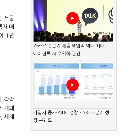
준 서울
택자 매
이 1년
카카오, 2분기 매출·영업익 역대 최대…
에이전트 AI 수익화 관건
다 각각
 재개돼
가입자 증가·AIDC 성장…SKT 2분기 성
, 세제
장 본궤도