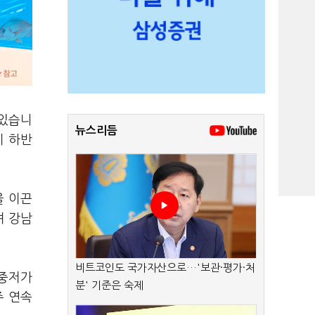
 있습니
뉴스리듬
이 하반
을 이끈
며 강남
비트코인도 국가자산으로…'보관·평가·처
 중저가
분' 기준은 숙제
주 연속