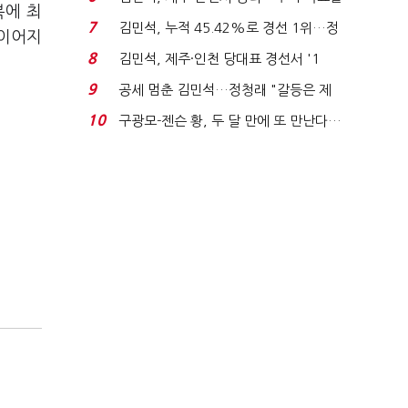
복에 최
'1위 탈환'(종합)...
7
김민석, 누적 45.42%로 경선 1위…정
 이어지
청래와 격차 0.86%p(...
8
김민석, 제주·인천 당대표 경선서 '1
위'(1보)...
9
공세 멈춘 김민석…정청래 "갈등은 제
가 수습"
10
구광모-젠슨 황, 두 달 만에 또 만난다…
로봇·AI 등 논...