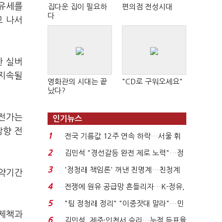
보유세를
집다운 집이 필요하
편의점 전성시대
다
고 나서
한 실버
 지속될
영화관의 시대는 끝
"CD로 구워오세요"
났다?
 전가는
인기뉴스
방향 전
1
전국 기름값 12주 연속 하락…서울 휘
발윳값 1909원...
2
김민석 "경선갈등 완전 제로 노력"…정
청래 "반명 공세 사...
3
'정청래 책임론' 꺼낸 친명계…친청계
계약기간
는 추가투표 때리기...
4
전쟁에 원유 공급망 흔들리자…K-정유,
에너지안보 핵심...
5
"팀 정청래 정리" "이중잣대 말라"…민
억제책과
주 최고위원 계파 다...
6
김민석, 제주·인천서 승리…누적 득표율