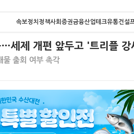
속보
정치
정책
사회
증권
금융
산업
테크
유통
건설
…세제 개편 앞두고 '트리플 강
물 출회 여부 촉각