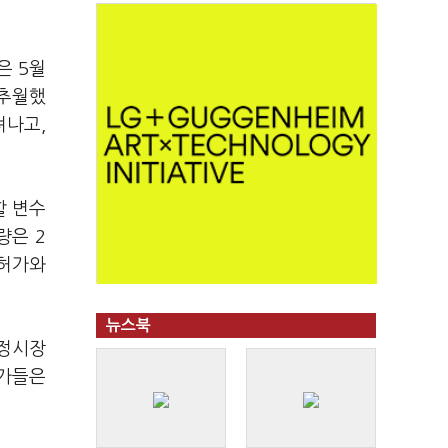
은 5월
 추월했
려나고,
할 변수
량은 2
인허가와
뉴스북
공정시장
문가들은