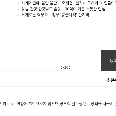
세제개편에 ‘불안·불만’…오세훈 "전월세 구하기 더 힘들어
강남 관망·한강벨트 술렁…30억이 가른 부동산 민심
세제로는 역부족…정부 '공급대책' 만지작
0
/
300
추천
시키는 듯. 현황에 불안요소가 많으면 정부의 일관성있는 정책을 시급히 